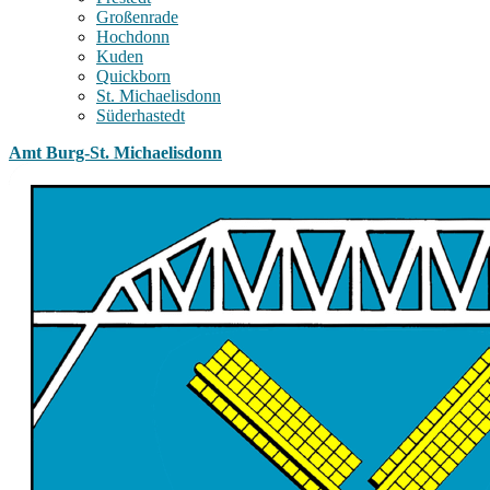
Großenrade
Hochdonn
Kuden
Quickborn
St. Michaelisdonn
Süderhastedt
Amt Burg-St. Michaelisdonn