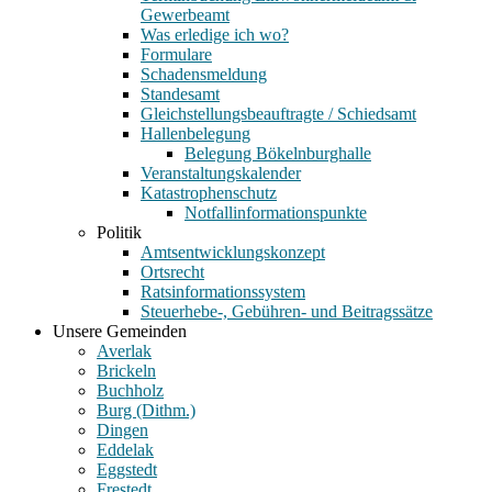
Gewerbeamt
Was erledige ich wo?
Formulare
Schadensmeldung
Standesamt
Gleichstellungsbeauftragte / Schiedsamt
Hallenbelegung
Belegung Bökelnburghalle
Veranstaltungskalender
Katastrophenschutz
Notfallinformationspunkte
Politik
Amtsentwicklungskonzept
Ortsrecht
Ratsinformationssystem
Steuerhebe-, Gebühren- und Beitragssätze
Unsere Gemeinden
Averlak
Brickeln
Buchholz
Burg (Dithm.)
Dingen
Eddelak
Eggstedt
Frestedt