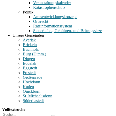
Veranstaltungskalender
Katastrophenschutz
Politik
Amtsentwicklungskonzept
Ortsrecht
Ratsinformationssystem
Steuerhebe-, Gebühren- und Beitragssätze
Unsere Gemeinden
Averlak
Brickeln
Buchholz
Burg (Dithm.)
Dingen
Eddelak
Eggstedt
Frestedt
Großenrade
Hochdonn
Kuden
Quickborn
St. Michaelisdonn
Süderhastedt
Volltextsuche