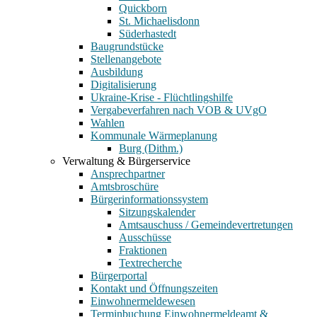
Quickborn
St. Michaelisdonn
Süderhastedt
Baugrundstücke
Stellenangebote
Ausbildung
Digitalisierung
Ukraine-Krise - Flüchtlingshilfe
Vergabeverfahren nach VOB & UVgO
Wahlen
Kommunale Wärmeplanung
Burg (Dithm.)
Verwaltung & Bürgerservice
Ansprechpartner
Amtsbroschüre
Bürgerinformationssystem
Sitzungskalender
Amtsauschuss / Gemeindevertretungen
Ausschüsse
Fraktionen
Textrecherche
Bürgerportal
Kontakt und Öffnungszeiten
Einwohnermeldewesen
Terminbuchung Einwohnermeldeamt &