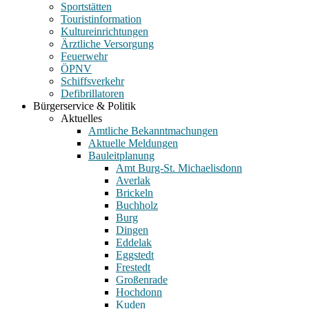
Sportstätten
Touristinformation
Kultureinrichtungen
Ärztliche Versorgung
Feuerwehr
ÖPNV
Schiffsverkehr
Defibrillatoren
Bürgerservice & Politik
Aktuelles
Amtliche Bekanntmachungen
Aktuelle Meldungen
Bauleitplanung
Amt Burg-St. Michaelisdonn
Averlak
Brickeln
Buchholz
Burg
Dingen
Eddelak
Eggstedt
Frestedt
Großenrade
Hochdonn
Kuden