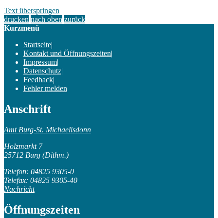
Text überspringen
drucken
nach oben
zurück
Kurzmenü
Startseite
|
Kontakt und Öffnungszeiten
|
Impressum
|
Datenschutz
|
Feedback
|
Fehler melden
Anschrift
Amt Burg-St. Michaelisdonn
Holzmarkt 7
25712 Burg (Dithm.)
Telefon: 04825 9305-0
Telefax: 04825 9305-40
Nachricht
Öffnungszeiten