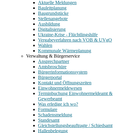
Aktuelle Meldungen
Bauleitplanung
Baugrundstücke
Stellenangebote
Ausbildung
Digitalisierung
Ukraine-Krise - Flüchtlingshilfe
Vergabeverfahren nach VOB & UVgO
Wahlen
Kommunale Wärmeplanung
Verwaltung & Bürgerservice
Ansprechpartner
Amtsbroschüre
Bürgerinformationssystem
Bürgerportal
Kontakt und Öffnungszeiten
Einwohnermeldewesen
Terminbuchung Einwohnermeldeamt &
Gewerbeamt
Was erledige ich wo?
Formulare
Schadensmeldung
Standesamt
Gleichstellungsbeauftragte / Schiedsamt
Hallenbelegung