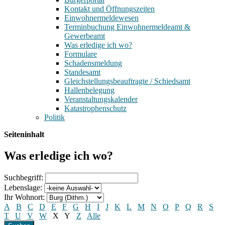
Kontakt und Öffnungszeiten
Einwohnermeldewesen
Terminbuchung Einwohnermeldeamt &
Gewerbeamt
Was erledige ich wo?
Formulare
Schadensmeldung
Standesamt
Gleichstellungsbeauftragte / Schiedsamt
Hallenbelegung
Veranstaltungskalender
Katastrophenschutz
Politik
Seiteninhalt
Was erledige ich wo?
Suchbegriff:
Lebenslage:
Ihr Wohnort:
A
B
C
D
E
F
G
H
I
J
K
L
M
N
O
P
Q
R
S
T
U
V
W
X
Y
Z
Alle