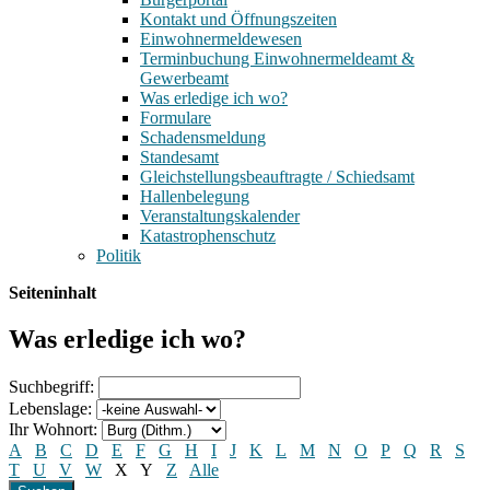
Kontakt und Öffnungszeiten
Einwohnermeldewesen
Terminbuchung Einwohnermeldeamt &
Gewerbeamt
Was erledige ich wo?
Formulare
Schadensmeldung
Standesamt
Gleichstellungsbeauftragte / Schiedsamt
Hallenbelegung
Veranstaltungskalender
Katastrophenschutz
Politik
Seiteninhalt
Was erledige ich wo?
Suchbegriff:
Lebenslage:
Ihr Wohnort:
A
B
C
D
E
F
G
H
I
J
K
L
M
N
O
P
Q
R
S
T
U
V
W
X
Y
Z
Alle