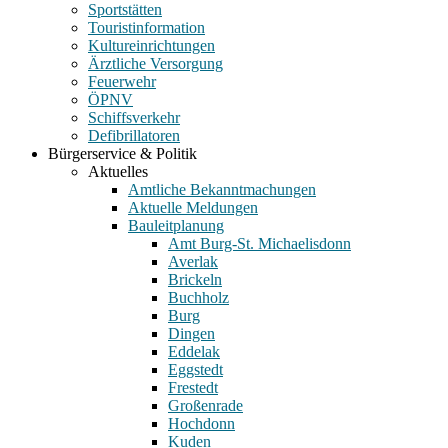
Sportstätten
Touristinformation
Kultureinrichtungen
Ärztliche Versorgung
Feuerwehr
ÖPNV
Schiffsverkehr
Defibrillatoren
Bürgerservice & Politik
Aktuelles
Amtliche Bekanntmachungen
Aktuelle Meldungen
Bauleitplanung
Amt Burg-St. Michaelisdonn
Averlak
Brickeln
Buchholz
Burg
Dingen
Eddelak
Eggstedt
Frestedt
Großenrade
Hochdonn
Kuden