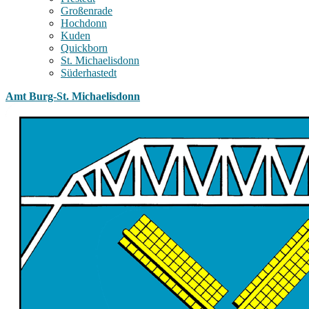
Großenrade
Hochdonn
Kuden
Quickborn
St. Michaelisdonn
Süderhastedt
Amt Burg-St. Michaelisdonn