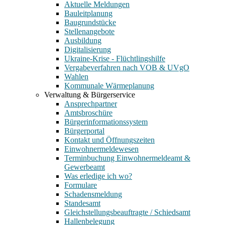
Aktuelle Meldungen
Bauleitplanung
Baugrundstücke
Stellenangebote
Ausbildung
Digitalisierung
Ukraine-Krise - Flüchtlingshilfe
Vergabeverfahren nach VOB & UVgO
Wahlen
Kommunale Wärmeplanung
Verwaltung & Bürgerservice
Ansprechpartner
Amtsbroschüre
Bürgerinformationssystem
Bürgerportal
Kontakt und Öffnungszeiten
Einwohnermeldewesen
Terminbuchung Einwohnermeldeamt &
Gewerbeamt
Was erledige ich wo?
Formulare
Schadensmeldung
Standesamt
Gleichstellungsbeauftragte / Schiedsamt
Hallenbelegung