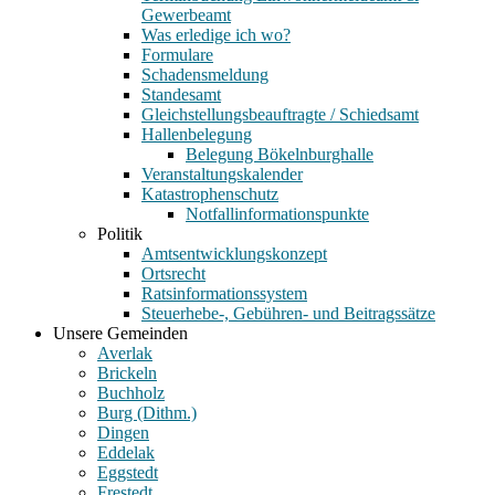
Gewerbeamt
Was erledige ich wo?
Formulare
Schadensmeldung
Standesamt
Gleichstellungsbeauftragte / Schiedsamt
Hallenbelegung
Belegung Bökelnburghalle
Veranstaltungskalender
Katastrophenschutz
Notfallinformationspunkte
Politik
Amtsentwicklungskonzept
Ortsrecht
Ratsinformationssystem
Steuerhebe-, Gebühren- und Beitragssätze
Unsere Gemeinden
Averlak
Brickeln
Buchholz
Burg (Dithm.)
Dingen
Eddelak
Eggstedt
Frestedt