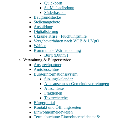
Quickborn
St. Michaelisdonn
Süderhastedt
Baugrundstücke
Stellenangebote
Ausbildung
Digitalisierung
Ukraine-Krise - Flüchtlingshilfe
Vergabeverfahren nach VOB & UVgO
Wahlen
Kommunale Wärmeplanung
Burg (Dithm.)
Verwaltung & Bürgerservice
Ansprechpartner
Amtsbroschüre
Bürgerinformationssystem
Sitzungskalender
Amtsauschuss / Gemeindevertretungen
Ausschüsse
Fraktionen
Textrecherche
Bürgerportal
Kontakt und Öffnungszeiten
Einwohnermeldewesen
Terminbuchung Einwohnermeldeamt &