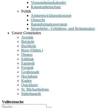
Veranstaltungskalender
Katastrophenschutz
Politik
Amtsentwicklungskonzept
Ortsrecht
Ratsinformationssystem
Steuerhebe-, Gebühren- und Beitragssätze
Unsere Gemeinden
Averlak
Brickeln
Buchholz
Burg (Dithm.)
Dingen
Eddelak
Eggstedt
Frestedt
Großenrade
Hochdonn
Kuden
Quickborn
St. Michaelisdonn
Süderhastedt
Volltextsuche