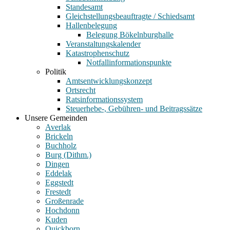
Standesamt
Gleichstellungsbeauftragte / Schiedsamt
Hallenbelegung
Belegung Bökelnburghalle
Veranstaltungskalender
Katastrophenschutz
Notfallinformationspunkte
Politik
Amtsentwicklungskonzept
Ortsrecht
Ratsinformationssystem
Steuerhebe-, Gebühren- und Beitragssätze
Unsere Gemeinden
Averlak
Brickeln
Buchholz
Burg (Dithm.)
Dingen
Eddelak
Eggstedt
Frestedt
Großenrade
Hochdonn
Kuden
Quickborn