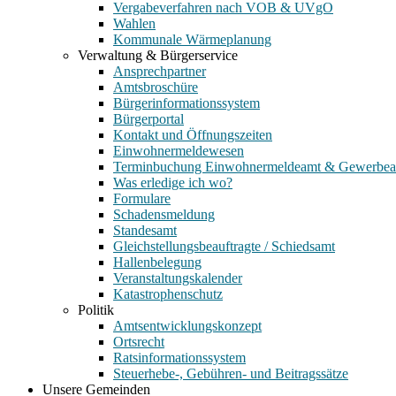
Vergabeverfahren nach VOB & UVgO
Wahlen
Kommunale Wärmeplanung
Verwaltung & Bürgerservice
Ansprechpartner
Amtsbroschüre
Bürgerinformationssystem
Bürgerportal
Kontakt und Öffnungszeiten
Einwohnermeldewesen
Terminbuchung Einwohnermeldeamt & Gewerbe
Was erledige ich wo?
Formulare
Schadensmeldung
Standesamt
Gleichstellungsbeauftragte / Schiedsamt
Hallenbelegung
Veranstaltungskalender
Katastrophenschutz
Politik
Amtsentwicklungskonzept
Ortsrecht
Ratsinformationssystem
Steuerhebe-, Gebühren- und Beitragssätze
Unsere Gemeinden