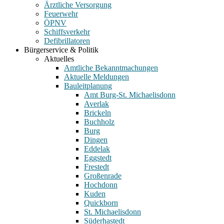
Ärztliche Versorgung
Feuerwehr
ÖPNV
Schiffsverkehr
Defibrillatoren
Bürgerservice & Politik
Aktuelles
Amtliche Bekanntmachungen
Aktuelle Meldungen
Bauleitplanung
Amt Burg-St. Michaelisdonn
Averlak
Brickeln
Buchholz
Burg
Dingen
Eddelak
Eggstedt
Frestedt
Großenrade
Hochdonn
Kuden
Quickborn
St. Michaelisdonn
Süderhastedt