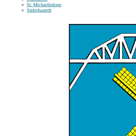
St. Michaelisdonn
Süderhastedt