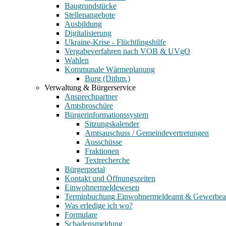
Baugrundstücke
Stellenangebote
Ausbildung
Digitalisierung
Ukraine-Krise - Flüchtlingshilfe
Vergabeverfahren nach VOB & UVgO
Wahlen
Kommunale Wärmeplanung
Burg (Dithm.)
Verwaltung & Bürgerservice
Ansprechpartner
Amtsbroschüre
Bürgerinformationssystem
Sitzungskalender
Amtsauschuss / Gemeindevertretungen
Ausschüsse
Fraktionen
Textrecherche
Bürgerportal
Kontakt und Öffnungszeiten
Einwohnermeldewesen
Terminbuchung Einwohnermeldeamt & Gewerbe
Was erledige ich wo?
Formulare
Schadensmeldung