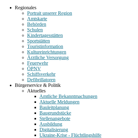
Regionales
Portrait unserer Region
Amtskarte
Behörden
Schulen
Kindertagesstätten
Sportstätten
Touristinformation
Kultureinrichtungen
Ärztliche Versorgung
Feuerwehr
ÖPNV
Schiffsverkehr
Defibrillatoren
Bürgerservice & Politik
Aktuelles
Amtliche Bekanntmachungen
Aktuelle Meldungen
Bauleitplanung
Baugrundstücke
Stellenangebote
Ausbildung
Digitalisierung
Ukraine-Krise - Flüchtlingshilfe