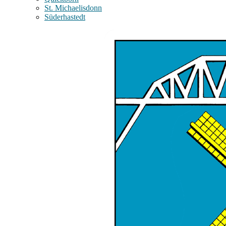
St. Michaelisdonn
Süderhastedt