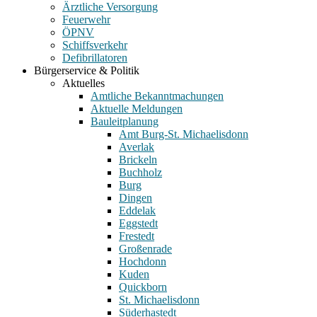
Ärztliche Versorgung
Feuerwehr
ÖPNV
Schiffsverkehr
Defibrillatoren
Bürgerservice & Politik
Aktuelles
Amtliche Bekanntmachungen
Aktuelle Meldungen
Bauleitplanung
Amt Burg-St. Michaelisdonn
Averlak
Brickeln
Buchholz
Burg
Dingen
Eddelak
Eggstedt
Frestedt
Großenrade
Hochdonn
Kuden
Quickborn
St. Michaelisdonn
Süderhastedt