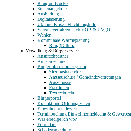
Baugrundstücke
Stellenangebote
Ausbildung
Digitalisierung
Ukraine-Krise - Flüchtlingshilfe
Vergabeverfahren nach VOB & UVgO
Wahlen
Kommunale Wärmeplanung
Burg (Dithm.)
Verwaltung & Bürgerservice
Ansprechpartner
Amtsbroschüre
Bürgerinformationssystem
Sitzungskalender
Amtsauschuss / Gemeindevertretungen
Ausschüsse
Fraktionen
Textrecherche
Bürgerportal
Kontakt und Öffnungszeiten
Einwohnermeldewesen
Terminbuchung Einwohnermeldeamt & Gewerbe
Was erledige ich wo?
Formulare
Schadensmeldung