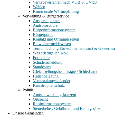
Vergabeverfahren nach VOB & UVgO
Wahlen
Kommunale Wärmeplanung
Verwaltung & Bürgerservice
Ansprechpartner
Amtsbroschüre
Bürgerinformationssystem
Bürgerportal
Kontakt und Öffnungszeiten
Einwohnermeldewesen
Terminbuchung Einwohnermeldeamt & Gewerbe
Was erledige ich wo?
Formulare
Schadensmeldung
Standesamt
Gleichstellungsbeauftragte / Schiedsamt
Hallenbelegung
Veranstaltungskalender
Katastrophenschutz
Politik
Amtsentwicklungskonzept
Ortsrecht
Ratsinformationssystem
Steuerhebe-, Gebühren- und Beitragssätze
Unsere Gemeinden