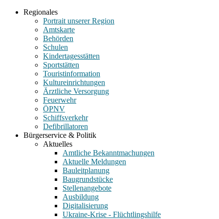
Regionales
Portrait unserer Region
Amtskarte
Behörden
Schulen
Kindertagesstätten
Sportstätten
Touristinformation
Kultureinrichtungen
Ärztliche Versorgung
Feuerwehr
ÖPNV
Schiffsverkehr
Defibrillatoren
Bürgerservice & Politik
Aktuelles
Amtliche Bekanntmachungen
Aktuelle Meldungen
Bauleitplanung
Baugrundstücke
Stellenangebote
Ausbildung
Digitalisierung
Ukraine-Krise - Flüchtlingshilfe