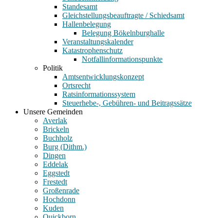
Standesamt
Gleichstellungsbeauftragte / Schiedsamt
Hallenbelegung
Belegung Bökelnburghalle
Veranstaltungskalender
Katastrophenschutz
Notfallinformationspunkte
Politik
Amtsentwicklungskonzept
Ortsrecht
Ratsinformationssystem
Steuerhebe-, Gebühren- und Beitragssätze
Unsere Gemeinden
Averlak
Brickeln
Buchholz
Burg (Dithm.)
Dingen
Eddelak
Eggstedt
Frestedt
Großenrade
Hochdonn
Kuden
Quickborn