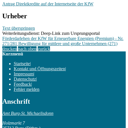
Antrag Direktkredite auf der Internetseite der KfW
Urheber
Text überspringen
Weiterleitungsdienst: Deep-Link zum Ursprungsportal
Förderdarlehen der KfW für Erneuerbare Energien (Premium) - Nr.
271/281 Bewilligung für mittlere und große Unternehmen (271)
drucken
nach oben
zurück
Kurzmenü
Startseite
|
Kontakt und Öffnungszeiten
|
Impressum
|
Datenschutz
|
Feedback
|
Fehler melden
Anschrift
Amt Burg-St. Michaelisdonn
Holzmarkt 7