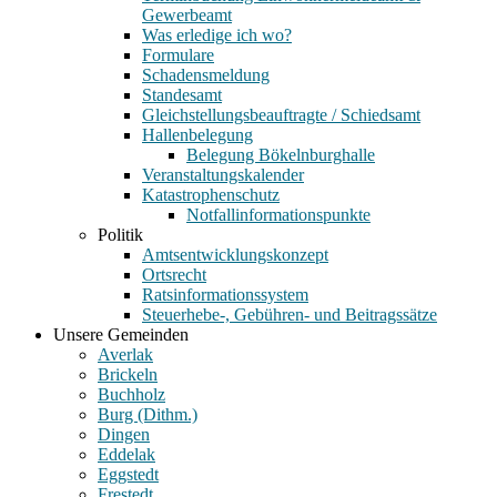
Gewerbeamt
Was erledige ich wo?
Formulare
Schadensmeldung
Standesamt
Gleichstellungsbeauftragte / Schiedsamt
Hallenbelegung
Belegung Bökelnburghalle
Veranstaltungskalender
Katastrophenschutz
Notfallinformationspunkte
Politik
Amtsentwicklungskonzept
Ortsrecht
Ratsinformationssystem
Steuerhebe-, Gebühren- und Beitragssätze
Unsere Gemeinden
Averlak
Brickeln
Buchholz
Burg (Dithm.)
Dingen
Eddelak
Eggstedt
Frestedt