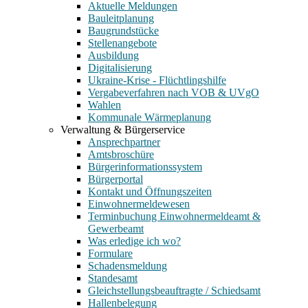
Aktuelle Meldungen
Bauleitplanung
Baugrundstücke
Stellenangebote
Ausbildung
Digitalisierung
Ukraine-Krise - Flüchtlingshilfe
Vergabeverfahren nach VOB & UVgO
Wahlen
Kommunale Wärmeplanung
Verwaltung & Bürgerservice
Ansprechpartner
Amtsbroschüre
Bürgerinformationssystem
Bürgerportal
Kontakt und Öffnungszeiten
Einwohnermeldewesen
Terminbuchung Einwohnermeldeamt &
Gewerbeamt
Was erledige ich wo?
Formulare
Schadensmeldung
Standesamt
Gleichstellungsbeauftragte / Schiedsamt
Hallenbelegung