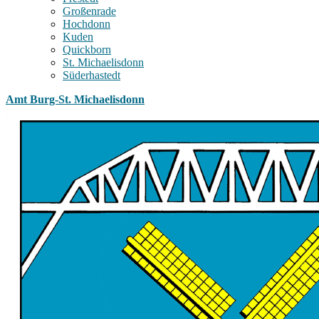
Großenrade
Hochdonn
Kuden
Quickborn
St. Michaelisdonn
Süderhastedt
Amt Burg-St. Michaelisdonn