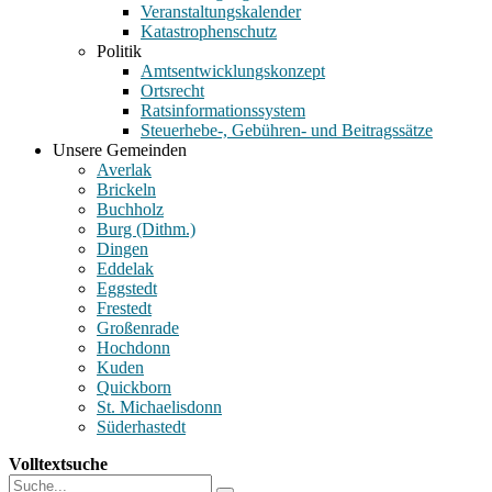
Veranstaltungskalender
Katastrophenschutz
Politik
Amtsentwicklungskonzept
Ortsrecht
Ratsinformationssystem
Steuerhebe-, Gebühren- und Beitragssätze
Unsere Gemeinden
Averlak
Brickeln
Buchholz
Burg (Dithm.)
Dingen
Eddelak
Eggstedt
Frestedt
Großenrade
Hochdonn
Kuden
Quickborn
St. Michaelisdonn
Süderhastedt
Volltextsuche