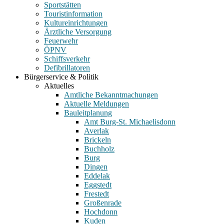
Sportstätten
Touristinformation
Kultureinrichtungen
Ärztliche Versorgung
Feuerwehr
ÖPNV
Schiffsverkehr
Defibrillatoren
Bürgerservice & Politik
Aktuelles
Amtliche Bekanntmachungen
Aktuelle Meldungen
Bauleitplanung
Amt Burg-St. Michaelisdonn
Averlak
Brickeln
Buchholz
Burg
Dingen
Eddelak
Eggstedt
Frestedt
Großenrade
Hochdonn
Kuden