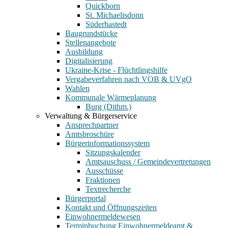
Quickborn
St. Michaelisdonn
Süderhastedt
Baugrundstücke
Stellenangebote
Ausbildung
Digitalisierung
Ukraine-Krise - Flüchtlingshilfe
Vergabeverfahren nach VOB & UVgO
Wahlen
Kommunale Wärmeplanung
Burg (Dithm.)
Verwaltung & Bürgerservice
Ansprechpartner
Amtsbroschüre
Bürgerinformationssystem
Sitzungskalender
Amtsauschuss / Gemeindevertretungen
Ausschüsse
Fraktionen
Textrecherche
Bürgerportal
Kontakt und Öffnungszeiten
Einwohnermeldewesen
Terminbuchung Einwohnermeldeamt &