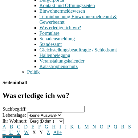
Kontakt und Öffnungszeiten
Einwohnermeldewesen
Terminbuchung Einwohnermeldeamt &
Gewerbeamt
Was erledige ich wo?
Formulare
Schadensmeldung
Standesamt
Gleichstellungsbeauftragte / Schiedsamt
Hallenbelegung
Veranstaltungskalender
Katastrophenschutz
Politik
Seiteninhalt
Was erledige ich wo?
Suchbegriff:
Lebenslage:
Ihr Wohnort:
A
B
C
D
E
F
G
H
I
J
K
L
M
N
O
P
Q
R
S
T
U
V
W
X
Y
Z
Alle