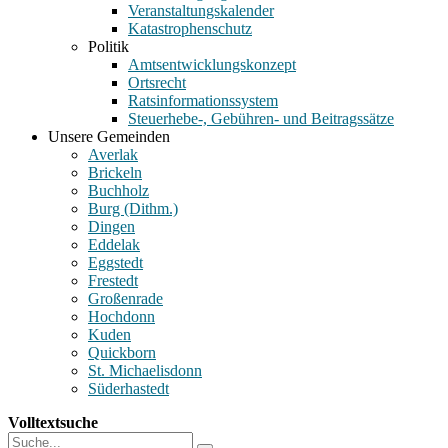
Veranstaltungskalender
Katastrophenschutz
Politik
Amtsentwicklungskonzept
Ortsrecht
Ratsinformationssystem
Steuerhebe-, Gebühren- und Beitragssätze
Unsere Gemeinden
Averlak
Brickeln
Buchholz
Burg (Dithm.)
Dingen
Eddelak
Eggstedt
Frestedt
Großenrade
Hochdonn
Kuden
Quickborn
St. Michaelisdonn
Süderhastedt
Volltextsuche