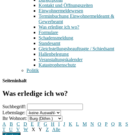
Kontakt und Öffnungszeiten
Einwohnermeldewesen
Terminbuchung Einwohnermeldeamt &
Gewerbeamt
Was erledige ich wo?
Formulare
Schadensmeldung
Standesamt
Gleichstellungsbeauftragte / Schiedsamt
Hallenbelegung
Veranstaltungskalender
Katastrophenschutz
Politik
Seiteninhalt
Was erledige ich wo?
Suchbegriff:
Lebenslage:
Ihr Wohnort:
A
B
C
D
E
F
G
H
I
J
K
L
M
N
O
P
Q
R
S
T
U
V
W
X
Y
Z
Alle