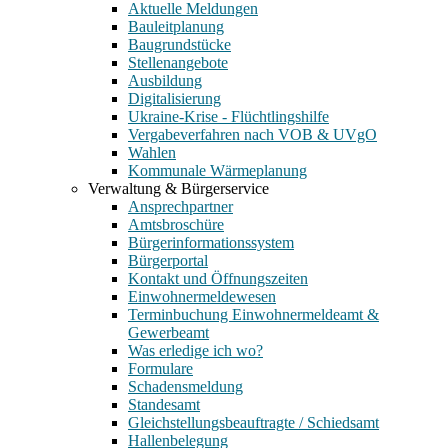
Aktuelle Meldungen
Bauleitplanung
Baugrundstücke
Stellenangebote
Ausbildung
Digitalisierung
Ukraine-Krise - Flüchtlingshilfe
Vergabeverfahren nach VOB & UVgO
Wahlen
Kommunale Wärmeplanung
Verwaltung & Bürgerservice
Ansprechpartner
Amtsbroschüre
Bürgerinformationssystem
Bürgerportal
Kontakt und Öffnungszeiten
Einwohnermeldewesen
Terminbuchung Einwohnermeldeamt &
Gewerbeamt
Was erledige ich wo?
Formulare
Schadensmeldung
Standesamt
Gleichstellungsbeauftragte / Schiedsamt
Hallenbelegung