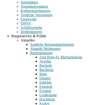
Sportstätten
Touristinformation
Kultureinrichtungen
Ärztliche Versorgung
Feuerwehr
ÖPNV
Schiffsverkehr
Defibrillatoren
Bürgerservice & Politik
Aktuelles
Amtliche Bekanntmachungen
Aktuelle Meldungen
Bauleitplanung
Amt Burg-St. Michaelisdonn
Averlak
Brickeln
Buchholz
Burg
Dingen
Eddelak
Eggstedt
Frestedt
Großenrade
Hochdonn
Kuden