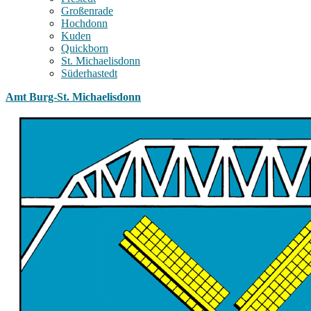
Großenrade
Hochdonn
Kuden
Quickborn
St. Michaelisdonn
Süderhastedt
Amt Burg-St. Michaelisdonn