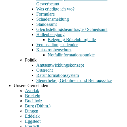
Gewerbeamt
Was erledige ich wo?
Formulare
Schadensmeldung
Standesamt
Gleichstellungsbeauftragte / Schiedsamt
Hallenbelegung
Belegung Bökelnburghalle
Veranstaltungskalender
Katastrophenschutz
Notfallinformationspunkte
Politik
Amtsentwicklungskonzept
Ortsrecht
Ratsinformationssystem
Steuerhebe-, Gebühren- und Beitragssätze
Unsere Gemeinden
Averlak
Brickeln
Buchholz
Burg (Dithm.)
Dingen
Eddelak
Eggstedt
Frestedt