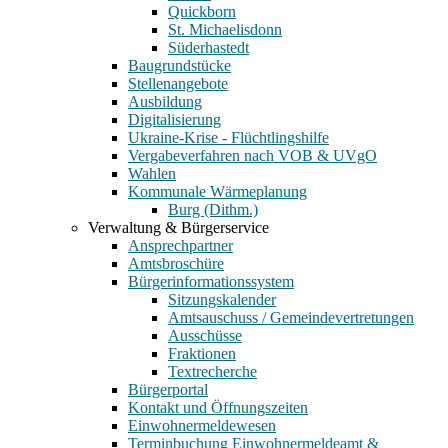
Quickborn
St. Michaelisdonn
Süderhastedt
Baugrundstücke
Stellenangebote
Ausbildung
Digitalisierung
Ukraine-Krise - Flüchtlingshilfe
Vergabeverfahren nach VOB & UVgO
Wahlen
Kommunale Wärmeplanung
Burg (Dithm.)
Verwaltung & Bürgerservice
Ansprechpartner
Amtsbroschüre
Bürgerinformationssystem
Sitzungskalender
Amtsauschuss / Gemeindevertretungen
Ausschüsse
Fraktionen
Textrecherche
Bürgerportal
Kontakt und Öffnungszeiten
Einwohnermeldewesen
Terminbuchung Einwohnermeldeamt &