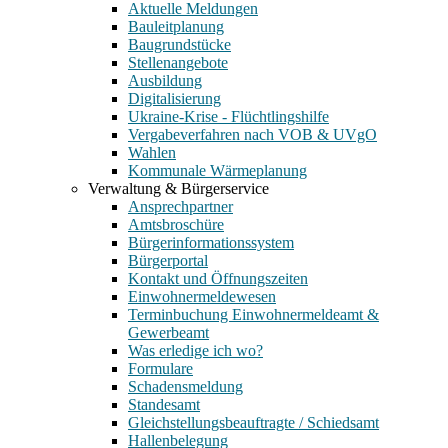
Aktuelle Meldungen
Bauleitplanung
Baugrundstücke
Stellenangebote
Ausbildung
Digitalisierung
Ukraine-Krise - Flüchtlingshilfe
Vergabeverfahren nach VOB & UVgO
Wahlen
Kommunale Wärmeplanung
Verwaltung & Bürgerservice
Ansprechpartner
Amtsbroschüre
Bürgerinformationssystem
Bürgerportal
Kontakt und Öffnungszeiten
Einwohnermeldewesen
Terminbuchung Einwohnermeldeamt &
Gewerbeamt
Was erledige ich wo?
Formulare
Schadensmeldung
Standesamt
Gleichstellungsbeauftragte / Schiedsamt
Hallenbelegung