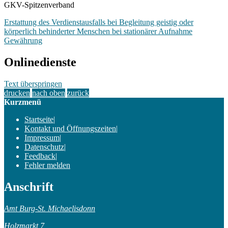
GKV-Spitzenverband
Erstattung des Verdienstausfalls bei Begleitung geistig oder
körperlich behinderter Menschen bei stationärer Aufnahme
Gewährung
Onlinedienste
Text überspringen
drucken
nach oben
zurück
Kurzmenü
Startseite
|
Kontakt und Öffnungszeiten
|
Impressum
|
Datenschutz
|
Feedback
|
Fehler melden
Anschrift
Amt Burg-St. Michaelisdonn
Holzmarkt 7