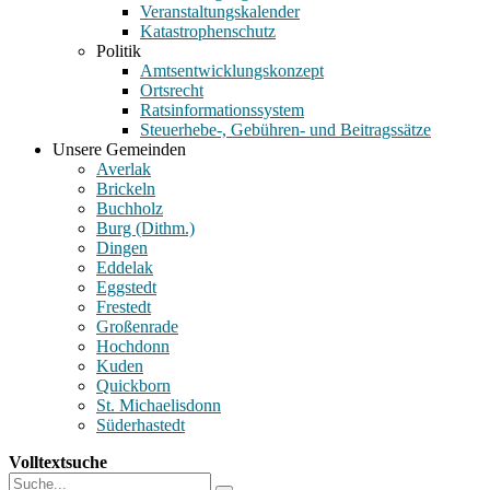
Veranstaltungskalender
Katastrophenschutz
Politik
Amtsentwicklungskonzept
Ortsrecht
Ratsinformationssystem
Steuerhebe-, Gebühren- und Beitragssätze
Unsere Gemeinden
Averlak
Brickeln
Buchholz
Burg (Dithm.)
Dingen
Eddelak
Eggstedt
Frestedt
Großenrade
Hochdonn
Kuden
Quickborn
St. Michaelisdonn
Süderhastedt
Volltextsuche