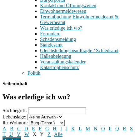
Kontakt und Öffnungszeiten
Einwohnermeldewesen
Terminbuchung Einwohnermeldeamt &
Gewerbeamt
Was erledige ich wo?
Formulare
Schadensmeldung
Standesamt
Gleichstellungsbeauftragte / Schiedsamt
Hallenbelegung
Veranstaltungskalender
Katastrophenschutz
Politik
Seiteninhalt
Was erledige ich wo?
Suchbegriff:
Lebenslage:
Ihr Wohnort:
A
B
C
D
E
F
G
H
I
J
K
L
M
N
O
P
Q
R
S
T
U
V
W
X
Y
Z
Alle