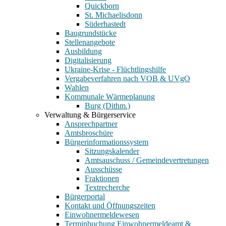
Quickborn
St. Michaelisdonn
Süderhastedt
Baugrundstücke
Stellenangebote
Ausbildung
Digitalisierung
Ukraine-Krise - Flüchtlingshilfe
Vergabeverfahren nach VOB & UVgO
Wahlen
Kommunale Wärmeplanung
Burg (Dithm.)
Verwaltung & Bürgerservice
Ansprechpartner
Amtsbroschüre
Bürgerinformationssystem
Sitzungskalender
Amtsauschuss / Gemeindevertretungen
Ausschüsse
Fraktionen
Textrecherche
Bürgerportal
Kontakt und Öffnungszeiten
Einwohnermeldewesen
Terminbuchung Einwohnermeldeamt &