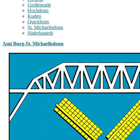
Großenrade
Hochdonn
Kuden
Quickborn
St. Michaelisdonn
Süderhastedt
Amt Burg-St. Michaelisdonn