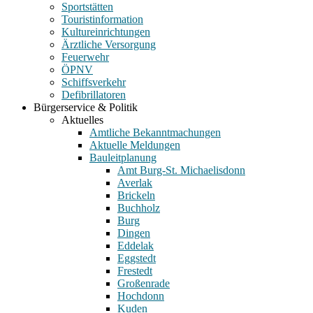
Sportstätten
Touristinformation
Kultureinrichtungen
Ärztliche Versorgung
Feuerwehr
ÖPNV
Schiffsverkehr
Defibrillatoren
Bürgerservice & Politik
Aktuelles
Amtliche Bekanntmachungen
Aktuelle Meldungen
Bauleitplanung
Amt Burg-St. Michaelisdonn
Averlak
Brickeln
Buchholz
Burg
Dingen
Eddelak
Eggstedt
Frestedt
Großenrade
Hochdonn
Kuden