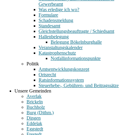
Gewerbeamt
Was erledige ich wo?
Formulare
Schadensmeldung
Standesamt
Gleichstellungsbeauftragte / Schiedsamt
Hallenbelegung
Belegung Bökelnburghalle
Veranstaltungskalender
Katastrophenschutz
Notfallinformationspunkte
Politik
Amtsentwicklungskonzept
Ortsrecht
Ratsinformationssystem
Steuerhebe-, Gebühren- und Beitragssätze
Unsere Gemeinden
Averlak
Brickeln
Buchholz
Burg (Dithm.)
Dingen
Eddelak
Eggstedt
Frestedt