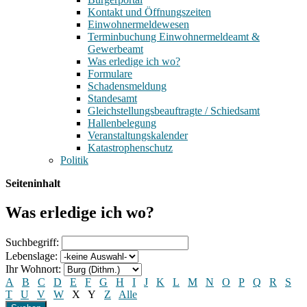
Kontakt und Öffnungszeiten
Einwohnermeldewesen
Terminbuchung Einwohnermeldeamt &
Gewerbeamt
Was erledige ich wo?
Formulare
Schadensmeldung
Standesamt
Gleichstellungsbeauftragte / Schiedsamt
Hallenbelegung
Veranstaltungskalender
Katastrophenschutz
Politik
Seiteninhalt
Was erledige ich wo?
Suchbegriff:
Lebenslage:
Ihr Wohnort:
A
B
C
D
E
F
G
H
I
J
K
L
M
N
O
P
Q
R
S
T
U
V
W
X
Y
Z
Alle