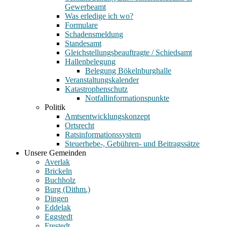
Gewerbeamt
Was erledige ich wo?
Formulare
Schadensmeldung
Standesamt
Gleichstellungsbeauftragte / Schiedsamt
Hallenbelegung
Belegung Bökelnburghalle
Veranstaltungskalender
Katastrophenschutz
Notfallinformationspunkte
Politik
Amtsentwicklungskonzept
Ortsrecht
Ratsinformationssystem
Steuerhebe-, Gebühren- und Beitragssätze
Unsere Gemeinden
Averlak
Brickeln
Buchholz
Burg (Dithm.)
Dingen
Eddelak
Eggstedt
Frestedt