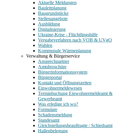
Aktuelle Meldungen
Bauleitplanung
Baugrundstücke
Stellenangebote
Ausbildung
Digitalisierung
Ukraine-Krise - Flüchtlingshilfe
Vergabeverfahren nach VOB & UVgO
Wahlen
Kommunale Wärmeplanung
Verwaltung & Bürgerservice
Ansprechpartner
Amtsbroschüre
Bürgerinformationssystem
Bürgerportal
Kontakt und Öffnungszeiten
Einwohnermeldewesen
Terminbuchung Einwohnermeldeamt &
Gewerbeamt
Was erledige ich wo?
Formulare
Schadensmeldung
Standesamt
Gleichstellungsbeauftragte / Schiedsamt
Hallenbelegung