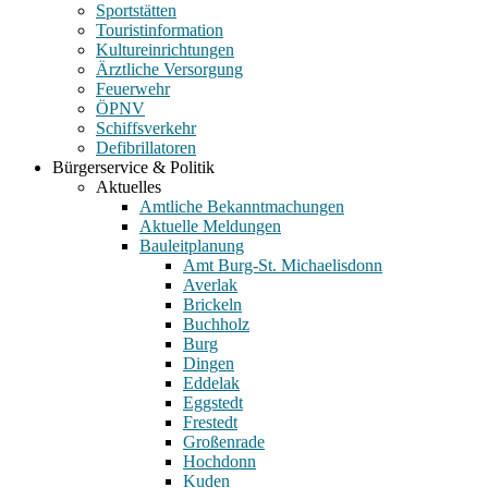
Sportstätten
Touristinformation
Kultureinrichtungen
Ärztliche Versorgung
Feuerwehr
ÖPNV
Schiffsverkehr
Defibrillatoren
Bürgerservice & Politik
Aktuelles
Amtliche Bekanntmachungen
Aktuelle Meldungen
Bauleitplanung
Amt Burg-St. Michaelisdonn
Averlak
Brickeln
Buchholz
Burg
Dingen
Eddelak
Eggstedt
Frestedt
Großenrade
Hochdonn
Kuden