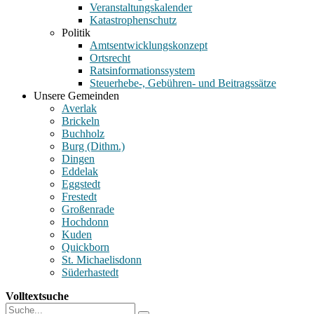
Veranstaltungskalender
Katastrophenschutz
Politik
Amtsentwicklungskonzept
Ortsrecht
Ratsinformationssystem
Steuerhebe-, Gebühren- und Beitragssätze
Unsere Gemeinden
Averlak
Brickeln
Buchholz
Burg (Dithm.)
Dingen
Eddelak
Eggstedt
Frestedt
Großenrade
Hochdonn
Kuden
Quickborn
St. Michaelisdonn
Süderhastedt
Volltextsuche