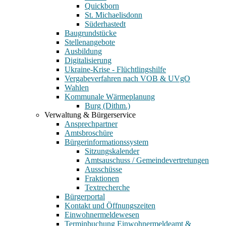
Quickborn
St. Michaelisdonn
Süderhastedt
Baugrundstücke
Stellenangebote
Ausbildung
Digitalisierung
Ukraine-Krise - Flüchtlingshilfe
Vergabeverfahren nach VOB & UVgO
Wahlen
Kommunale Wärmeplanung
Burg (Dithm.)
Verwaltung & Bürgerservice
Ansprechpartner
Amtsbroschüre
Bürgerinformationssystem
Sitzungskalender
Amtsauschuss / Gemeindevertretungen
Ausschüsse
Fraktionen
Textrecherche
Bürgerportal
Kontakt und Öffnungszeiten
Einwohnermeldewesen
Terminbuchung Einwohnermeldeamt &