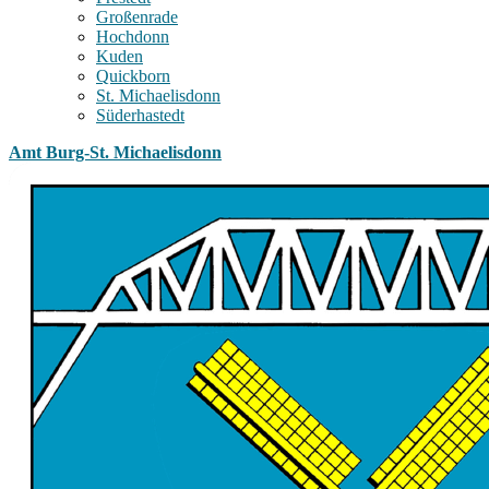
Großenrade
Hochdonn
Kuden
Quickborn
St. Michaelisdonn
Süderhastedt
Amt Burg-St. Michaelisdonn