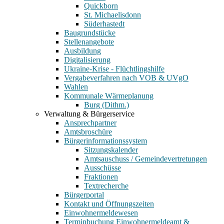
Quickborn
St. Michaelisdonn
Süderhastedt
Baugrundstücke
Stellenangebote
Ausbildung
Digitalisierung
Ukraine-Krise - Flüchtlingshilfe
Vergabeverfahren nach VOB & UVgO
Wahlen
Kommunale Wärmeplanung
Burg (Dithm.)
Verwaltung & Bürgerservice
Ansprechpartner
Amtsbroschüre
Bürgerinformationssystem
Sitzungskalender
Amtsauschuss / Gemeindevertretungen
Ausschüsse
Fraktionen
Textrecherche
Bürgerportal
Kontakt und Öffnungszeiten
Einwohnermeldewesen
Terminbuchung Einwohnermeldeamt &