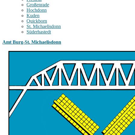
Großenrade
Hochdonn
Kuden
Quickborn
St. Michaelisdonn
Süderhastedt
Amt Burg-St. Michaelisdonn