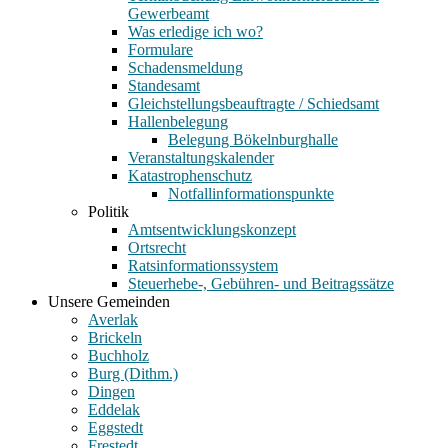
Gewerbeamt
Was erledige ich wo?
Formulare
Schadensmeldung
Standesamt
Gleichstellungsbeauftragte / Schiedsamt
Hallenbelegung
Belegung Bökelnburghalle
Veranstaltungskalender
Katastrophenschutz
Notfallinformationspunkte
Politik
Amtsentwicklungskonzept
Ortsrecht
Ratsinformationssystem
Steuerhebe-, Gebühren- und Beitragssätze
Unsere Gemeinden
Averlak
Brickeln
Buchholz
Burg (Dithm.)
Dingen
Eddelak
Eggstedt
Frestedt