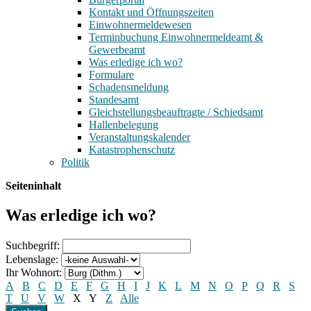
Kontakt und Öffnungszeiten
Einwohnermeldewesen
Terminbuchung Einwohnermeldeamt &
Gewerbeamt
Was erledige ich wo?
Formulare
Schadensmeldung
Standesamt
Gleichstellungsbeauftragte / Schiedsamt
Hallenbelegung
Veranstaltungskalender
Katastrophenschutz
Politik
Seiteninhalt
Was erledige ich wo?
Suchbegriff:
Lebenslage:
Ihr Wohnort:
A
B
C
D
E
F
G
H
I
J
K
L
M
N
O
P
Q
R
S
T
U
V
W
X
Y
Z
Alle