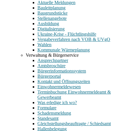
Aktuelle Meldungen
Bauleitplanung
Baugrundstücke
Stellenangebote
Ausbildung
Digitalisierung
Ukraine-Krise - Flüchtlingshilfe
Vergabeverfahren nach VOB & UVgO
Wahlen
Kommunale Wärmeplanung
Verwaltung & Bürgerservice
Ansprechpartner
Amtsbroschüre
Bürgerinformationssystem
Bürgerportal
Kontakt und Öffnungszeiten
Einwohnermeldewesen
Terminbuchung Einwohnermeldeamt &
Gewerbeamt
Was erledige ich wo?
Formulare
Schadensmeldung
Standesamt
Gleichstellungsbeauftragte / Schiedsamt
Hallenbelegung