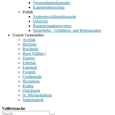
Veranstaltungskalender
Katastrophenschutz
Politik
Amtsentwicklungskonzept
Ortsrecht
Ratsinformationssystem
Steuerhebe-, Gebühren- und Beitragssätze
Unsere Gemeinden
Averlak
Brickeln
Buchholz
Burg (Dithm.)
Dingen
Eddelak
Eggstedt
Frestedt
Großenrade
Hochdonn
Kuden
Quickborn
St. Michaelisdonn
Süderhastedt
Volltextsuche