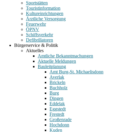
Sportstätten
Touristinformation
Kultureinrichtungen
Ärztliche Versorgung
Feuerwehr
ÖPNV
Schiffsverkehr
Defibrillatoren
Bürgerservice & Politik
Aktuelles
Amtliche Bekanntmachungen
Aktuelle Meldungen
Bauleitplanung
Amt Burg-St. Michaelisdonn
Averlak
Brickeln
Buchholz
Burg
Dingen
Eddelak
Eggstedt
Frestedt
Großenrade
Hochdonn
Kuden