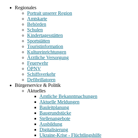
Regionales
Portrait unserer Region
Amtskarte
Behörden
Schulen
Kindertagesstätten
Sportstätten
Touristinformation
Kultureinrichtungen
Ärztliche Versorgung
Feuerwehr
ÖPNV
Schiffsverkehr
Defibrillatoren
Bürgerservice & Politik
Aktuelles
Amtliche Bekanntmachungen
Aktuelle Meldungen
Bauleitplanung
Baugrundstücke
Stellenangebote
Ausbildung
Digitalisierung
Ukraine-Krise - Flüchtlingshilfe