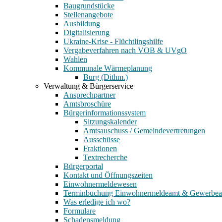
Baugrundstücke
Stellenangebote
Ausbildung
Digitalisierung
Ukraine-Krise - Flüchtlingshilfe
Vergabeverfahren nach VOB & UVgO
Wahlen
Kommunale Wärmeplanung
Burg (Dithm.)
Verwaltung & Bürgerservice
Ansprechpartner
Amtsbroschüre
Bürgerinformationssystem
Sitzungskalender
Amtsauschuss / Gemeindevertretungen
Ausschüsse
Fraktionen
Textrecherche
Bürgerportal
Kontakt und Öffnungszeiten
Einwohnermeldewesen
Terminbuchung Einwohnermeldeamt & Gewerbe
Was erledige ich wo?
Formulare
Schadensmeldung