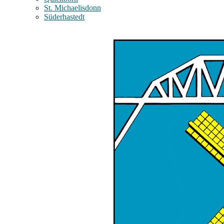
St. Michaelisdonn
Süderhastedt