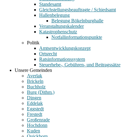
Standesamt
Gleichstellungsbeauftragte / Schiedsamt
Hallenbelegung
Belegung Bökelnburghalle
Veranstaltungskalender
Katastrophenschutz
Notfallinformationspunkte
Politik
Amtsentwicklungskonzept
Ortsrecht
Ratsinformationssystem
Steuerhebe-, Gebühren- und Beitragssätze
Unsere Gemeinden
Averlak
Brickeln
Buchholz
Burg (Dithm.)
Dingen
Eddelak
Eggstedt
Frestedt
Großenrade
Hochdonn
Kuden
Quickborn