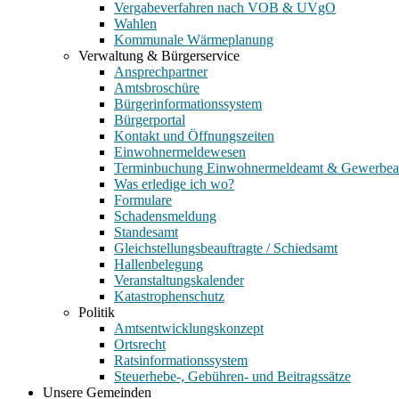
Vergabeverfahren nach VOB & UVgO
Wahlen
Kommunale Wärmeplanung
Verwaltung & Bürgerservice
Ansprechpartner
Amtsbroschüre
Bürgerinformationssystem
Bürgerportal
Kontakt und Öffnungszeiten
Einwohnermeldewesen
Terminbuchung Einwohnermeldeamt & Gewerbe
Was erledige ich wo?
Formulare
Schadensmeldung
Standesamt
Gleichstellungsbeauftragte / Schiedsamt
Hallenbelegung
Veranstaltungskalender
Katastrophenschutz
Politik
Amtsentwicklungskonzept
Ortsrecht
Ratsinformationssystem
Steuerhebe-, Gebühren- und Beitragssätze
Unsere Gemeinden