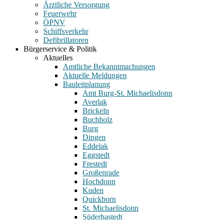
Ärztliche Versorgung
Feuerwehr
ÖPNV
Schiffsverkehr
Defibrillatoren
Bürgerservice & Politik
Aktuelles
Amtliche Bekanntmachungen
Aktuelle Meldungen
Bauleitplanung
Amt Burg-St. Michaelisdonn
Averlak
Brickeln
Buchholz
Burg
Dingen
Eddelak
Eggstedt
Frestedt
Großenrade
Hochdonn
Kuden
Quickborn
St. Michaelisdonn
Süderhastedt