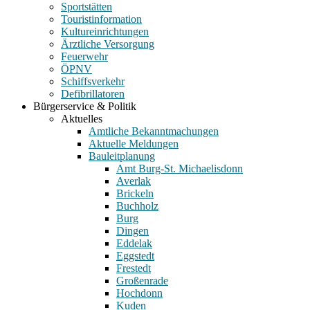
Sportstätten
Touristinformation
Kultureinrichtungen
Ärztliche Versorgung
Feuerwehr
ÖPNV
Schiffsverkehr
Defibrillatoren
Bürgerservice & Politik
Aktuelles
Amtliche Bekanntmachungen
Aktuelle Meldungen
Bauleitplanung
Amt Burg-St. Michaelisdonn
Averlak
Brickeln
Buchholz
Burg
Dingen
Eddelak
Eggstedt
Frestedt
Großenrade
Hochdonn
Kuden