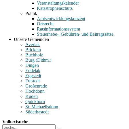
Veranstaltungskalender
Katastrophenschutz
Politik
Amtsentwicklungskonzept
Ortsrecht
Ratsinformationssystem
Steuerhebe-, Gebühren- und Beitragssätze
Unsere Gemeinden
Averlak
Brickeln
Buchholz
Burg (Dithm.)
Dingen
Eddelak
Eggstedt
Frestedt
Großenrade
Hochdonn
Kuden
Quickborn
St. Michaelisdonn
Süderhastedt
Volltextsuche