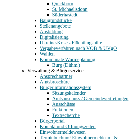
Quickborn
St. Michaelisdonn
Süderhastedt
Baugrundstücke
Stellenangebote
Ausbildung
Digitalisierung
Ukraine-Krise - Flüchtlingshilfe
Vergabeverfahren nach VOB & UVgO
Wahlen
Kommunale Wärmeplanung
Burg (Dithm.)
Verwaltung & Bürgerservice
Ansprechpartner
Amtsbroschüre
Bürgerinformationssystem
Sitzungskalender
Amtsauschuss / Gemeindevertretungen
Ausschüsse
Fraktionen
Textrecherche
Bürgerportal
Kontakt und Öffnungszeiten
Einwohnermeldewesen
Terminbuchung Einwohnermeldeamt &