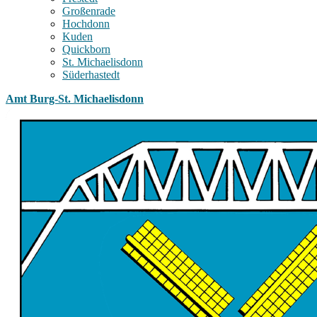
Großenrade
Hochdonn
Kuden
Quickborn
St. Michaelisdonn
Süderhastedt
Amt Burg-St. Michaelisdonn