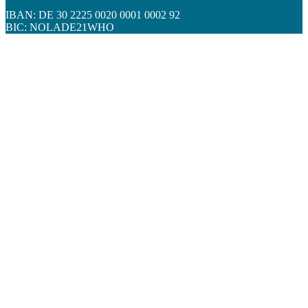
IBAN: DE 30 2225 0020 0001 0002 92
BIC: NOLADE21WHO