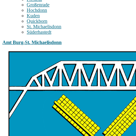
Großenrade
Hochdonn
Kuden
Quickborn
St. Michaelisdonn
Süderhastedt
Amt Burg-St. Michaelisdonn