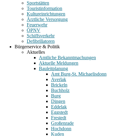
Sportstätten
Touristinformation
Kultureinrichtungen
Ärztliche Versorgung
Feuerwehr
ÖPNV
Schiffsverkehr
Defibrillatoren
Bürgerservice & Politik
Aktuelles
Amtliche Bekanntmachungen
Aktuelle Meldungen
Bauleitplanung
Amt Burg-St. Michaelisdonn
Averlak
Brickeln
Buchholz
Burg
Dingen
Eddelak
Eggstedt
Frestedt
Großenrade
Hochdonn
Kuden