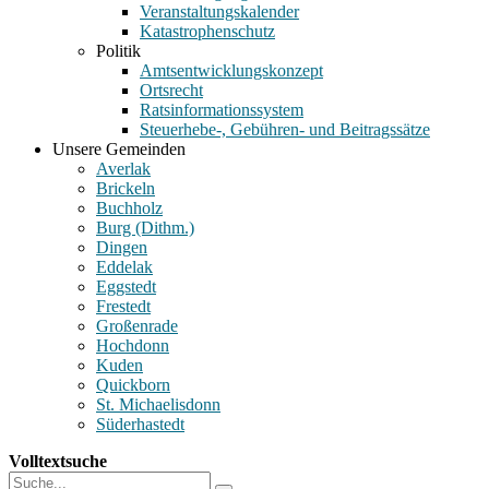
Veranstaltungskalender
Katastrophenschutz
Politik
Amtsentwicklungskonzept
Ortsrecht
Ratsinformationssystem
Steuerhebe-, Gebühren- und Beitragssätze
Unsere Gemeinden
Averlak
Brickeln
Buchholz
Burg (Dithm.)
Dingen
Eddelak
Eggstedt
Frestedt
Großenrade
Hochdonn
Kuden
Quickborn
St. Michaelisdonn
Süderhastedt
Volltextsuche