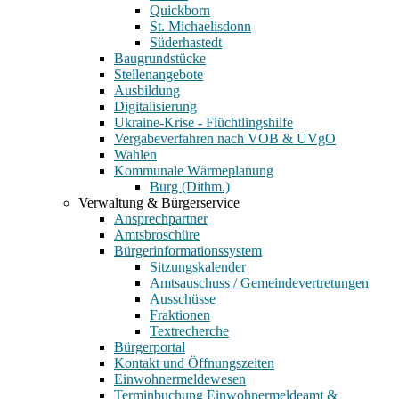
Quickborn
St. Michaelisdonn
Süderhastedt
Baugrundstücke
Stellenangebote
Ausbildung
Digitalisierung
Ukraine-Krise - Flüchtlingshilfe
Vergabeverfahren nach VOB & UVgO
Wahlen
Kommunale Wärmeplanung
Burg (Dithm.)
Verwaltung & Bürgerservice
Ansprechpartner
Amtsbroschüre
Bürgerinformationssystem
Sitzungskalender
Amtsauschuss / Gemeindevertretungen
Ausschüsse
Fraktionen
Textrecherche
Bürgerportal
Kontakt und Öffnungszeiten
Einwohnermeldewesen
Terminbuchung Einwohnermeldeamt &