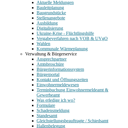
Aktuelle Meldungen
Bauleitplanung
Baugrundstücke
Stellenangebote
Ausbildung
Digitalisierung
Ukraine-Krise - Flüchtlingshilfe
Vergabeverfahren nach VOB & UVgO
Wahlen
Kommunale Wärmeplanung
Verwaltung & Bürgerservice
Ansprechpartner
Amtsbroschüre
Bürgerinformationssystem
Bürgerportal
Kontakt und Öffnungszeiten
Einwohnermeldewesen
Terminbuchung Einwohnermeldeamt &
Gewerbeamt
Was erledige ich wo?
Formulare
Schadensmeldung
Standesamt
Gleichstellungsbeauftragte / Schiedsamt
Hallenbelegung