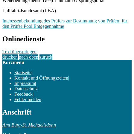
Weiterleitungsdienst: Deep-Link zum Ursprungsportal
Luftfahrt-Bundesamt (LBA)
Interessenbekundung des Prüfers zur Bestimmung von Prüfern für
den Prüfer-Pool Entgegennahme
Onlinedienste
Text überspringen
drucken
nach oben
zurück
Kurzmenü
Startseite
|
Kontakt und Öffnungszeiten
|
Impressum
|
Datenschutz
|
Feedback
|
Fehler melden
Anschrift
Amt Burg-St. Michaelisdonn