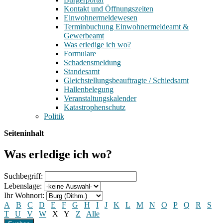
Kontakt und Öffnungszeiten
Einwohnermeldewesen
Terminbuchung Einwohnermeldeamt &
Gewerbeamt
Was erledige ich wo?
Formulare
Schadensmeldung
Standesamt
Gleichstellungsbeauftragte / Schiedsamt
Hallenbelegung
Veranstaltungskalender
Katastrophenschutz
Politik
Seiteninhalt
Was erledige ich wo?
Suchbegriff:
Lebenslage:
Ihr Wohnort:
A
B
C
D
E
F
G
H
I
J
K
L
M
N
O
P
Q
R
S
T
U
V
W
X
Y
Z
Alle