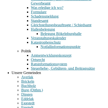
Gewerbeamt
Was erledige ich wo?
Formulare
Schadensmeldung
Standesamt
Gleichstellungsbeauftragte / Schiedsamt
Hallenbelegung
Belegung Bökelnburghalle
Veranstaltungskalender
Katastrophenschutz
Notfallinformationspunkte
Politik
Amtsentwicklungskonzept
Ortsrecht
Ratsinformationssystem
Steuerhebe-, Gebühren- und Beitragssätze
Unsere Gemeinden
Averlak
Brickeln
Buchholz
Burg (Dithm.)
Dingen
Eddelak
Eggstedt
Frestedt