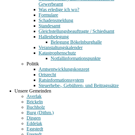
Gewerbeamt
Was erledige ich wo?
Formulare
Schadensmeldung
Standesamt
Gleichstellungsbeauftragte / Schiedsamt
Hallenbelegung
Belegung Bökelnburghalle
Veranstaltungskalender
Katastrophenschutz
Notfallinformationspunkte
Politik
Amtsentwicklungskonzept
Ortsrecht
Ratsinformationssystem
Steuerhebe-, Gebühren- und Beitragssätze
Unsere Gemeinden
Averlak
Brickeln
Buchholz
Burg (Dithm.)
Dingen
Eddelak
Eggstedt
Frestedt