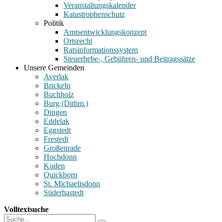
Veranstaltungskalender
Katastrophenschutz
Politik
Amtsentwicklungskonzept
Ortsrecht
Ratsinformationssystem
Steuerhebe-, Gebühren- und Beitragssätze
Unsere Gemeinden
Averlak
Brickeln
Buchholz
Burg (Dithm.)
Dingen
Eddelak
Eggstedt
Frestedt
Großenrade
Hochdonn
Kuden
Quickborn
St. Michaelisdonn
Süderhastedt
Volltextsuche