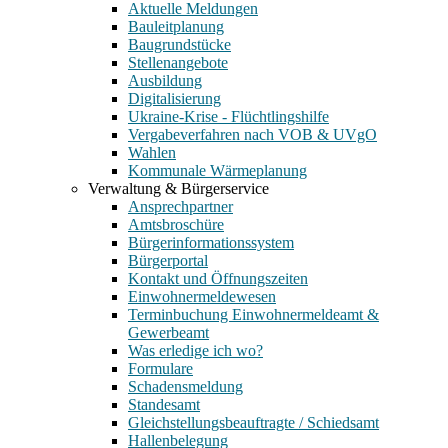
Aktuelle Meldungen
Bauleitplanung
Baugrundstücke
Stellenangebote
Ausbildung
Digitalisierung
Ukraine-Krise - Flüchtlingshilfe
Vergabeverfahren nach VOB & UVgO
Wahlen
Kommunale Wärmeplanung
Verwaltung & Bürgerservice
Ansprechpartner
Amtsbroschüre
Bürgerinformationssystem
Bürgerportal
Kontakt und Öffnungszeiten
Einwohnermeldewesen
Terminbuchung Einwohnermeldeamt &
Gewerbeamt
Was erledige ich wo?
Formulare
Schadensmeldung
Standesamt
Gleichstellungsbeauftragte / Schiedsamt
Hallenbelegung