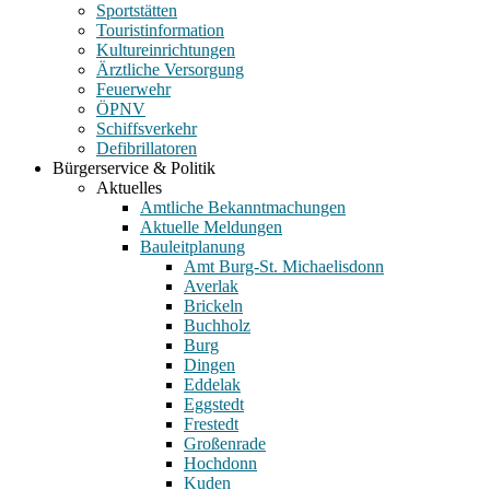
Sportstätten
Touristinformation
Kultureinrichtungen
Ärztliche Versorgung
Feuerwehr
ÖPNV
Schiffsverkehr
Defibrillatoren
Bürgerservice & Politik
Aktuelles
Amtliche Bekanntmachungen
Aktuelle Meldungen
Bauleitplanung
Amt Burg-St. Michaelisdonn
Averlak
Brickeln
Buchholz
Burg
Dingen
Eddelak
Eggstedt
Frestedt
Großenrade
Hochdonn
Kuden