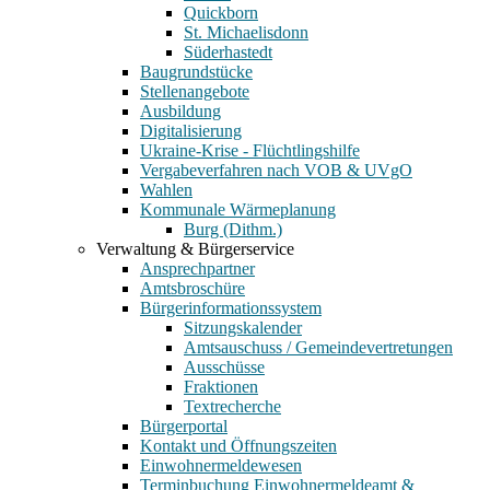
Quickborn
St. Michaelisdonn
Süderhastedt
Baugrundstücke
Stellenangebote
Ausbildung
Digitalisierung
Ukraine-Krise - Flüchtlingshilfe
Vergabeverfahren nach VOB & UVgO
Wahlen
Kommunale Wärmeplanung
Burg (Dithm.)
Verwaltung & Bürgerservice
Ansprechpartner
Amtsbroschüre
Bürgerinformationssystem
Sitzungskalender
Amtsauschuss / Gemeindevertretungen
Ausschüsse
Fraktionen
Textrecherche
Bürgerportal
Kontakt und Öffnungszeiten
Einwohnermeldewesen
Terminbuchung Einwohnermeldeamt &