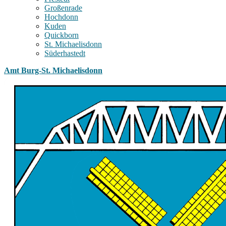
Großenrade
Hochdonn
Kuden
Quickborn
St. Michaelisdonn
Süderhastedt
Amt Burg-St. Michaelisdonn