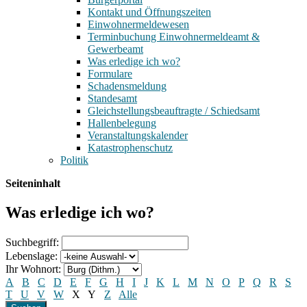
Kontakt und Öffnungszeiten
Einwohnermeldewesen
Terminbuchung Einwohnermeldeamt &
Gewerbeamt
Was erledige ich wo?
Formulare
Schadensmeldung
Standesamt
Gleichstellungsbeauftragte / Schiedsamt
Hallenbelegung
Veranstaltungskalender
Katastrophenschutz
Politik
Seiteninhalt
Was erledige ich wo?
Suchbegriff:
Lebenslage:
Ihr Wohnort:
A
B
C
D
E
F
G
H
I
J
K
L
M
N
O
P
Q
R
S
T
U
V
W
X
Y
Z
Alle