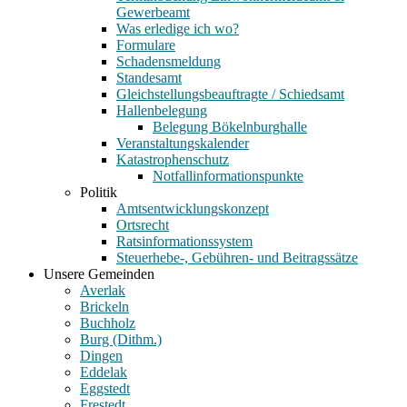
Gewerbeamt
Was erledige ich wo?
Formulare
Schadensmeldung
Standesamt
Gleichstellungsbeauftragte / Schiedsamt
Hallenbelegung
Belegung Bökelnburghalle
Veranstaltungskalender
Katastrophenschutz
Notfallinformationspunkte
Politik
Amtsentwicklungskonzept
Ortsrecht
Ratsinformationssystem
Steuerhebe-, Gebühren- und Beitragssätze
Unsere Gemeinden
Averlak
Brickeln
Buchholz
Burg (Dithm.)
Dingen
Eddelak
Eggstedt
Frestedt