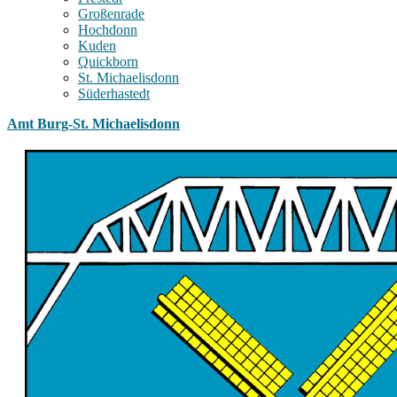
Großenrade
Hochdonn
Kuden
Quickborn
St. Michaelisdonn
Süderhastedt
Amt Burg-St. Michaelisdonn