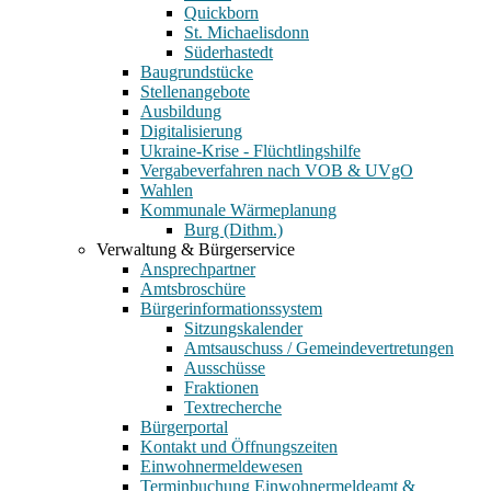
Quickborn
St. Michaelisdonn
Süderhastedt
Baugrundstücke
Stellenangebote
Ausbildung
Digitalisierung
Ukraine-Krise - Flüchtlingshilfe
Vergabeverfahren nach VOB & UVgO
Wahlen
Kommunale Wärmeplanung
Burg (Dithm.)
Verwaltung & Bürgerservice
Ansprechpartner
Amtsbroschüre
Bürgerinformationssystem
Sitzungskalender
Amtsauschuss / Gemeindevertretungen
Ausschüsse
Fraktionen
Textrecherche
Bürgerportal
Kontakt und Öffnungszeiten
Einwohnermeldewesen
Terminbuchung Einwohnermeldeamt &