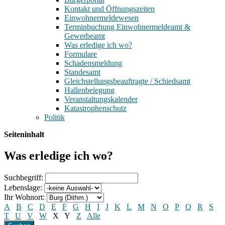
Kontakt und Öffnungszeiten
Einwohnermeldewesen
Terminbuchung Einwohnermeldeamt &
Gewerbeamt
Was erledige ich wo?
Formulare
Schadensmeldung
Standesamt
Gleichstellungsbeauftragte / Schiedsamt
Hallenbelegung
Veranstaltungskalender
Katastrophenschutz
Politik
Seiteninhalt
Was erledige ich wo?
Suchbegriff:
Lebenslage:
Ihr Wohnort:
A
B
C
D
E
F
G
H
I
J
K
L
M
N
O
P
Q
R
S
T
U
V
W
X
Y
Z
Alle