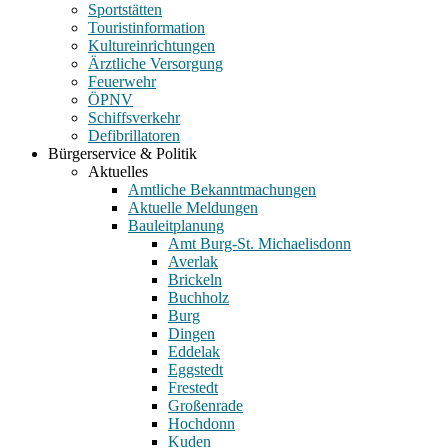
Sportstätten
Touristinformation
Kultureinrichtungen
Ärztliche Versorgung
Feuerwehr
ÖPNV
Schiffsverkehr
Defibrillatoren
Bürgerservice & Politik
Aktuelles
Amtliche Bekanntmachungen
Aktuelle Meldungen
Bauleitplanung
Amt Burg-St. Michaelisdonn
Averlak
Brickeln
Buchholz
Burg
Dingen
Eddelak
Eggstedt
Frestedt
Großenrade
Hochdonn
Kuden