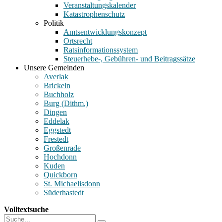
Veranstaltungskalender
Katastrophenschutz
Politik
Amtsentwicklungskonzept
Ortsrecht
Ratsinformationssystem
Steuerhebe-, Gebühren- und Beitragssätze
Unsere Gemeinden
Averlak
Brickeln
Buchholz
Burg (Dithm.)
Dingen
Eddelak
Eggstedt
Frestedt
Großenrade
Hochdonn
Kuden
Quickborn
St. Michaelisdonn
Süderhastedt
Volltextsuche