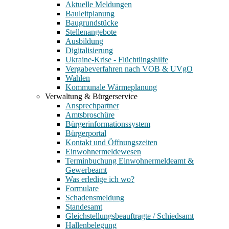
Aktuelle Meldungen
Bauleitplanung
Baugrundstücke
Stellenangebote
Ausbildung
Digitalisierung
Ukraine-Krise - Flüchtlingshilfe
Vergabeverfahren nach VOB & UVgO
Wahlen
Kommunale Wärmeplanung
Verwaltung & Bürgerservice
Ansprechpartner
Amtsbroschüre
Bürgerinformationssystem
Bürgerportal
Kontakt und Öffnungszeiten
Einwohnermeldewesen
Terminbuchung Einwohnermeldeamt &
Gewerbeamt
Was erledige ich wo?
Formulare
Schadensmeldung
Standesamt
Gleichstellungsbeauftragte / Schiedsamt
Hallenbelegung