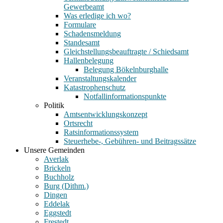
Gewerbeamt
Was erledige ich wo?
Formulare
Schadensmeldung
Standesamt
Gleichstellungsbeauftragte / Schiedsamt
Hallenbelegung
Belegung Bökelnburghalle
Veranstaltungskalender
Katastrophenschutz
Notfallinformationspunkte
Politik
Amtsentwicklungskonzept
Ortsrecht
Ratsinformationssystem
Steuerhebe-, Gebühren- und Beitragssätze
Unsere Gemeinden
Averlak
Brickeln
Buchholz
Burg (Dithm.)
Dingen
Eddelak
Eggstedt
Frestedt