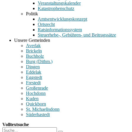
Veranstaltungskalender
Katastrophenschutz
Politik
Amtsentwicklungskonzept
Ortsrecht
Ratsinformationssystem
Steuerhebe-, Gebühren- und Beitragssätze
Unsere Gemeinden
Averlak
Brickeln
Buchholz
Burg (Dithm.)
Dingen
Eddelak
Eggstedt
Frestedt
Großenrade
Hochdonn
Kuden
Quickborn
St. Michaelisdonn
Süderhastedt
Volltextsuche