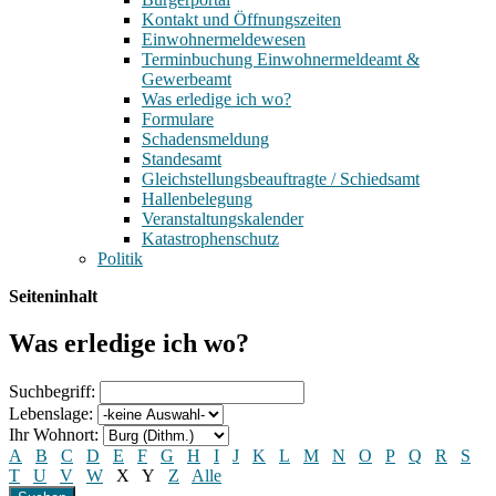
Kontakt und Öffnungszeiten
Einwohnermeldewesen
Terminbuchung Einwohnermeldeamt &
Gewerbeamt
Was erledige ich wo?
Formulare
Schadensmeldung
Standesamt
Gleichstellungsbeauftragte / Schiedsamt
Hallenbelegung
Veranstaltungskalender
Katastrophenschutz
Politik
Seiteninhalt
Was erledige ich wo?
Suchbegriff:
Lebenslage:
Ihr Wohnort:
A
B
C
D
E
F
G
H
I
J
K
L
M
N
O
P
Q
R
S
T
U
V
W
X
Y
Z
Alle