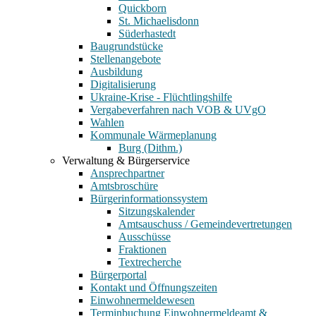
Quickborn
St. Michaelisdonn
Süderhastedt
Baugrundstücke
Stellenangebote
Ausbildung
Digitalisierung
Ukraine-Krise - Flüchtlingshilfe
Vergabeverfahren nach VOB & UVgO
Wahlen
Kommunale Wärmeplanung
Burg (Dithm.)
Verwaltung & Bürgerservice
Ansprechpartner
Amtsbroschüre
Bürgerinformationssystem
Sitzungskalender
Amtsauschuss / Gemeindevertretungen
Ausschüsse
Fraktionen
Textrecherche
Bürgerportal
Kontakt und Öffnungszeiten
Einwohnermeldewesen
Terminbuchung Einwohnermeldeamt &