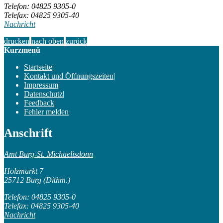
Telefon: 04825 9305-0
Telefax: 04825 9305-40
Nachricht
drucken
nach oben
zurück
Kurzmenü
Startseite
|
Kontakt und Öffnungszeiten
|
Impressum
|
Datenschutz
|
Feedback
|
Fehler melden
Anschrift
Amt Burg-St. Michaelisdonn
Holzmarkt 7
25712 Burg (Dithm.)
Telefon: 04825 9305-0
Telefax: 04825 9305-40
Nachricht