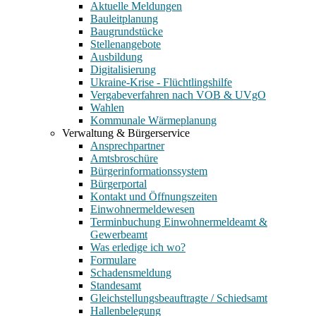
Aktuelle Meldungen
Bauleitplanung
Baugrundstücke
Stellenangebote
Ausbildung
Digitalisierung
Ukraine-Krise - Flüchtlingshilfe
Vergabeverfahren nach VOB & UVgO
Wahlen
Kommunale Wärmeplanung
Verwaltung & Bürgerservice
Ansprechpartner
Amtsbroschüre
Bürgerinformationssystem
Bürgerportal
Kontakt und Öffnungszeiten
Einwohnermeldewesen
Terminbuchung Einwohnermeldeamt &
Gewerbeamt
Was erledige ich wo?
Formulare
Schadensmeldung
Standesamt
Gleichstellungsbeauftragte / Schiedsamt
Hallenbelegung