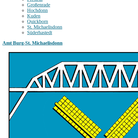
Großenrade
Hochdonn
Kuden
Quickborn
St. Michaelisdonn
Süderhastedt
Amt Burg-St. Michaelisdonn