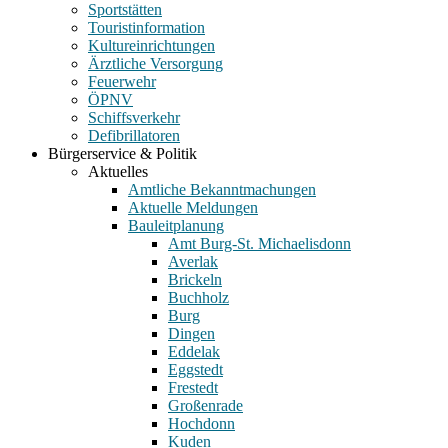
Sportstätten
Touristinformation
Kultureinrichtungen
Ärztliche Versorgung
Feuerwehr
ÖPNV
Schiffsverkehr
Defibrillatoren
Bürgerservice & Politik
Aktuelles
Amtliche Bekanntmachungen
Aktuelle Meldungen
Bauleitplanung
Amt Burg-St. Michaelisdonn
Averlak
Brickeln
Buchholz
Burg
Dingen
Eddelak
Eggstedt
Frestedt
Großenrade
Hochdonn
Kuden