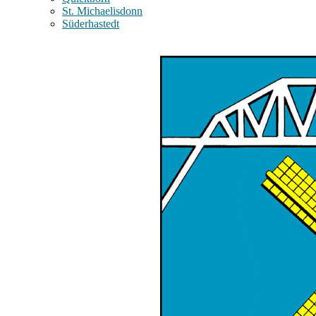
St. Michaelisdonn
Süderhastedt