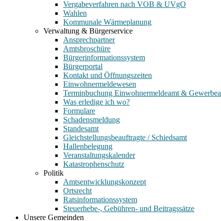
Vergabeverfahren nach VOB & UVgO
Wahlen
Kommunale Wärmeplanung
Verwaltung & Bürgerservice
Ansprechpartner
Amtsbroschüre
Bürgerinformationssystem
Bürgerportal
Kontakt und Öffnungszeiten
Einwohnermeldewesen
Terminbuchung Einwohnermeldeamt & Gewerbe
Was erledige ich wo?
Formulare
Schadensmeldung
Standesamt
Gleichstellungsbeauftragte / Schiedsamt
Hallenbelegung
Veranstaltungskalender
Katastrophenschutz
Politik
Amtsentwicklungskonzept
Ortsrecht
Ratsinformationssystem
Steuerhebe-, Gebühren- und Beitragssätze
Unsere Gemeinden