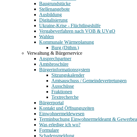
Baugrundstücke
Stellenangebote
Ausbildung
Digitalisierung
Ukraine-Krise - Flüchtlingshilfe
Vergabeverfahren nach VOB & UVgO
Wahlen
Kommunale Wärmeplanung
Burg (Dithm.)
Verwaltung & Bürgerservice
Ansprechpartner
Amtsbroschüre
Bürgerinformationssystem
Sitzungskalender
Amtsauschuss / Gemeindevertretungen
Ausschüsse
Fraktionen
Textrecherche
Bürgerportal
Kontakt und Öffnungszeiten
Einwohnermeldewesen
Terminbuchung Einwohnermeldeamt & Gewerbe
Was erledige ich wo?
Formulare
Schadensmeldung