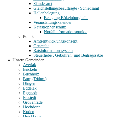
Standesamt
Gleichstellungsbeauftragte / Schiedsamt
Hallenbelegung
Belegung Bökelnburghalle
Veranstaltungskalender
Katastrophenschutz
Notfallinformationspunkte
Politik
Amtsentwicklungskonzept
Ortsrecht
Ratsinformationssystem
Steuerhebe-, Gebühren- und Beitragssätze
Unsere Gemeinden
Averlak
Brickeln
Buchholz
Burg (Dithm.)
Dingen
Eddelak
Eggstedt
Frestedt
Großenrade
Hochdonn
Kuden
Quickborn