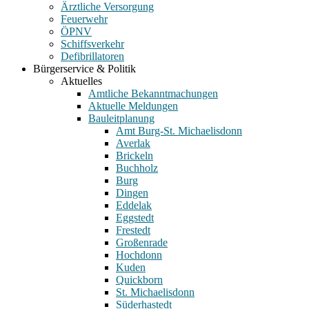
Ärztliche Versorgung
Feuerwehr
ÖPNV
Schiffsverkehr
Defibrillatoren
Bürgerservice & Politik
Aktuelles
Amtliche Bekanntmachungen
Aktuelle Meldungen
Bauleitplanung
Amt Burg-St. Michaelisdonn
Averlak
Brickeln
Buchholz
Burg
Dingen
Eddelak
Eggstedt
Frestedt
Großenrade
Hochdonn
Kuden
Quickborn
St. Michaelisdonn
Süderhastedt