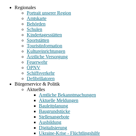
Regionales
Portrait unserer Region
Amtskarte
Behörden
Schulen
Kindertagesstätten
Sportstätten
Touristinformation
Kultureinrichtungen
Ärztliche Versorgung
Feuerwehr
ÖPNV
Schiffsverkehr
Defibrillatoren
Bürgerservice & Politik
Aktuelles
Amtliche Bekanntmachungen
Aktuelle Meldungen
Bauleitplanung
Baugrundstücke
Stellenangebote
Ausbildung
Digitalisierung
Ukraine-Krise - Flüchtlingshilfe