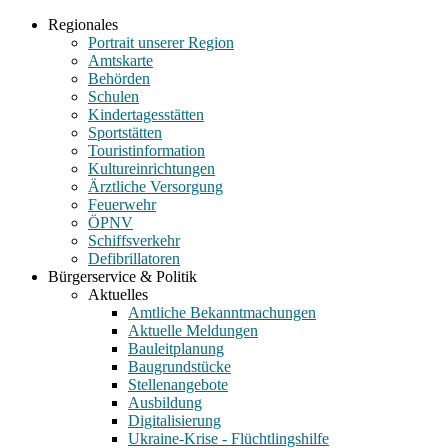
Regionales
Portrait unserer Region
Amtskarte
Behörden
Schulen
Kindertagesstätten
Sportstätten
Touristinformation
Kultureinrichtungen
Ärztliche Versorgung
Feuerwehr
ÖPNV
Schiffsverkehr
Defibrillatoren
Bürgerservice & Politik
Aktuelles
Amtliche Bekanntmachungen
Aktuelle Meldungen
Bauleitplanung
Baugrundstücke
Stellenangebote
Ausbildung
Digitalisierung
Ukraine-Krise - Flüchtlingshilfe