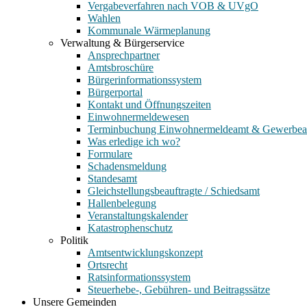
Vergabeverfahren nach VOB & UVgO
Wahlen
Kommunale Wärmeplanung
Verwaltung & Bürgerservice
Ansprechpartner
Amtsbroschüre
Bürgerinformationssystem
Bürgerportal
Kontakt und Öffnungszeiten
Einwohnermeldewesen
Terminbuchung Einwohnermeldeamt & Gewerbe
Was erledige ich wo?
Formulare
Schadensmeldung
Standesamt
Gleichstellungsbeauftragte / Schiedsamt
Hallenbelegung
Veranstaltungskalender
Katastrophenschutz
Politik
Amtsentwicklungskonzept
Ortsrecht
Ratsinformationssystem
Steuerhebe-, Gebühren- und Beitragssätze
Unsere Gemeinden