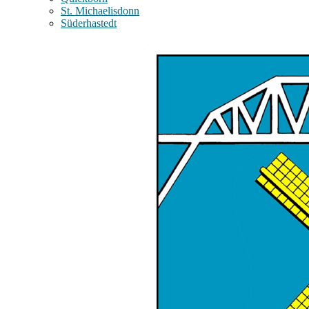
St. Michaelisdonn
Süderhastedt