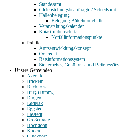
Standesamt
Gleichstellungsbeauftragte / Schiedsamt
Hallenbelegung
Belegung Bökelnburghalle
Veranstaltungskalender
Katastrophenschutz
Notfallinformationspunkte
Politik
Amtsentwicklungskonzept
Ortsrecht
Ratsinformationssystem
Steuerhebe-, Gebühren- und Beitragssätze
Unsere Gemeinden
Averlak
Brickeln
Buchholz
Burg (Dithm.)
Dingen
Eddelak
Eggstedt
Frestedt
Großenrade
Hochdonn
Kuden
Quickborn