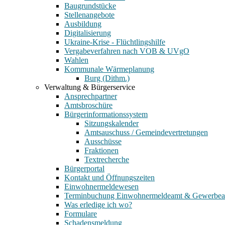
Baugrundstücke
Stellenangebote
Ausbildung
Digitalisierung
Ukraine-Krise - Flüchtlingshilfe
Vergabeverfahren nach VOB & UVgO
Wahlen
Kommunale Wärmeplanung
Burg (Dithm.)
Verwaltung & Bürgerservice
Ansprechpartner
Amtsbroschüre
Bürgerinformationssystem
Sitzungskalender
Amtsauschuss / Gemeindevertretungen
Ausschüsse
Fraktionen
Textrecherche
Bürgerportal
Kontakt und Öffnungszeiten
Einwohnermeldewesen
Terminbuchung Einwohnermeldeamt & Gewerbe
Was erledige ich wo?
Formulare
Schadensmeldung