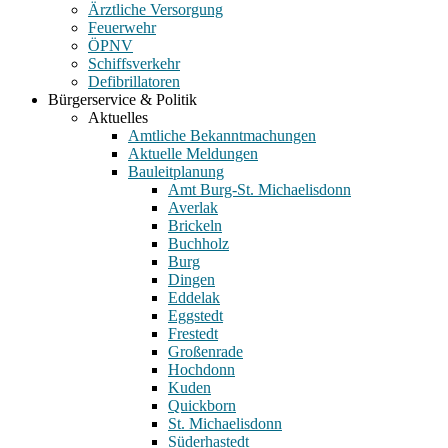
Ärztliche Versorgung
Feuerwehr
ÖPNV
Schiffsverkehr
Defibrillatoren
Bürgerservice & Politik
Aktuelles
Amtliche Bekanntmachungen
Aktuelle Meldungen
Bauleitplanung
Amt Burg-St. Michaelisdonn
Averlak
Brickeln
Buchholz
Burg
Dingen
Eddelak
Eggstedt
Frestedt
Großenrade
Hochdonn
Kuden
Quickborn
St. Michaelisdonn
Süderhastedt