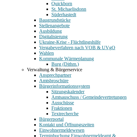
Quickborn
St. Michaelisdonn
Süderhastedt
Baugrundstücke
Stellenangebote
Ausbildung
Digitalisierung
Ukraine-Krise - Flüchtlingshilfe
Vergabeverfahren nach VOB & UVgO
Wahlen
Kommunale Wärmeplanung
Burg (Dithm.)
Verwaltung & Bürgerservice
Ansprechpartner
Amtsbroschüre
Bürgerinformationssystem
Sitzungskalender
Amtsauschuss / Gemeindevertretungen
Ausschüsse
Fraktionen
Textrecherche
Bürgerportal
Kontakt und Öffnungszeiten
Einwohnermeldewesen
Terminbuchung Einwohnermeldeamt &