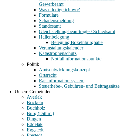
Gewerbeamt
Was erledige ich wo?
Formulare
Schadensmeldung
Standesamt
Gleichstellungsbeauftragte / Schiedsamt
Hallenbelegung
Belegung Bökelnburghalle
Veranstaltungskalender
Katastrophenschutz
Notfallinformationspunkte
Politik
Amtsentwicklungskonzept
Ortsrecht
Ratsinformationssystem
Steuerhebe-, Gebühren- und Beitragssätze
Unsere Gemeinden
Averlak
Brickeln
Buchholz
Burg (Dithm.)
Dingen
Eddelak
Eggstedt
Frestedt