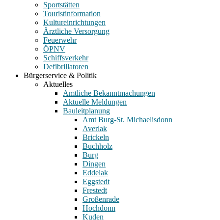
Sportstätten
Touristinformation
Kultureinrichtungen
Ärztliche Versorgung
Feuerwehr
ÖPNV
Schiffsverkehr
Defibrillatoren
Bürgerservice & Politik
Aktuelles
Amtliche Bekanntmachungen
Aktuelle Meldungen
Bauleitplanung
Amt Burg-St. Michaelisdonn
Averlak
Brickeln
Buchholz
Burg
Dingen
Eddelak
Eggstedt
Frestedt
Großenrade
Hochdonn
Kuden