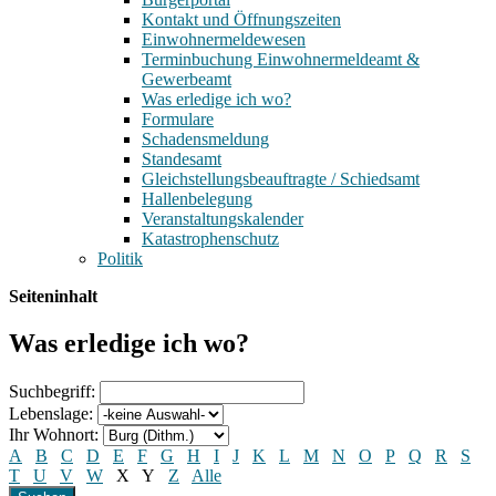
Kontakt und Öffnungszeiten
Einwohnermeldewesen
Terminbuchung Einwohnermeldeamt &
Gewerbeamt
Was erledige ich wo?
Formulare
Schadensmeldung
Standesamt
Gleichstellungsbeauftragte / Schiedsamt
Hallenbelegung
Veranstaltungskalender
Katastrophenschutz
Politik
Seiteninhalt
Was erledige ich wo?
Suchbegriff:
Lebenslage:
Ihr Wohnort:
A
B
C
D
E
F
G
H
I
J
K
L
M
N
O
P
Q
R
S
T
U
V
W
X
Y
Z
Alle