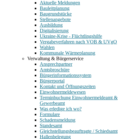
Aktuelle Meldungen
Bauleitplanung
Baugrundstücke
Stellenangebote
Ausbildung
Digitalisierung
Ukraine-Krise - Flüchtlingshilfe
Vergabeverfahren nach VOB & UVgO
Wahlen
Kommunale Wärmeplanung
Verwaltung & Bürgerservice
Ansprechpartner
Amtsbroschüre
Bürgerinformationssystem
Bürgerportal
Kontakt und Öffnungszeiten
Einwohnermeldewesen
Terminbuchung Einwohnermeldeamt &
Gewerbeamt
Was erledige ich wo?
Formulare
Schadensmeldung
Standesamt
Gleichstellungsbeauftragte / Schiedsamt
Hallenbelegung