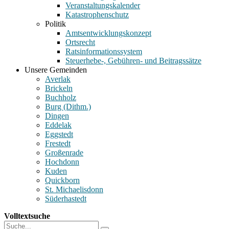
Veranstaltungskalender
Katastrophenschutz
Politik
Amtsentwicklungskonzept
Ortsrecht
Ratsinformationssystem
Steuerhebe-, Gebühren- und Beitragssätze
Unsere Gemeinden
Averlak
Brickeln
Buchholz
Burg (Dithm.)
Dingen
Eddelak
Eggstedt
Frestedt
Großenrade
Hochdonn
Kuden
Quickborn
St. Michaelisdonn
Süderhastedt
Volltextsuche