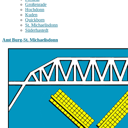
Großenrade
Hochdonn
Kuden
Quickborn
St. Michaelisdonn
Süderhastedt
Amt Burg-St. Michaelisdonn