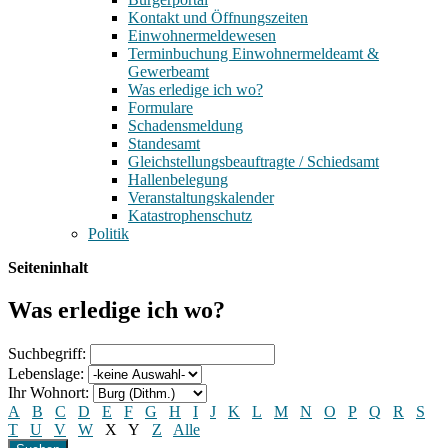
Kontakt und Öffnungszeiten
Einwohnermeldewesen
Terminbuchung Einwohnermeldeamt &
Gewerbeamt
Was erledige ich wo?
Formulare
Schadensmeldung
Standesamt
Gleichstellungsbeauftragte / Schiedsamt
Hallenbelegung
Veranstaltungskalender
Katastrophenschutz
Politik
Seiteninhalt
Was erledige ich wo?
Suchbegriff:
Lebenslage:
Ihr Wohnort:
A
B
C
D
E
F
G
H
I
J
K
L
M
N
O
P
Q
R
S
T
U
V
W
X
Y
Z
Alle