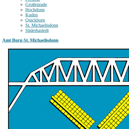
Großenrade
Hochdonn
Kuden
Quickborn
St. Michaelisdonn
Süderhastedt
Amt Burg-St. Michaelisdonn