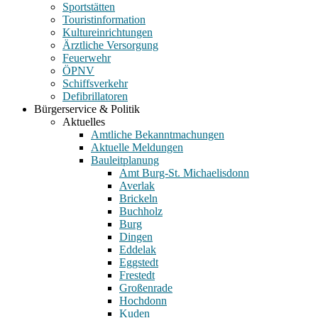
Sportstätten
Touristinformation
Kultureinrichtungen
Ärztliche Versorgung
Feuerwehr
ÖPNV
Schiffsverkehr
Defibrillatoren
Bürgerservice & Politik
Aktuelles
Amtliche Bekanntmachungen
Aktuelle Meldungen
Bauleitplanung
Amt Burg-St. Michaelisdonn
Averlak
Brickeln
Buchholz
Burg
Dingen
Eddelak
Eggstedt
Frestedt
Großenrade
Hochdonn
Kuden