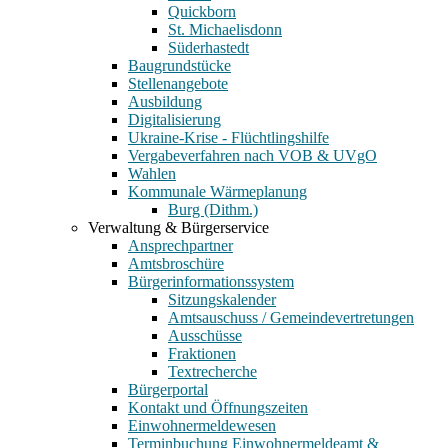
Quickborn
St. Michaelisdonn
Süderhastedt
Baugrundstücke
Stellenangebote
Ausbildung
Digitalisierung
Ukraine-Krise - Flüchtlingshilfe
Vergabeverfahren nach VOB & UVgO
Wahlen
Kommunale Wärmeplanung
Burg (Dithm.)
Verwaltung & Bürgerservice
Ansprechpartner
Amtsbroschüre
Bürgerinformationssystem
Sitzungskalender
Amtsauschuss / Gemeindevertretungen
Ausschüsse
Fraktionen
Textrecherche
Bürgerportal
Kontakt und Öffnungszeiten
Einwohnermeldewesen
Terminbuchung Einwohnermeldeamt &