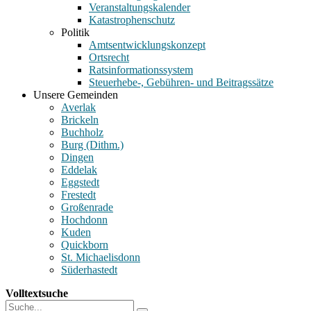
Veranstaltungskalender
Katastrophenschutz
Politik
Amtsentwicklungskonzept
Ortsrecht
Ratsinformationssystem
Steuerhebe-, Gebühren- und Beitragssätze
Unsere Gemeinden
Averlak
Brickeln
Buchholz
Burg (Dithm.)
Dingen
Eddelak
Eggstedt
Frestedt
Großenrade
Hochdonn
Kuden
Quickborn
St. Michaelisdonn
Süderhastedt
Volltextsuche