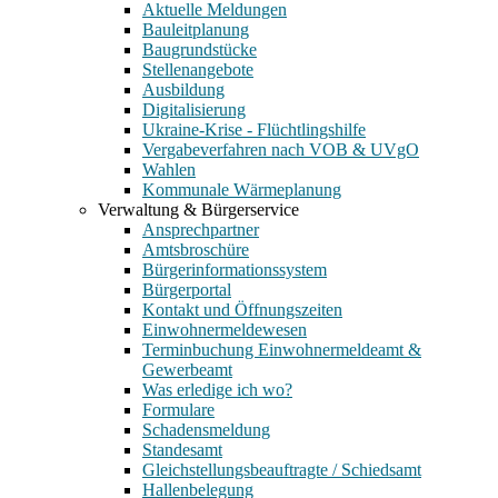
Aktuelle Meldungen
Bauleitplanung
Baugrundstücke
Stellenangebote
Ausbildung
Digitalisierung
Ukraine-Krise - Flüchtlingshilfe
Vergabeverfahren nach VOB & UVgO
Wahlen
Kommunale Wärmeplanung
Verwaltung & Bürgerservice
Ansprechpartner
Amtsbroschüre
Bürgerinformationssystem
Bürgerportal
Kontakt und Öffnungszeiten
Einwohnermeldewesen
Terminbuchung Einwohnermeldeamt &
Gewerbeamt
Was erledige ich wo?
Formulare
Schadensmeldung
Standesamt
Gleichstellungsbeauftragte / Schiedsamt
Hallenbelegung