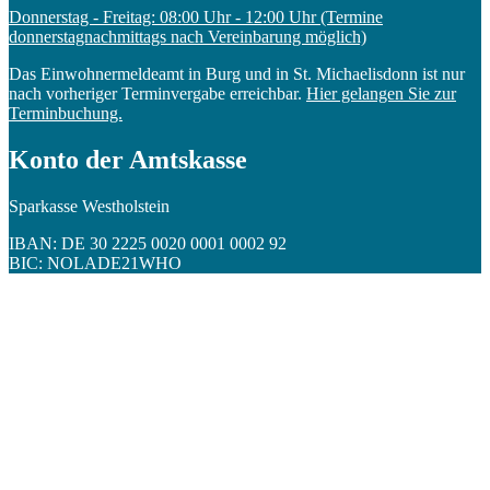
Donnerstag - Freitag: 08:00 Uhr - 12:00 Uhr (Termine
donnerstagnachmittags nach Vereinbarung möglich)
Das Einwohnermeldeamt in Burg und in St. Michaelisdonn ist nur
nach vorheriger Terminvergabe erreichbar.
Hier gelangen Sie zur
Terminbuchung.
Konto der Amtskasse
Sparkasse Westholstein
IBAN: DE 30 2225 0020 0001 0002 92
BIC: NOLADE21WHO