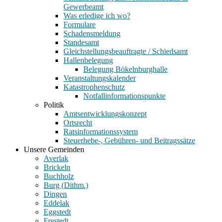
Gewerbeamt
Was erledige ich wo?
Formulare
Schadensmeldung
Standesamt
Gleichstellungsbeauftragte / Schiedsamt
Hallenbelegung
Belegung Bökelnburghalle
Veranstaltungskalender
Katastrophenschutz
Notfallinformationspunkte
Politik
Amtsentwicklungskonzept
Ortsrecht
Ratsinformationssystem
Steuerhebe-, Gebühren- und Beitragssätze
Unsere Gemeinden
Averlak
Brickeln
Buchholz
Burg (Dithm.)
Dingen
Eddelak
Eggstedt
Frestedt