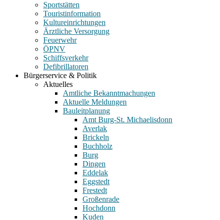
Sportstätten
Touristinformation
Kultureinrichtungen
Ärztliche Versorgung
Feuerwehr
ÖPNV
Schiffsverkehr
Defibrillatoren
Bürgerservice & Politik
Aktuelles
Amtliche Bekanntmachungen
Aktuelle Meldungen
Bauleitplanung
Amt Burg-St. Michaelisdonn
Averlak
Brickeln
Buchholz
Burg
Dingen
Eddelak
Eggstedt
Frestedt
Großenrade
Hochdonn
Kuden