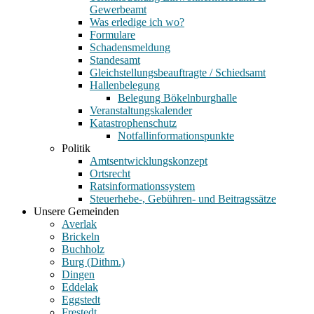
Gewerbeamt
Was erledige ich wo?
Formulare
Schadensmeldung
Standesamt
Gleichstellungsbeauftragte / Schiedsamt
Hallenbelegung
Belegung Bökelnburghalle
Veranstaltungskalender
Katastrophenschutz
Notfallinformationspunkte
Politik
Amtsentwicklungskonzept
Ortsrecht
Ratsinformationssystem
Steuerhebe-, Gebühren- und Beitragssätze
Unsere Gemeinden
Averlak
Brickeln
Buchholz
Burg (Dithm.)
Dingen
Eddelak
Eggstedt
Frestedt