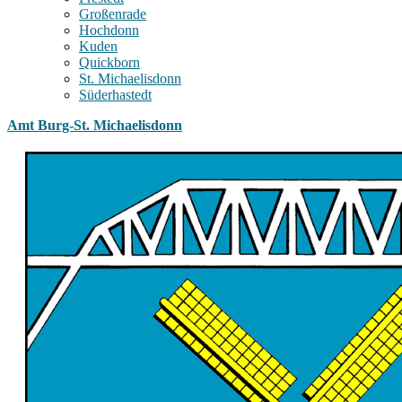
Großenrade
Hochdonn
Kuden
Quickborn
St. Michaelisdonn
Süderhastedt
Amt Burg-St. Michaelisdonn