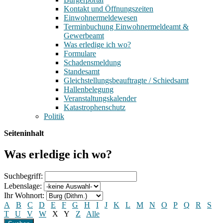
Kontakt und Öffnungszeiten
Einwohnermeldewesen
Terminbuchung Einwohnermeldeamt &
Gewerbeamt
Was erledige ich wo?
Formulare
Schadensmeldung
Standesamt
Gleichstellungsbeauftragte / Schiedsamt
Hallenbelegung
Veranstaltungskalender
Katastrophenschutz
Politik
Seiteninhalt
Was erledige ich wo?
Suchbegriff:
Lebenslage:
Ihr Wohnort:
A
B
C
D
E
F
G
H
I
J
K
L
M
N
O
P
Q
R
S
T
U
V
W
X
Y
Z
Alle