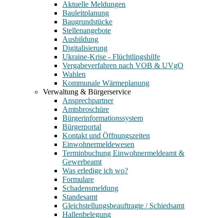
Aktuelle Meldungen
Bauleitplanung
Baugrundstücke
Stellenangebote
Ausbildung
Digitalisierung
Ukraine-Krise - Flüchtlingshilfe
Vergabeverfahren nach VOB & UVgO
Wahlen
Kommunale Wärmeplanung
Verwaltung & Bürgerservice
Ansprechpartner
Amtsbroschüre
Bürgerinformationssystem
Bürgerportal
Kontakt und Öffnungszeiten
Einwohnermeldewesen
Terminbuchung Einwohnermeldeamt &
Gewerbeamt
Was erledige ich wo?
Formulare
Schadensmeldung
Standesamt
Gleichstellungsbeauftragte / Schiedsamt
Hallenbelegung