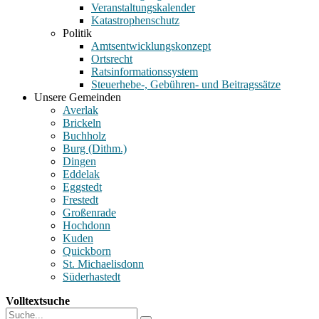
Veranstaltungskalender
Katastrophenschutz
Politik
Amtsentwicklungskonzept
Ortsrecht
Ratsinformationssystem
Steuerhebe-, Gebühren- und Beitragssätze
Unsere Gemeinden
Averlak
Brickeln
Buchholz
Burg (Dithm.)
Dingen
Eddelak
Eggstedt
Frestedt
Großenrade
Hochdonn
Kuden
Quickborn
St. Michaelisdonn
Süderhastedt
Volltextsuche