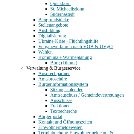
Quickborn
St. Michaelisdonn
Süderhastedt
Baugrundstücke
Stellenangebote
Ausbildung
Digitalisierung
Ukraine-Krise - Flüchtlingshilfe
Vergabeverfahren nach VOB & UVgO
Wahlen
Kommunale Wärmeplanung
Burg (Dithm.)
Verwaltung & Bürgerservice
Ansprechpartner
Amtsbroschüre
Bürgerinformationssystem
Sitzungskalender
Amtsauschuss / Gemeindevertretungen
Ausschüsse
Fraktionen
Textrecherche
Bürgerportal
Kontakt und Öffnungszeiten
Einwohnermeldewesen
Terminbuchung Einwohnermeldeamt &