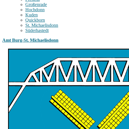
Großenrade
Hochdonn
Kuden
Quickborn
St. Michaelisdonn
Süderhastedt
Amt Burg-St. Michaelisdonn