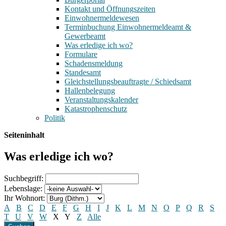
Kontakt und Öffnungszeiten
Einwohnermeldewesen
Terminbuchung Einwohnermeldeamt &
Gewerbeamt
Was erledige ich wo?
Formulare
Schadensmeldung
Standesamt
Gleichstellungsbeauftragte / Schiedsamt
Hallenbelegung
Veranstaltungskalender
Katastrophenschutz
Politik
Seiteninhalt
Was erledige ich wo?
Suchbegriff:
Lebenslage:
Ihr Wohnort:
A
B
C
D
E
F
G
H
I
J
K
L
M
N
O
P
Q
R
S
T
U
V
W
X
Y
Z
Alle