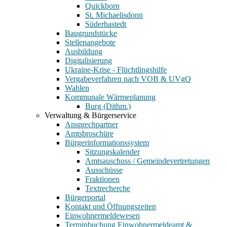
Quickborn
St. Michaelisdonn
Süderhastedt
Baugrundstücke
Stellenangebote
Ausbildung
Digitalisierung
Ukraine-Krise - Flüchtlingshilfe
Vergabeverfahren nach VOB & UVgO
Wahlen
Kommunale Wärmeplanung
Burg (Dithm.)
Verwaltung & Bürgerservice
Ansprechpartner
Amtsbroschüre
Bürgerinformationssystem
Sitzungskalender
Amtsauschuss / Gemeindevertretungen
Ausschüsse
Fraktionen
Textrecherche
Bürgerportal
Kontakt und Öffnungszeiten
Einwohnermeldewesen
Terminbuchung Einwohnermeldeamt &