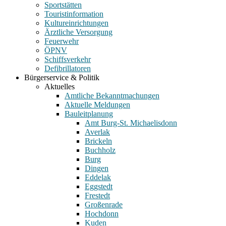
Sportstätten
Touristinformation
Kultureinrichtungen
Ärztliche Versorgung
Feuerwehr
ÖPNV
Schiffsverkehr
Defibrillatoren
Bürgerservice & Politik
Aktuelles
Amtliche Bekanntmachungen
Aktuelle Meldungen
Bauleitplanung
Amt Burg-St. Michaelisdonn
Averlak
Brickeln
Buchholz
Burg
Dingen
Eddelak
Eggstedt
Frestedt
Großenrade
Hochdonn
Kuden