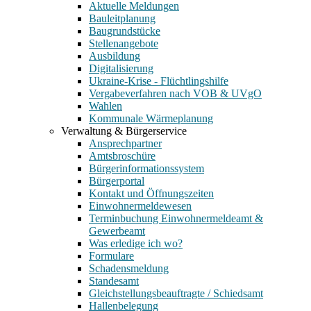
Aktuelle Meldungen
Bauleitplanung
Baugrundstücke
Stellenangebote
Ausbildung
Digitalisierung
Ukraine-Krise - Flüchtlingshilfe
Vergabeverfahren nach VOB & UVgO
Wahlen
Kommunale Wärmeplanung
Verwaltung & Bürgerservice
Ansprechpartner
Amtsbroschüre
Bürgerinformationssystem
Bürgerportal
Kontakt und Öffnungszeiten
Einwohnermeldewesen
Terminbuchung Einwohnermeldeamt &
Gewerbeamt
Was erledige ich wo?
Formulare
Schadensmeldung
Standesamt
Gleichstellungsbeauftragte / Schiedsamt
Hallenbelegung