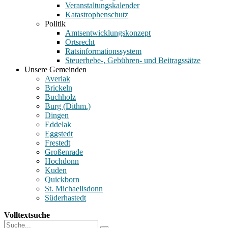
Veranstaltungskalender
Katastrophenschutz
Politik
Amtsentwicklungskonzept
Ortsrecht
Ratsinformationssystem
Steuerhebe-, Gebühren- und Beitragssätze
Unsere Gemeinden
Averlak
Brickeln
Buchholz
Burg (Dithm.)
Dingen
Eddelak
Eggstedt
Frestedt
Großenrade
Hochdonn
Kuden
Quickborn
St. Michaelisdonn
Süderhastedt
Volltextsuche