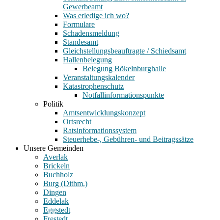
Gewerbeamt
Was erledige ich wo?
Formulare
Schadensmeldung
Standesamt
Gleichstellungsbeauftragte / Schiedsamt
Hallenbelegung
Belegung Bökelnburghalle
Veranstaltungskalender
Katastrophenschutz
Notfallinformationspunkte
Politik
Amtsentwicklungskonzept
Ortsrecht
Ratsinformationssystem
Steuerhebe-, Gebühren- und Beitragssätze
Unsere Gemeinden
Averlak
Brickeln
Buchholz
Burg (Dithm.)
Dingen
Eddelak
Eggstedt
Frestedt