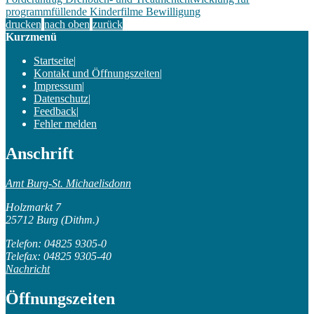
programmfüllende Kinderfilme Bewilligung
drucken
nach oben
zurück
Kurzmenü
Startseite
|
Kontakt und Öffnungszeiten
|
Impressum
|
Datenschutz
|
Feedback
|
Fehler melden
Anschrift
Amt Burg-St. Michaelisdonn
Holzmarkt 7
25712 Burg (Dithm.)
Telefon: 04825 9305-0
Telefax: 04825 9305-40
Nachricht
Öffnungszeiten