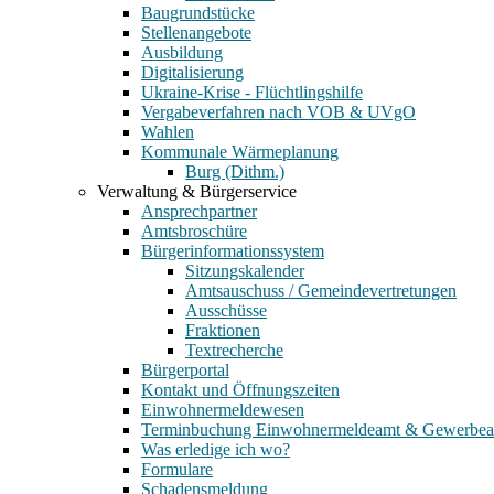
Baugrundstücke
Stellenangebote
Ausbildung
Digitalisierung
Ukraine-Krise - Flüchtlingshilfe
Vergabeverfahren nach VOB & UVgO
Wahlen
Kommunale Wärmeplanung
Burg (Dithm.)
Verwaltung & Bürgerservice
Ansprechpartner
Amtsbroschüre
Bürgerinformationssystem
Sitzungskalender
Amtsauschuss / Gemeindevertretungen
Ausschüsse
Fraktionen
Textrecherche
Bürgerportal
Kontakt und Öffnungszeiten
Einwohnermeldewesen
Terminbuchung Einwohnermeldeamt & Gewerbe
Was erledige ich wo?
Formulare
Schadensmeldung