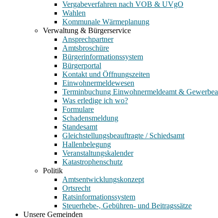
Vergabeverfahren nach VOB & UVgO
Wahlen
Kommunale Wärmeplanung
Verwaltung & Bürgerservice
Ansprechpartner
Amtsbroschüre
Bürgerinformationssystem
Bürgerportal
Kontakt und Öffnungszeiten
Einwohnermeldewesen
Terminbuchung Einwohnermeldeamt & Gewerbe
Was erledige ich wo?
Formulare
Schadensmeldung
Standesamt
Gleichstellungsbeauftragte / Schiedsamt
Hallenbelegung
Veranstaltungskalender
Katastrophenschutz
Politik
Amtsentwicklungskonzept
Ortsrecht
Ratsinformationssystem
Steuerhebe-, Gebühren- und Beitragssätze
Unsere Gemeinden