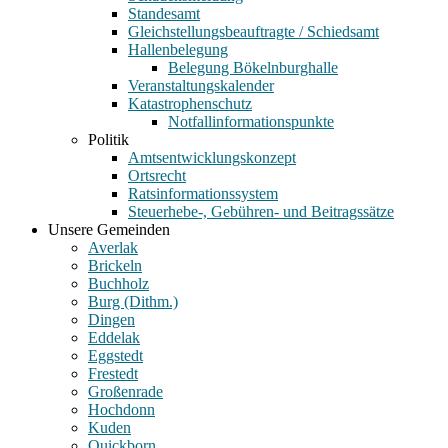
Standesamt
Gleichstellungsbeauftragte / Schiedsamt
Hallenbelegung
Belegung Bökelnburghalle
Veranstaltungskalender
Katastrophenschutz
Notfallinformationspunkte
Politik
Amtsentwicklungskonzept
Ortsrecht
Ratsinformationssystem
Steuerhebe-, Gebühren- und Beitragssätze
Unsere Gemeinden
Averlak
Brickeln
Buchholz
Burg (Dithm.)
Dingen
Eddelak
Eggstedt
Frestedt
Großenrade
Hochdonn
Kuden
Quickborn