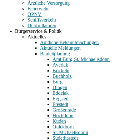
Ärztliche Versorgung
Feuerwehr
ÖPNV
Schiffsverkehr
Defibrillatoren
Bürgerservice & Politik
Aktuelles
Amtliche Bekanntmachungen
Aktuelle Meldungen
Bauleitplanung
Amt Burg-St. Michaelisdonn
Averlak
Brickeln
Buchholz
Burg
Dingen
Eddelak
Eggstedt
Frestedt
Großenrade
Hochdonn
Kuden
Quickborn
St. Michaelisdonn
Süderhastedt