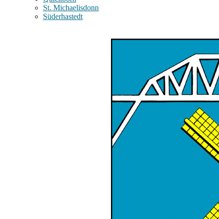
St. Michaelisdonn
Süderhastedt