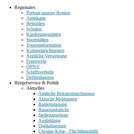
Regionales
Portrait unserer Region
Amtskarte
Behörden
Schulen
Kindertagesstätten
Sportstätten
Touristinformation
Kultureinrichtungen
Ärztliche Versorgung
Feuerwehr
ÖPNV
Schiffsverkehr
Defibrillatoren
Bürgerservice & Politik
Aktuelles
Amtliche Bekanntmachungen
Aktuelle Meldungen
Bauleitplanung
Baugrundstücke
Stellenangebote
Ausbildung
Digitalisierung
Ukraine-Krise - Flüchtlingshilfe