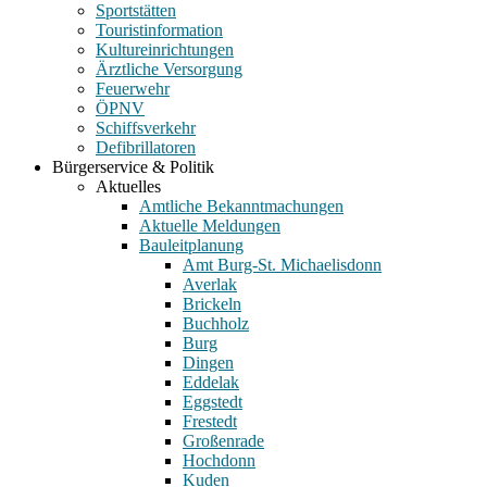
Sportstätten
Touristinformation
Kultureinrichtungen
Ärztliche Versorgung
Feuerwehr
ÖPNV
Schiffsverkehr
Defibrillatoren
Bürgerservice & Politik
Aktuelles
Amtliche Bekanntmachungen
Aktuelle Meldungen
Bauleitplanung
Amt Burg-St. Michaelisdonn
Averlak
Brickeln
Buchholz
Burg
Dingen
Eddelak
Eggstedt
Frestedt
Großenrade
Hochdonn
Kuden