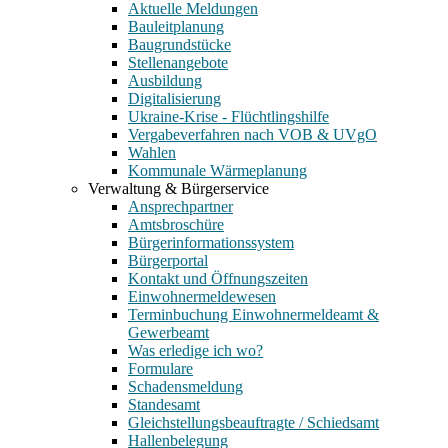
Aktuelle Meldungen
Bauleitplanung
Baugrundstücke
Stellenangebote
Ausbildung
Digitalisierung
Ukraine-Krise - Flüchtlingshilfe
Vergabeverfahren nach VOB & UVgO
Wahlen
Kommunale Wärmeplanung
Verwaltung & Bürgerservice
Ansprechpartner
Amtsbroschüre
Bürgerinformationssystem
Bürgerportal
Kontakt und Öffnungszeiten
Einwohnermeldewesen
Terminbuchung Einwohnermeldeamt &
Gewerbeamt
Was erledige ich wo?
Formulare
Schadensmeldung
Standesamt
Gleichstellungsbeauftragte / Schiedsamt
Hallenbelegung