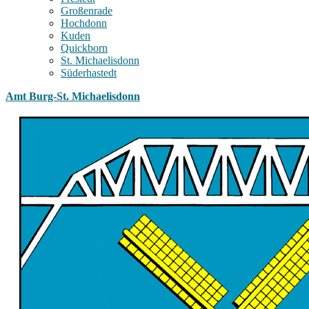
Großenrade
Hochdonn
Kuden
Quickborn
St. Michaelisdonn
Süderhastedt
Amt Burg-St. Michaelisdonn