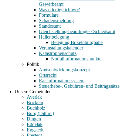
Gewerbeamt
Was erledige ich wo?
Formulare
Schadensmeldung
Standesamt
Gleichstellungsbeauftragte / Schiedsamt
Hallenbelegung
Belegung Bökelnburghalle
Veranstaltungskalender
Katastrophenschutz
Notfallinformationspunkte
Politik
Amtsentwicklungskonzept
Ortsrecht
Ratsinformationssystem
Steuerhebe-, Gebühren- und Beitragssätze
Unsere Gemeinden
Averlak
Brickeln
Buchholz
Burg (Dithm.)
Dingen
Eddelak
Eggstedt
Frestedt