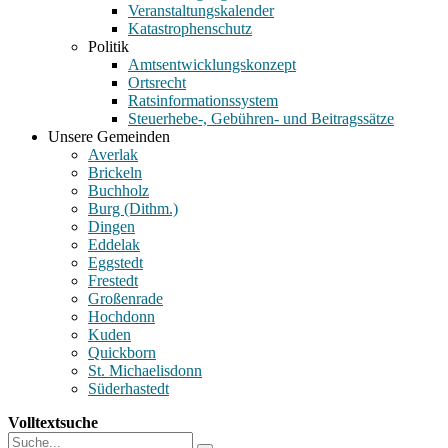
Veranstaltungskalender
Katastrophenschutz
Politik
Amtsentwicklungskonzept
Ortsrecht
Ratsinformationssystem
Steuerhebe-, Gebühren- und Beitragssätze
Unsere Gemeinden
Averlak
Brickeln
Buchholz
Burg (Dithm.)
Dingen
Eddelak
Eggstedt
Frestedt
Großenrade
Hochdonn
Kuden
Quickborn
St. Michaelisdonn
Süderhastedt
Volltextsuche