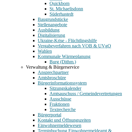
Quickborn
St. Michaelisdonn
Süderhastedt
Baugrundstücke
Stellenangebote
Ausbildung
Digitalisierung
Ukraine-Krise - Flüchtlingshilfe
Vergabeverfahren nach VOB & UVgO
Wahlen
Kommunale Wärmeplanung
Burg (Dithm.)
Verwaltung & Bürgerservice
Ansprechpartner
Amtsbroschüre
Bürgerinformationssystem
Sitzungskalender
Amtsauschuss / Gemeindevertretungen
Ausschüsse
Fraktionen
Textrecherche
Bürgerportal
Kontakt und Öffnungszeiten
Einwohnermeldewesen
Terminbuchung Einwohnermeldeamt &