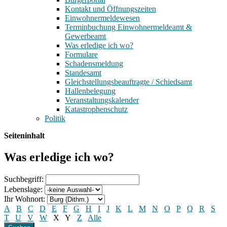
Kontakt und Öffnungszeiten
Einwohnermeldewesen
Terminbuchung Einwohnermeldeamt &
Gewerbeamt
Was erledige ich wo?
Formulare
Schadensmeldung
Standesamt
Gleichstellungsbeauftragte / Schiedsamt
Hallenbelegung
Veranstaltungskalender
Katastrophenschutz
Politik
Seiteninhalt
Was erledige ich wo?
Suchbegriff:
Lebenslage:
Ihr Wohnort:
A
B
C
D
E
F
G
H
I
J
K
L
M
N
O
P
Q
R
S
T
U
V
W
X
Y
Z
Alle