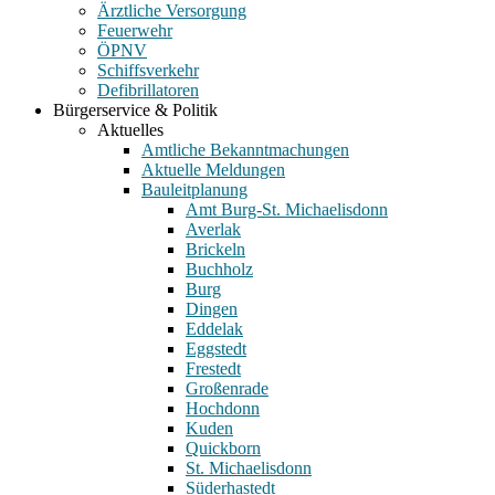
Ärztliche Versorgung
Feuerwehr
ÖPNV
Schiffsverkehr
Defibrillatoren
Bürgerservice & Politik
Aktuelles
Amtliche Bekanntmachungen
Aktuelle Meldungen
Bauleitplanung
Amt Burg-St. Michaelisdonn
Averlak
Brickeln
Buchholz
Burg
Dingen
Eddelak
Eggstedt
Frestedt
Großenrade
Hochdonn
Kuden
Quickborn
St. Michaelisdonn
Süderhastedt