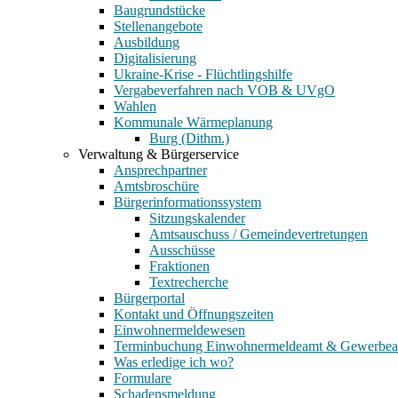
Baugrundstücke
Stellenangebote
Ausbildung
Digitalisierung
Ukraine-Krise - Flüchtlingshilfe
Vergabeverfahren nach VOB & UVgO
Wahlen
Kommunale Wärmeplanung
Burg (Dithm.)
Verwaltung & Bürgerservice
Ansprechpartner
Amtsbroschüre
Bürgerinformationssystem
Sitzungskalender
Amtsauschuss / Gemeindevertretungen
Ausschüsse
Fraktionen
Textrecherche
Bürgerportal
Kontakt und Öffnungszeiten
Einwohnermeldewesen
Terminbuchung Einwohnermeldeamt & Gewerbe
Was erledige ich wo?
Formulare
Schadensmeldung