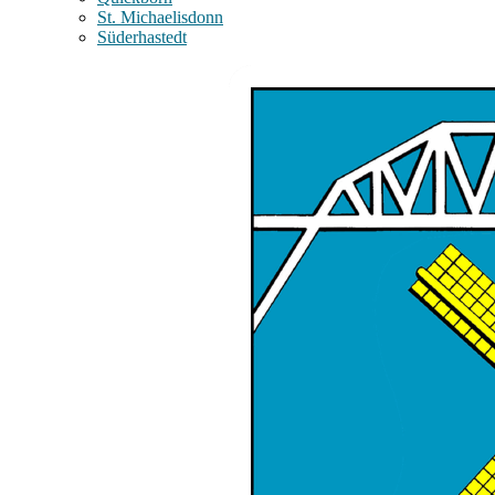
St. Michaelisdonn
Süderhastedt