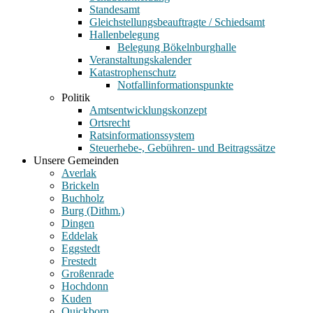
Standesamt
Gleichstellungsbeauftragte / Schiedsamt
Hallenbelegung
Belegung Bökelnburghalle
Veranstaltungskalender
Katastrophenschutz
Notfallinformationspunkte
Politik
Amtsentwicklungskonzept
Ortsrecht
Ratsinformationssystem
Steuerhebe-, Gebühren- und Beitragssätze
Unsere Gemeinden
Averlak
Brickeln
Buchholz
Burg (Dithm.)
Dingen
Eddelak
Eggstedt
Frestedt
Großenrade
Hochdonn
Kuden
Quickborn