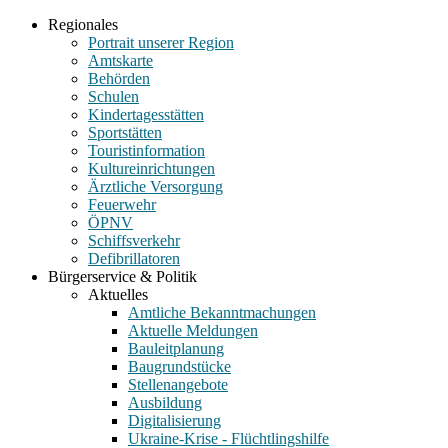
Regionales
Portrait unserer Region
Amtskarte
Behörden
Schulen
Kindertagesstätten
Sportstätten
Touristinformation
Kultureinrichtungen
Ärztliche Versorgung
Feuerwehr
ÖPNV
Schiffsverkehr
Defibrillatoren
Bürgerservice & Politik
Aktuelles
Amtliche Bekanntmachungen
Aktuelle Meldungen
Bauleitplanung
Baugrundstücke
Stellenangebote
Ausbildung
Digitalisierung
Ukraine-Krise - Flüchtlingshilfe