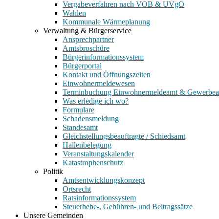
Vergabeverfahren nach VOB & UVgO
Wahlen
Kommunale Wärmeplanung
Verwaltung & Bürgerservice
Ansprechpartner
Amtsbroschüre
Bürgerinformationssystem
Bürgerportal
Kontakt und Öffnungszeiten
Einwohnermeldewesen
Terminbuchung Einwohnermeldeamt & Gewerbe
Was erledige ich wo?
Formulare
Schadensmeldung
Standesamt
Gleichstellungsbeauftragte / Schiedsamt
Hallenbelegung
Veranstaltungskalender
Katastrophenschutz
Politik
Amtsentwicklungskonzept
Ortsrecht
Ratsinformationssystem
Steuerhebe-, Gebühren- und Beitragssätze
Unsere Gemeinden