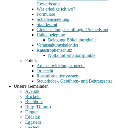
Gewerbeamt
Was erledige ich wo?
Formulare
Schadensmeldung
Standesamt
Gleichstellungsbeauftragte / Schiedsamt
Hallenbelegung
Belegung Bökelnburghalle
Veranstaltungskalender
Katastrophenschutz
Notfallinformationspunkte
Politik
Amtsentwicklungskonzept
Ortsrecht
Ratsinformationssystem
Steuerhebe-, Gebühren- und Beitragssätze
Unsere Gemeinden
Averlak
Brickeln
Buchholz
Burg (Dithm.)
Dingen
Eddelak
Eggstedt
Frestedt