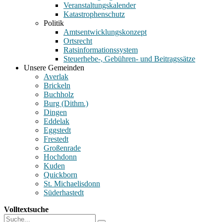
Veranstaltungskalender
Katastrophenschutz
Politik
Amtsentwicklungskonzept
Ortsrecht
Ratsinformationssystem
Steuerhebe-, Gebühren- und Beitragssätze
Unsere Gemeinden
Averlak
Brickeln
Buchholz
Burg (Dithm.)
Dingen
Eddelak
Eggstedt
Frestedt
Großenrade
Hochdonn
Kuden
Quickborn
St. Michaelisdonn
Süderhastedt
Volltextsuche