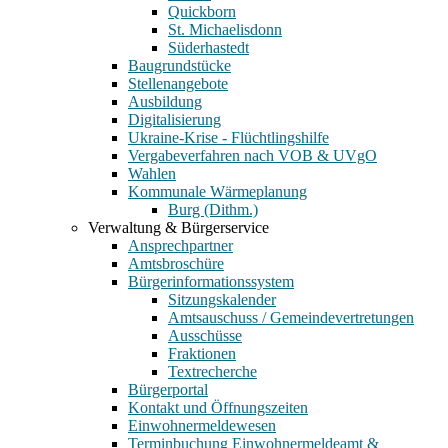
Quickborn
St. Michaelisdonn
Süderhastedt
Baugrundstücke
Stellenangebote
Ausbildung
Digitalisierung
Ukraine-Krise - Flüchtlingshilfe
Vergabeverfahren nach VOB & UVgO
Wahlen
Kommunale Wärmeplanung
Burg (Dithm.)
Verwaltung & Bürgerservice
Ansprechpartner
Amtsbroschüre
Bürgerinformationssystem
Sitzungskalender
Amtsauschuss / Gemeindevertretungen
Ausschüsse
Fraktionen
Textrecherche
Bürgerportal
Kontakt und Öffnungszeiten
Einwohnermeldewesen
Terminbuchung Einwohnermeldeamt &