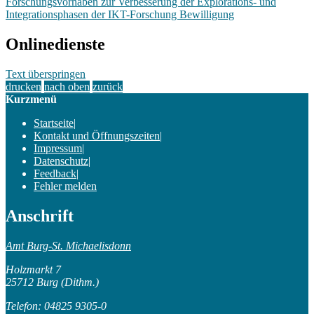
Forschungsvorhaben zur Verbesserung der Explorations- und
Integrationsphasen der IKT-Forschung Bewilligung
Onlinedienste
Text überspringen
drucken
nach oben
zurück
Kurzmenü
Startseite
|
Kontakt und Öffnungszeiten
|
Impressum
|
Datenschutz
|
Feedback
|
Fehler melden
Anschrift
Amt Burg-St. Michaelisdonn
Holzmarkt 7
25712 Burg (Dithm.)
Telefon: 04825 9305-0