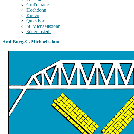
Großenrade
Hochdonn
Kuden
Quickborn
St. Michaelisdonn
Süderhastedt
Amt Burg-St. Michaelisdonn