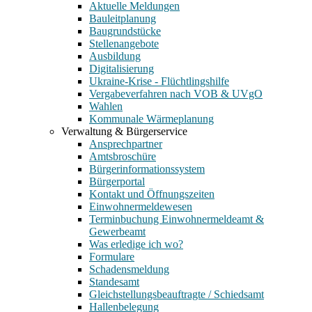
Aktuelle Meldungen
Bauleitplanung
Baugrundstücke
Stellenangebote
Ausbildung
Digitalisierung
Ukraine-Krise - Flüchtlingshilfe
Vergabeverfahren nach VOB & UVgO
Wahlen
Kommunale Wärmeplanung
Verwaltung & Bürgerservice
Ansprechpartner
Amtsbroschüre
Bürgerinformationssystem
Bürgerportal
Kontakt und Öffnungszeiten
Einwohnermeldewesen
Terminbuchung Einwohnermeldeamt &
Gewerbeamt
Was erledige ich wo?
Formulare
Schadensmeldung
Standesamt
Gleichstellungsbeauftragte / Schiedsamt
Hallenbelegung