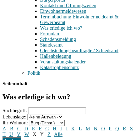
Kontakt und Öffnungszeiten
Einwohnermeldewesen
Terminbuchung Einwohnermeldeamt &
Gewerbeamt
Was erledige ich wo?
Formulare
Schadensmeldung
Standesamt
Gleichstellungsbeauftragte / Schiedsamt
Hallenbelegung
Veranstaltungskalender
Katastrophenschutz
Politik
Seiteninhalt
Was erledige ich wo?
Suchbegriff:
Lebenslage:
Ihr Wohnort:
A
B
C
D
E
F
G
H
I
J
K
L
M
N
O
P
Q
R
S
T
U
V
W
X
Y
Z
Alle