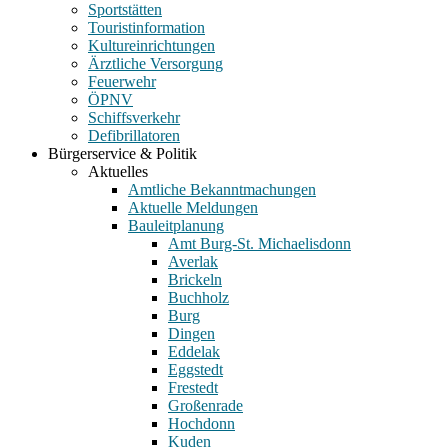
Sportstätten
Touristinformation
Kultureinrichtungen
Ärztliche Versorgung
Feuerwehr
ÖPNV
Schiffsverkehr
Defibrillatoren
Bürgerservice & Politik
Aktuelles
Amtliche Bekanntmachungen
Aktuelle Meldungen
Bauleitplanung
Amt Burg-St. Michaelisdonn
Averlak
Brickeln
Buchholz
Burg
Dingen
Eddelak
Eggstedt
Frestedt
Großenrade
Hochdonn
Kuden