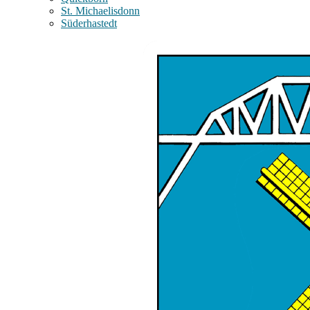
St. Michaelisdonn
Süderhastedt