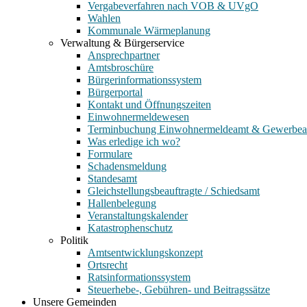
Vergabeverfahren nach VOB & UVgO
Wahlen
Kommunale Wärmeplanung
Verwaltung & Bürgerservice
Ansprechpartner
Amtsbroschüre
Bürgerinformationssystem
Bürgerportal
Kontakt und Öffnungszeiten
Einwohnermeldewesen
Terminbuchung Einwohnermeldeamt & Gewerbe
Was erledige ich wo?
Formulare
Schadensmeldung
Standesamt
Gleichstellungsbeauftragte / Schiedsamt
Hallenbelegung
Veranstaltungskalender
Katastrophenschutz
Politik
Amtsentwicklungskonzept
Ortsrecht
Ratsinformationssystem
Steuerhebe-, Gebühren- und Beitragssätze
Unsere Gemeinden