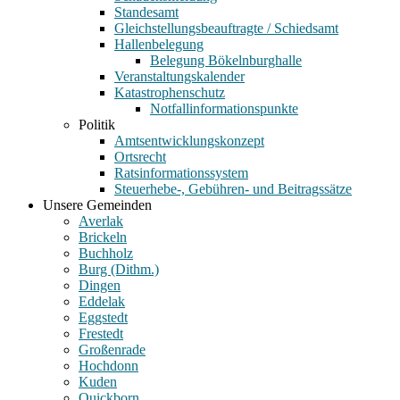
Standesamt
Gleichstellungsbeauftragte / Schiedsamt
Hallenbelegung
Belegung Bökelnburghalle
Veranstaltungskalender
Katastrophenschutz
Notfallinformationspunkte
Politik
Amtsentwicklungskonzept
Ortsrecht
Ratsinformationssystem
Steuerhebe-, Gebühren- und Beitragssätze
Unsere Gemeinden
Averlak
Brickeln
Buchholz
Burg (Dithm.)
Dingen
Eddelak
Eggstedt
Frestedt
Großenrade
Hochdonn
Kuden
Quickborn