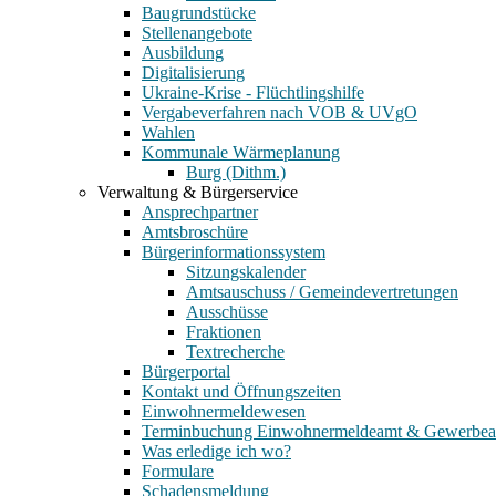
Baugrundstücke
Stellenangebote
Ausbildung
Digitalisierung
Ukraine-Krise - Flüchtlingshilfe
Vergabeverfahren nach VOB & UVgO
Wahlen
Kommunale Wärmeplanung
Burg (Dithm.)
Verwaltung & Bürgerservice
Ansprechpartner
Amtsbroschüre
Bürgerinformationssystem
Sitzungskalender
Amtsauschuss / Gemeindevertretungen
Ausschüsse
Fraktionen
Textrecherche
Bürgerportal
Kontakt und Öffnungszeiten
Einwohnermeldewesen
Terminbuchung Einwohnermeldeamt & Gewerbe
Was erledige ich wo?
Formulare
Schadensmeldung