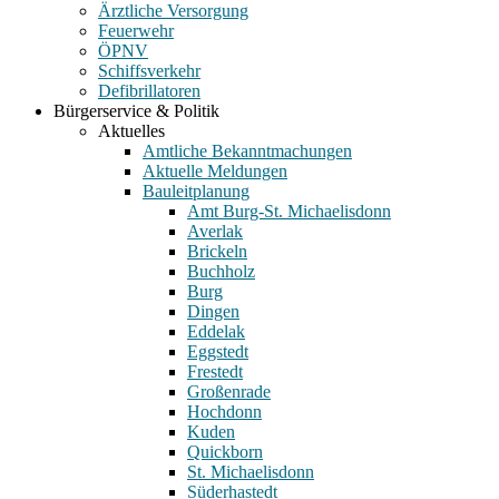
Ärztliche Versorgung
Feuerwehr
ÖPNV
Schiffsverkehr
Defibrillatoren
Bürgerservice & Politik
Aktuelles
Amtliche Bekanntmachungen
Aktuelle Meldungen
Bauleitplanung
Amt Burg-St. Michaelisdonn
Averlak
Brickeln
Buchholz
Burg
Dingen
Eddelak
Eggstedt
Frestedt
Großenrade
Hochdonn
Kuden
Quickborn
St. Michaelisdonn
Süderhastedt