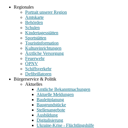
Regionales
Portrait unserer Region
Amtskarte
Behörden
Schulen
Kindertagesstätten
Sportstätten
Touristinformation
Kultureinrichtungen
Ärztliche Versorgung
Feuerwehr
ÖPNV
Schiffsverkehr
Defibrillatoren
Bürgerservice & Politik
Aktuelles
Amtliche Bekanntmachungen
Aktuelle Meldungen
Bauleitplanung
Baugrundstücke
Stellenangebote
Ausbildung
Digitalisierung
Ukraine-Krise - Flüchtlingshilfe