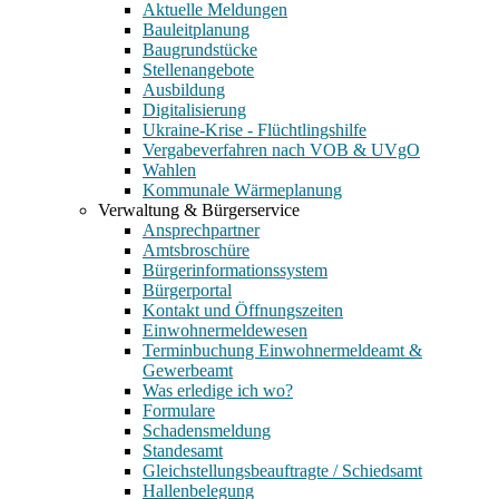
Aktuelle Meldungen
Bauleitplanung
Baugrundstücke
Stellenangebote
Ausbildung
Digitalisierung
Ukraine-Krise - Flüchtlingshilfe
Vergabeverfahren nach VOB & UVgO
Wahlen
Kommunale Wärmeplanung
Verwaltung & Bürgerservice
Ansprechpartner
Amtsbroschüre
Bürgerinformationssystem
Bürgerportal
Kontakt und Öffnungszeiten
Einwohnermeldewesen
Terminbuchung Einwohnermeldeamt &
Gewerbeamt
Was erledige ich wo?
Formulare
Schadensmeldung
Standesamt
Gleichstellungsbeauftragte / Schiedsamt
Hallenbelegung