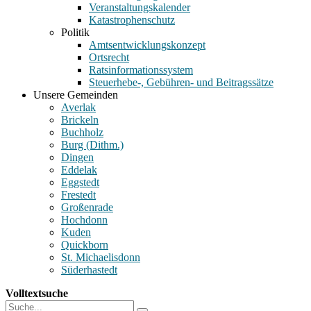
Veranstaltungskalender
Katastrophenschutz
Politik
Amtsentwicklungskonzept
Ortsrecht
Ratsinformationssystem
Steuerhebe-, Gebühren- und Beitragssätze
Unsere Gemeinden
Averlak
Brickeln
Buchholz
Burg (Dithm.)
Dingen
Eddelak
Eggstedt
Frestedt
Großenrade
Hochdonn
Kuden
Quickborn
St. Michaelisdonn
Süderhastedt
Volltextsuche