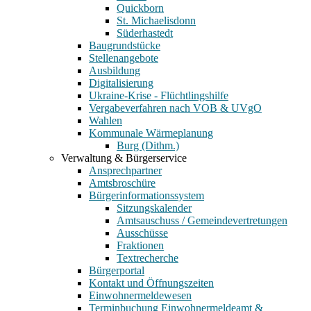
Quickborn
St. Michaelisdonn
Süderhastedt
Baugrundstücke
Stellenangebote
Ausbildung
Digitalisierung
Ukraine-Krise - Flüchtlingshilfe
Vergabeverfahren nach VOB & UVgO
Wahlen
Kommunale Wärmeplanung
Burg (Dithm.)
Verwaltung & Bürgerservice
Ansprechpartner
Amtsbroschüre
Bürgerinformationssystem
Sitzungskalender
Amtsauschuss / Gemeindevertretungen
Ausschüsse
Fraktionen
Textrecherche
Bürgerportal
Kontakt und Öffnungszeiten
Einwohnermeldewesen
Terminbuchung Einwohnermeldeamt &