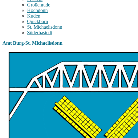
Großenrade
Hochdonn
Kuden
Quickborn
St. Michaelisdonn
Süderhastedt
Amt Burg-St. Michaelisdonn