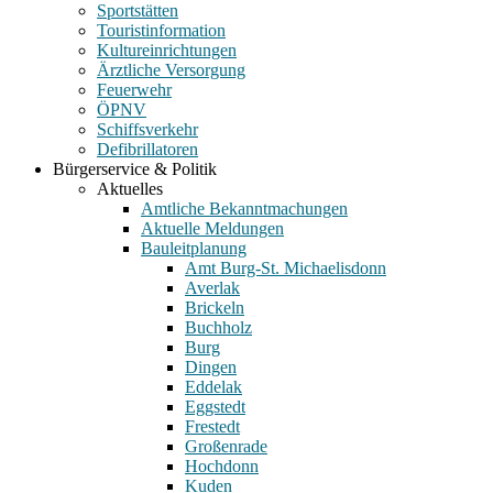
Sportstätten
Touristinformation
Kultureinrichtungen
Ärztliche Versorgung
Feuerwehr
ÖPNV
Schiffsverkehr
Defibrillatoren
Bürgerservice & Politik
Aktuelles
Amtliche Bekanntmachungen
Aktuelle Meldungen
Bauleitplanung
Amt Burg-St. Michaelisdonn
Averlak
Brickeln
Buchholz
Burg
Dingen
Eddelak
Eggstedt
Frestedt
Großenrade
Hochdonn
Kuden