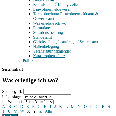
Kontakt und Öffnungszeiten
Einwohnermeldewesen
Terminbuchung Einwohnermeldeamt &
Gewerbeamt
Was erledige ich wo?
Formulare
Schadensmeldung
Standesamt
Gleichstellungsbeauftragte / Schiedsamt
Hallenbelegung
Veranstaltungskalender
Katastrophenschutz
Politik
Seiteninhalt
Was erledige ich wo?
Suchbegriff:
Lebenslage:
Ihr Wohnort:
A
B
C
D
E
F
G
H
I
J
K
L
M
N
O
P
Q
R
S
T
U
V
W
X
Y
Z
Alle