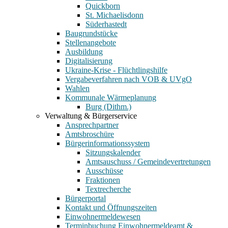
Quickborn
St. Michaelisdonn
Süderhastedt
Baugrundstücke
Stellenangebote
Ausbildung
Digitalisierung
Ukraine-Krise - Flüchtlingshilfe
Vergabeverfahren nach VOB & UVgO
Wahlen
Kommunale Wärmeplanung
Burg (Dithm.)
Verwaltung & Bürgerservice
Ansprechpartner
Amtsbroschüre
Bürgerinformationssystem
Sitzungskalender
Amtsauschuss / Gemeindevertretungen
Ausschüsse
Fraktionen
Textrecherche
Bürgerportal
Kontakt und Öffnungszeiten
Einwohnermeldewesen
Terminbuchung Einwohnermeldeamt &