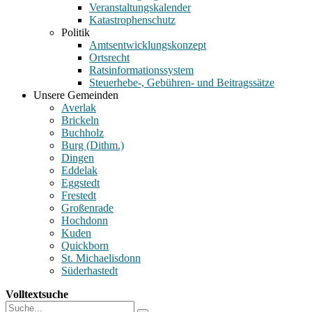
Veranstaltungskalender
Katastrophenschutz
Politik
Amtsentwicklungskonzept
Ortsrecht
Ratsinformationssystem
Steuerhebe-, Gebühren- und Beitragssätze
Unsere Gemeinden
Averlak
Brickeln
Buchholz
Burg (Dithm.)
Dingen
Eddelak
Eggstedt
Frestedt
Großenrade
Hochdonn
Kuden
Quickborn
St. Michaelisdonn
Süderhastedt
Volltextsuche