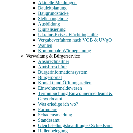
Aktuelle Meldungen
Bauleitplanung
Baugrundstücke
Stellenangebote
Ausbildung
Digitalisierung
Ukraine-Krise - Flüchtlingshilfe
Vergabeverfahren nach VOB & UVgO
Wahlen
Kommunale Wärmeplanung
Verwaltung & Bürgerservice
Ansprechpartner
Amtsbroschüre
Bürgerinformationssystem
Bürgerportal
Kontakt und Öffnungszeiten
Einwohnermeldewesen
Terminbuchung Einwohnermeldeamt &
Gewerbeamt
Was erledige ich wo?
Formulare
Schadensmeldung
Standesamt
Gleichstellungsbeauftragte / Schiedsamt
Hallenbelegung