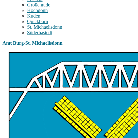
Großenrade
Hochdonn
Kuden
Quickborn
St. Michaelisdonn
Süderhastedt
Amt Burg-St. Michaelisdonn