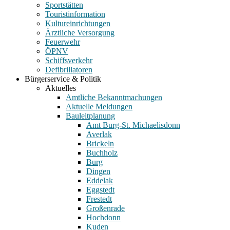
Sportstätten
Touristinformation
Kultureinrichtungen
Ärztliche Versorgung
Feuerwehr
ÖPNV
Schiffsverkehr
Defibrillatoren
Bürgerservice & Politik
Aktuelles
Amtliche Bekanntmachungen
Aktuelle Meldungen
Bauleitplanung
Amt Burg-St. Michaelisdonn
Averlak
Brickeln
Buchholz
Burg
Dingen
Eddelak
Eggstedt
Frestedt
Großenrade
Hochdonn
Kuden