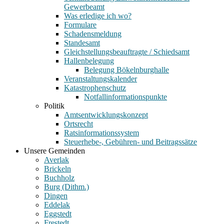
Gewerbeamt
Was erledige ich wo?
Formulare
Schadensmeldung
Standesamt
Gleichstellungsbeauftragte / Schiedsamt
Hallenbelegung
Belegung Bökelnburghalle
Veranstaltungskalender
Katastrophenschutz
Notfallinformationspunkte
Politik
Amtsentwicklungskonzept
Ortsrecht
Ratsinformationssystem
Steuerhebe-, Gebühren- und Beitragssätze
Unsere Gemeinden
Averlak
Brickeln
Buchholz
Burg (Dithm.)
Dingen
Eddelak
Eggstedt
Frestedt