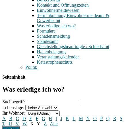
Kontakt und Öffnungszeiten
Einwohnermeldewesen
Terminbuchung Einwohnermeldeamt &
Gewerbeamt
Was erledige ich wo?
Formulare
Schadensmeldung
Standesamt
Gleichstellungsbeauftragte / Schiedsamt
Hallenbelegung
Veranstaltungskalender
Katastrophenschutz
Politik
Seiteninhalt
Was erledige ich wo?
Suchbegriff:
Lebenslage:
Ihr Wohnort:
A
B
C
D
E
F
G
H
I
J
K
L
M
N
O
P
Q
R
S
T
U
V
W
X
Y
Z
Alle