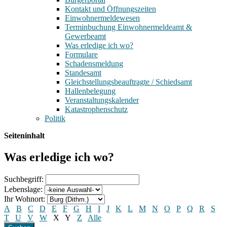
Kontakt und Öffnungszeiten
Einwohnermeldewesen
Terminbuchung Einwohnermeldeamt &
Gewerbeamt
Was erledige ich wo?
Formulare
Schadensmeldung
Standesamt
Gleichstellungsbeauftragte / Schiedsamt
Hallenbelegung
Veranstaltungskalender
Katastrophenschutz
Politik
Seiteninhalt
Was erledige ich wo?
Suchbegriff:
Lebenslage:
Ihr Wohnort:
A
B
C
D
E
F
G
H
I
J
K
L
M
N
O
P
Q
R
S
T
U
V
W
X
Y
Z
Alle