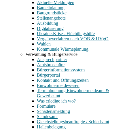
Aktuelle Meldungen
Bauleitplanung
Baugrundstücke
Stellenangebote
Ausbildung
Digitalisierung
Ukraine-Krise - Flüchtlingshilfe
Vergabeverfahren nach VOB & UVgO
Wahlen
Kommunale Wärmeplanung
Verwaltung & Bürgerservice
Ansprechpartner
Amtsbroschüre
Bürgerinformationssystem
Bürgerportal
Kontakt und Öffnungszeiten
Einwohnermeldewesen
Terminbuchung Einwohnermeldeamt &
Gewerbeamt
Was erledige ich wo?
Formulare
Schadensmeldung
Standesamt
Gleichstellungsbeauftragte / Schiedsamt
Hallenbelegung