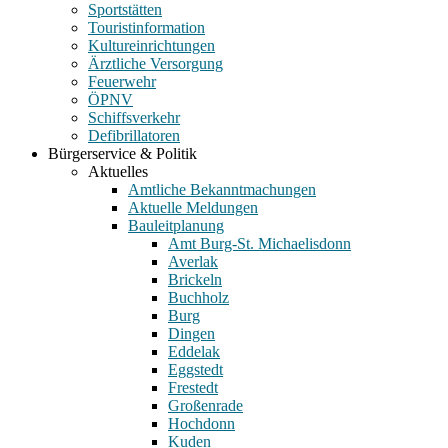
Sportstätten
Touristinformation
Kultureinrichtungen
Ärztliche Versorgung
Feuerwehr
ÖPNV
Schiffsverkehr
Defibrillatoren
Bürgerservice & Politik
Aktuelles
Amtliche Bekanntmachungen
Aktuelle Meldungen
Bauleitplanung
Amt Burg-St. Michaelisdonn
Averlak
Brickeln
Buchholz
Burg
Dingen
Eddelak
Eggstedt
Frestedt
Großenrade
Hochdonn
Kuden