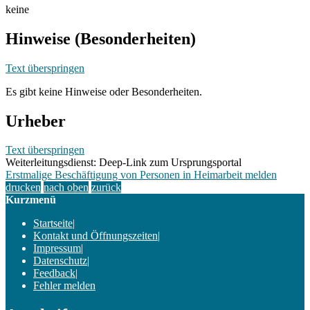
keine
Hinweise (Besonderheiten)
Text überspringen
Es gibt keine Hinweise oder Besonderheiten.
Urheber
Text überspringen
Weiterleitungsdienst: Deep-Link zum Ursprungsportal
Erstmalige Beschäftigung von Personen in Heimarbeit melden
drucken
nach oben
zurück
Kurzmenü
Startseite
|
Kontakt und Öffnungszeiten
|
Impressum
|
Datenschutz
|
Feedback
|
Fehler melden