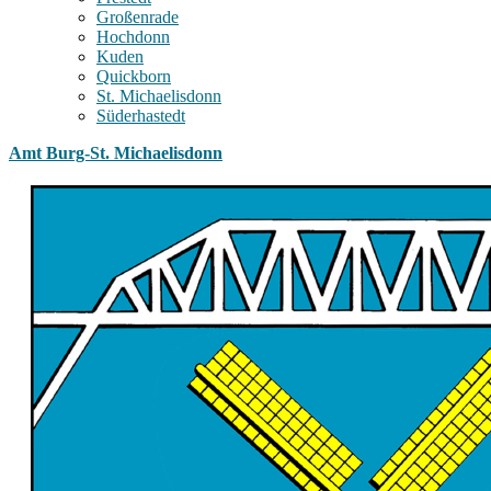
Großenrade
Hochdonn
Kuden
Quickborn
St. Michaelisdonn
Süderhastedt
Amt Burg-St. Michaelisdonn