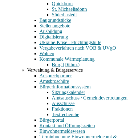
Quickborn
St. Michaelisdonn
Süderhastedt
Baugrundstücke
Stellenangebote
Ausbildung
Digitalisierung
Ukraine-Krise - Flüchtlingshilfe
Vergabeverfahren nach VOB & UVgO
Wahlen
Kommunale Wärmeplanung
Burg (Dithm.)
Verwaltung & Bürgerservice
Ansprechpartner
Amtsbroschüre
Bürgerinformationssystem
Sitzungskalender
Amtsauschuss / Gemeindevertretungen
Ausschüsse
Fraktionen
Textrecherche
Bürgerportal
Kontakt und Öffnungszeiten
Einwohnermeldewesen
Terminbuchung Einwohnermeldeamt &