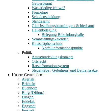
Gewerbeamt
Was erledige ich wo?
Formulare
Schadensmeldung
Standesamt
Gleichstellungsbeauftragte / Schiedsamt
Hallenbelegung
Belegung Bökelnburghalle
Veranstaltungskalender
Katastrophenschutz
Notfallinformationspunkte
Politik
Amtsentwicklungskonzept
Ortsrecht
Ratsinformationssystem
Steuerhebe-, Gebühren- und Beitragssätze
Unsere Gemeinden
Averlak
Brickeln
Buchholz
Burg (Dithm.)
Dingen
Eddelak
Eggstedt
Frestedt