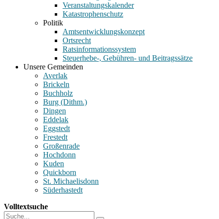
Veranstaltungskalender
Katastrophenschutz
Politik
Amtsentwicklungskonzept
Ortsrecht
Ratsinformationssystem
Steuerhebe-, Gebühren- und Beitragssätze
Unsere Gemeinden
Averlak
Brickeln
Buchholz
Burg (Dithm.)
Dingen
Eddelak
Eggstedt
Frestedt
Großenrade
Hochdonn
Kuden
Quickborn
St. Michaelisdonn
Süderhastedt
Volltextsuche