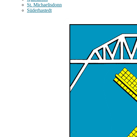
St. Michaelisdonn
Süderhastedt