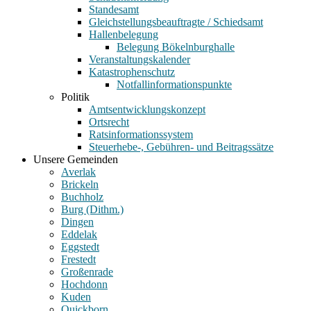
Standesamt
Gleichstellungsbeauftragte / Schiedsamt
Hallenbelegung
Belegung Bökelnburghalle
Veranstaltungskalender
Katastrophenschutz
Notfallinformationspunkte
Politik
Amtsentwicklungskonzept
Ortsrecht
Ratsinformationssystem
Steuerhebe-, Gebühren- und Beitragssätze
Unsere Gemeinden
Averlak
Brickeln
Buchholz
Burg (Dithm.)
Dingen
Eddelak
Eggstedt
Frestedt
Großenrade
Hochdonn
Kuden
Quickborn