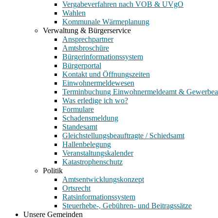
Vergabeverfahren nach VOB & UVgO
Wahlen
Kommunale Wärmeplanung
Verwaltung & Bürgerservice
Ansprechpartner
Amtsbroschüre
Bürgerinformationssystem
Bürgerportal
Kontakt und Öffnungszeiten
Einwohnermeldewesen
Terminbuchung Einwohnermeldeamt & Gewerbe
Was erledige ich wo?
Formulare
Schadensmeldung
Standesamt
Gleichstellungsbeauftragte / Schiedsamt
Hallenbelegung
Veranstaltungskalender
Katastrophenschutz
Politik
Amtsentwicklungskonzept
Ortsrecht
Ratsinformationssystem
Steuerhebe-, Gebühren- und Beitragssätze
Unsere Gemeinden