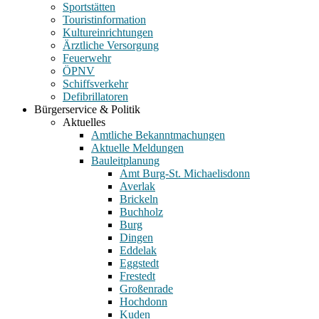
Sportstätten
Touristinformation
Kultureinrichtungen
Ärztliche Versorgung
Feuerwehr
ÖPNV
Schiffsverkehr
Defibrillatoren
Bürgerservice & Politik
Aktuelles
Amtliche Bekanntmachungen
Aktuelle Meldungen
Bauleitplanung
Amt Burg-St. Michaelisdonn
Averlak
Brickeln
Buchholz
Burg
Dingen
Eddelak
Eggstedt
Frestedt
Großenrade
Hochdonn
Kuden