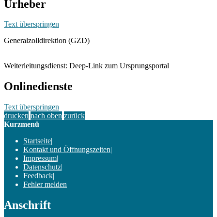
Urheber
Text überspringen
Generalzolldirektion (GZD)
Weiterleitungsdienst: Deep-Link zum Ursprungsportal
Onlinedienste
Text überspringen
drucken
nach oben
zurück
Kurzmenü
Startseite
|
Kontakt und Öffnungszeiten
|
Impressum
|
Datenschutz
|
Feedback
|
Fehler melden
Anschrift