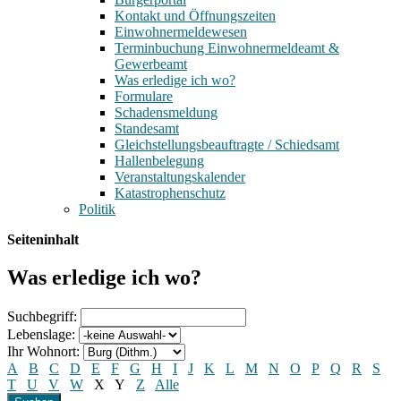
Kontakt und Öffnungszeiten
Einwohnermeldewesen
Terminbuchung Einwohnermeldeamt &
Gewerbeamt
Was erledige ich wo?
Formulare
Schadensmeldung
Standesamt
Gleichstellungsbeauftragte / Schiedsamt
Hallenbelegung
Veranstaltungskalender
Katastrophenschutz
Politik
Seiteninhalt
Was erledige ich wo?
Suchbegriff:
Lebenslage:
Ihr Wohnort:
A
B
C
D
E
F
G
H
I
J
K
L
M
N
O
P
Q
R
S
T
U
V
W
X
Y
Z
Alle