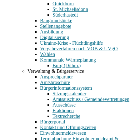
Quickborn
St. Michaelisdonn
Süderhastedt
Baugrundstücke
Stellenangebote
Ausbildung
Digitalisierung
Ukraine-Krise - Flüchtlingshilfe
Vergabeverfahren nach VOB & UVgO
Wahlen
Kommunale Wärmeplanung
Burg (Dithm.)
Verwaltung & Bürgerservice
Ansprechpartner
Amtsbroschüre
Bürgerinformationssystem
Sitzungskalender
Amtsauschuss / Gemeindevertretungen
Ausschüsse
Fraktionen
Textrecherche
Bürgerportal
Kontakt und Öffnungszeiten
Einwohnermeldewesen
Terminbuchung Einwohnermeldeamt &