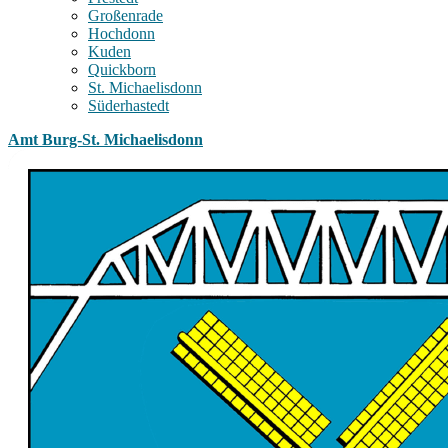
Großenrade
Hochdonn
Kuden
Quickborn
St. Michaelisdonn
Süderhastedt
Amt Burg-St. Michaelisdonn