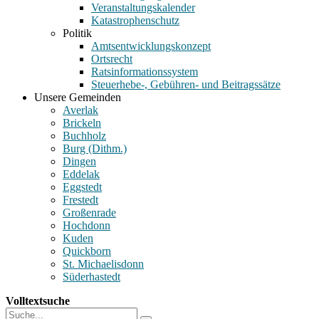
Veranstaltungskalender
Katastrophenschutz
Politik
Amtsentwicklungskonzept
Ortsrecht
Ratsinformationssystem
Steuerhebe-, Gebühren- und Beitragssätze
Unsere Gemeinden
Averlak
Brickeln
Buchholz
Burg (Dithm.)
Dingen
Eddelak
Eggstedt
Frestedt
Großenrade
Hochdonn
Kuden
Quickborn
St. Michaelisdonn
Süderhastedt
Volltextsuche