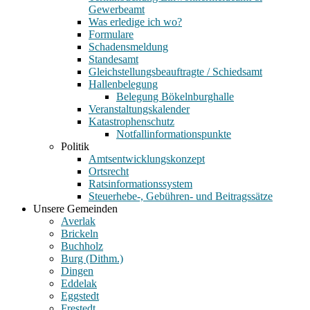
Gewerbeamt
Was erledige ich wo?
Formulare
Schadensmeldung
Standesamt
Gleichstellungsbeauftragte / Schiedsamt
Hallenbelegung
Belegung Bökelnburghalle
Veranstaltungskalender
Katastrophenschutz
Notfallinformationspunkte
Politik
Amtsentwicklungskonzept
Ortsrecht
Ratsinformationssystem
Steuerhebe-, Gebühren- und Beitragssätze
Unsere Gemeinden
Averlak
Brickeln
Buchholz
Burg (Dithm.)
Dingen
Eddelak
Eggstedt
Frestedt