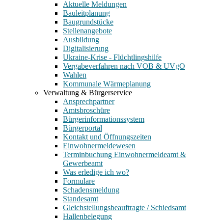
Aktuelle Meldungen
Bauleitplanung
Baugrundstücke
Stellenangebote
Ausbildung
Digitalisierung
Ukraine-Krise - Flüchtlingshilfe
Vergabeverfahren nach VOB & UVgO
Wahlen
Kommunale Wärmeplanung
Verwaltung & Bürgerservice
Ansprechpartner
Amtsbroschüre
Bürgerinformationssystem
Bürgerportal
Kontakt und Öffnungszeiten
Einwohnermeldewesen
Terminbuchung Einwohnermeldeamt &
Gewerbeamt
Was erledige ich wo?
Formulare
Schadensmeldung
Standesamt
Gleichstellungsbeauftragte / Schiedsamt
Hallenbelegung