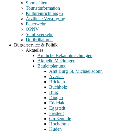
Sportstätten
Touristinformation
Kultureinrichtungen
Ärztliche Versorgung
Feuerwehr
ÖPNV
Schiffsverkehr
Defibrillatoren
Bürgerservice & Politik
Aktuelles
Amtliche Bekanntmachungen
Aktuelle Meldungen
Bauleitplanung
Amt Burg-St. Michaelisdonn
Averlak
Brickeln
Buchholz
Burg
Dingen
Eddelak
Eggstedt
Frestedt
Großenrade
Hochdonn
Kuden