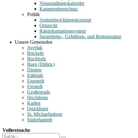
Veranstaltungskalender
Katastrophenschutz
Politik
Amtsentwicklungskonzept
Ortsrecht
Ratsinformationssystem
Steuerhebe-, Gebühren- und Beitragssätze
Unsere Gemeinden
Averlak
Brickeln
Buchholz
Burg (Dithm.)
Dingen
Eddelak
Eggstedt
Frestedt
Großenrade
Hochdonn
Kuden
Quickborn
St. Michaelisdonn
Süderhastedt
Volltextsuche