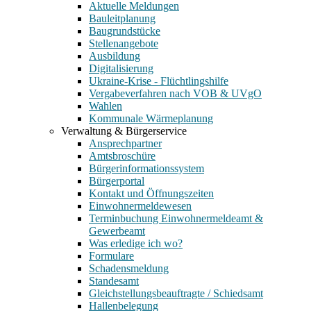
Aktuelle Meldungen
Bauleitplanung
Baugrundstücke
Stellenangebote
Ausbildung
Digitalisierung
Ukraine-Krise - Flüchtlingshilfe
Vergabeverfahren nach VOB & UVgO
Wahlen
Kommunale Wärmeplanung
Verwaltung & Bürgerservice
Ansprechpartner
Amtsbroschüre
Bürgerinformationssystem
Bürgerportal
Kontakt und Öffnungszeiten
Einwohnermeldewesen
Terminbuchung Einwohnermeldeamt &
Gewerbeamt
Was erledige ich wo?
Formulare
Schadensmeldung
Standesamt
Gleichstellungsbeauftragte / Schiedsamt
Hallenbelegung