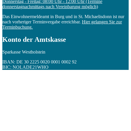
Donnerstag - Freitag: 08:00 Uhr - 12:00 Uhr (Termine
donnerstagnachmittags nach Vereinbarung möglich)
Das Einwohnermeldeamt in Burg und in St. Michaelisdonn ist nur
nach vorheriger Terminvergabe erreichbar.
Hier gelangen Sie zur
Terminbuchung.
Konto der Amtskasse
Sparkasse Westholstein
IBAN: DE 30 2225 0020 0001 0002 92
BIC: NOLADE21WHO