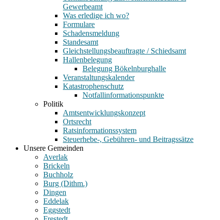
Gewerbeamt
Was erledige ich wo?
Formulare
Schadensmeldung
Standesamt
Gleichstellungsbeauftragte / Schiedsamt
Hallenbelegung
Belegung Bökelnburghalle
Veranstaltungskalender
Katastrophenschutz
Notfallinformationspunkte
Politik
Amtsentwicklungskonzept
Ortsrecht
Ratsinformationssystem
Steuerhebe-, Gebühren- und Beitragssätze
Unsere Gemeinden
Averlak
Brickeln
Buchholz
Burg (Dithm.)
Dingen
Eddelak
Eggstedt
Frestedt