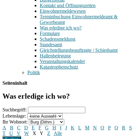
Kontakt und Öffnungszeiten
Einwohnermeldewesen
Terminbuchung Einwohnermeldeamt &
Gewerbeamt
Was erledige ich wo?
Formulare
Schadensmeldung
Standesamt
Gleichstellungsbeauftragte / Schiedsamt
Hallenbelegung
Veranstaltungskalender
Katastrophenschutz
Politik
Seiteninhalt
Was erledige ich wo?
Suchbegriff:
Lebenslage:
Ihr Wohnort:
A
B
C
D
E
F
G
H
I
J
K
L
M
N
O
P
Q
R
S
T
U
V
W
X
Y
Z
Alle