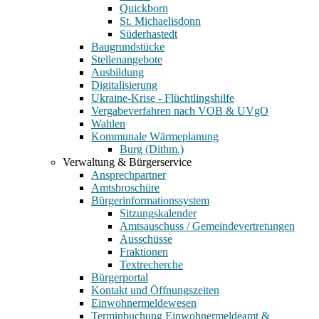
Quickborn
St. Michaelisdonn
Süderhastedt
Baugrundstücke
Stellenangebote
Ausbildung
Digitalisierung
Ukraine-Krise - Flüchtlingshilfe
Vergabeverfahren nach VOB & UVgO
Wahlen
Kommunale Wärmeplanung
Burg (Dithm.)
Verwaltung & Bürgerservice
Ansprechpartner
Amtsbroschüre
Bürgerinformationssystem
Sitzungskalender
Amtsauschuss / Gemeindevertretungen
Ausschüsse
Fraktionen
Textrecherche
Bürgerportal
Kontakt und Öffnungszeiten
Einwohnermeldewesen
Terminbuchung Einwohnermeldeamt &