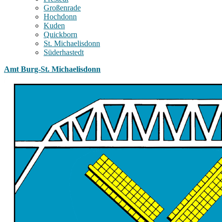
Großenrade
Hochdonn
Kuden
Quickborn
St. Michaelisdonn
Süderhastedt
Amt Burg-St. Michaelisdonn