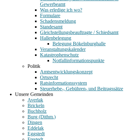
Gewerbeamt
Was erledige ich wo?
Formulare
Schadensmeldung
Standesamt
Gleichstellungsbeauftragte / Schiedsamt
Hallenbelegung
Belegung Bökelnburghalle
Veranstaltungskalender
Katastrophenschutz
Notfallinformationspunkte
Politik
Amtsentwicklungskonzept
Ortsrecht
Ratsinformationssystem
Steuerhebe-, Gebühren- und Beitragssätze
Unsere Gemeinden
Averlak
Brickeln
Buchholz
Burg (Dithm.)
Dingen
Eddelak
Eggstedt
Frestedt