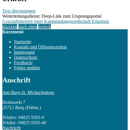
Text überspringen
Weiterleitungsdienst: Deep-Link zum Ursprungsportal
Geschäftsbetrieb einer Kapitalanlagegesellschaft Erlaubnis
drucken
nach oben
zurück
Kurzmenü
Startseite
|
Kontakt und Öffnungszeiten
|
Impressum
|
Datenschutz
|
Feedback
|
Fehler melden
Anschrift
Amt Burg-St. Michaelisdonn
Holzmarkt 7
25712 Burg (Dithm.)
Telefon: 04825 9305-0
Telefax: 04825 9305-40
Nachricht