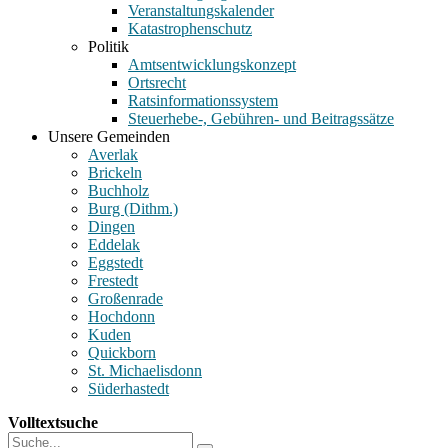
Veranstaltungskalender
Katastrophenschutz
Politik
Amtsentwicklungskonzept
Ortsrecht
Ratsinformationssystem
Steuerhebe-, Gebühren- und Beitragssätze
Unsere Gemeinden
Averlak
Brickeln
Buchholz
Burg (Dithm.)
Dingen
Eddelak
Eggstedt
Frestedt
Großenrade
Hochdonn
Kuden
Quickborn
St. Michaelisdonn
Süderhastedt
Volltextsuche