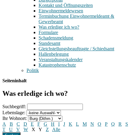
Kontakt und Öffnungszeiten
Einwohnermeldewesen
Terminbuchung Einwohnermeldeamt &
Gewerbeamt
Was erledige ich wo?
Formulare
Schadensmeldung
Standesamt
Gleichstellungsbeauftragte / Schiedsamt
Hallenbelegung
Veranstaltungskalender
Katastrophenschutz
Politik
Seiteninhalt
Was erledige ich wo?
Suchbegriff:
Lebenslage:
Ihr Wohnort:
A
B
C
D
E
F
G
H
I
J
K
L
M
N
O
P
Q
R
S
T
U
V
W
X
Y
Z
Alle