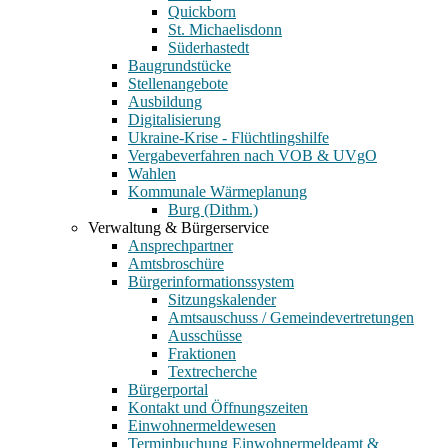
Quickborn
St. Michaelisdonn
Süderhastedt
Baugrundstücke
Stellenangebote
Ausbildung
Digitalisierung
Ukraine-Krise - Flüchtlingshilfe
Vergabeverfahren nach VOB & UVgO
Wahlen
Kommunale Wärmeplanung
Burg (Dithm.)
Verwaltung & Bürgerservice
Ansprechpartner
Amtsbroschüre
Bürgerinformationssystem
Sitzungskalender
Amtsauschuss / Gemeindevertretungen
Ausschüsse
Fraktionen
Textrecherche
Bürgerportal
Kontakt und Öffnungszeiten
Einwohnermeldewesen
Terminbuchung Einwohnermeldeamt &