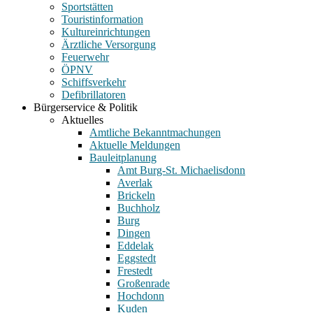
Sportstätten
Touristinformation
Kultureinrichtungen
Ärztliche Versorgung
Feuerwehr
ÖPNV
Schiffsverkehr
Defibrillatoren
Bürgerservice & Politik
Aktuelles
Amtliche Bekanntmachungen
Aktuelle Meldungen
Bauleitplanung
Amt Burg-St. Michaelisdonn
Averlak
Brickeln
Buchholz
Burg
Dingen
Eddelak
Eggstedt
Frestedt
Großenrade
Hochdonn
Kuden