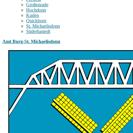
Großenrade
Hochdonn
Kuden
Quickborn
St. Michaelisdonn
Süderhastedt
Amt Burg-St. Michaelisdonn