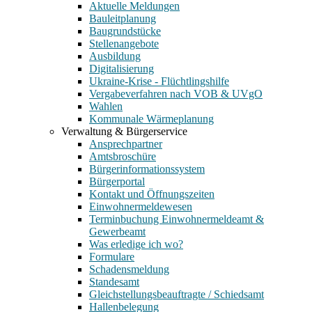
Aktuelle Meldungen
Bauleitplanung
Baugrundstücke
Stellenangebote
Ausbildung
Digitalisierung
Ukraine-Krise - Flüchtlingshilfe
Vergabeverfahren nach VOB & UVgO
Wahlen
Kommunale Wärmeplanung
Verwaltung & Bürgerservice
Ansprechpartner
Amtsbroschüre
Bürgerinformationssystem
Bürgerportal
Kontakt und Öffnungszeiten
Einwohnermeldewesen
Terminbuchung Einwohnermeldeamt &
Gewerbeamt
Was erledige ich wo?
Formulare
Schadensmeldung
Standesamt
Gleichstellungsbeauftragte / Schiedsamt
Hallenbelegung