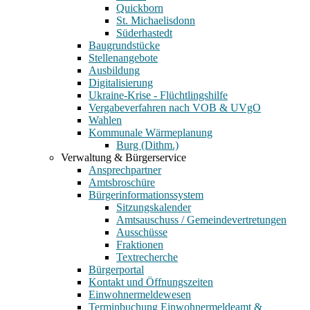
Quickborn
St. Michaelisdonn
Süderhastedt
Baugrundstücke
Stellenangebote
Ausbildung
Digitalisierung
Ukraine-Krise - Flüchtlingshilfe
Vergabeverfahren nach VOB & UVgO
Wahlen
Kommunale Wärmeplanung
Burg (Dithm.)
Verwaltung & Bürgerservice
Ansprechpartner
Amtsbroschüre
Bürgerinformationssystem
Sitzungskalender
Amtsauschuss / Gemeindevertretungen
Ausschüsse
Fraktionen
Textrecherche
Bürgerportal
Kontakt und Öffnungszeiten
Einwohnermeldewesen
Terminbuchung Einwohnermeldeamt &