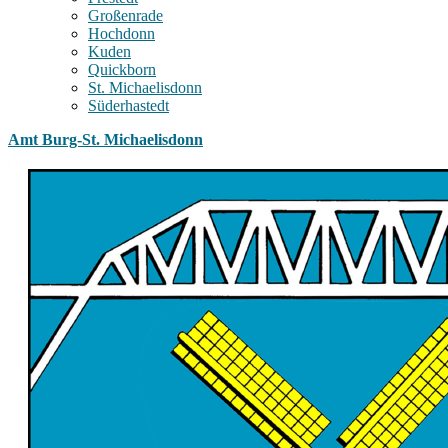
Großenrade
Hochdonn
Kuden
Quickborn
St. Michaelisdonn
Süderhastedt
Amt Burg-St. Michaelisdonn