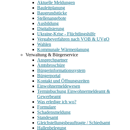
Aktuelle Meldungen
Bauleitplanung
Baugrundstücke
Stellenangebote
Ausbildung
Digitalisierung
Ukraine-Krise - Flüchtlingshilfe
Vergabeverfahren nach VOB & UVgO
Wahlen
Kommunale Wärmeplanung
Verwaltung & Bürgerservice
Ansprechpartner
Amtsbroschüre
Bürgerinformationssystem
Bürgerportal
Kontakt und Öffnungszeiten
Einwohnermeldewesen
Terminbuchung Einwohnermeldeamt &
Gewerbeamt
Was erledige ich wo?
Formulare
Schadensmeldung
Standesamt
Gleichstellungsbeauftragte / Schiedsamt
Hallenbelegung