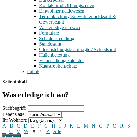
Kontakt und Öffnungszeiten
Einwohnermeldewesen
Terminbuchung Einwohnermeldeamt &
Gewerbeamt
Was erledige ich wo?
Formulare
Schadensmeldung
Standesamt
Gleichstellungsbeauftragte / Schiedsamt
Hallenbelegung
Veranstaltungskalender
Katastrophenschutz
Politik
Seiteninhalt
Was erledige ich wo?
Suchbegriff:
Lebenslage:
Ihr Wohnort:
A
B
C
D
E
F
G
H
I
J
K
L
M
N
O
P
Q
R
S
T
U
V
W
X
Y
Z
Alle