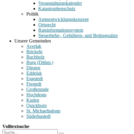
Veranstaltungskalender
Katastrophenschutz
Politik
Amtsentwicklungskonzept
Ortsrecht
Ratsinformationssystem
Steuerhebe-, Gebühren- und Beitragssätze
Unsere Gemeinden
Averlak
Brickeln
Buchholz
Burg (Dithm.)
Dingen
Eddelak
Eggstedt
Frestedt
Großenrade
Hochdonn
Kuden
Quickborn
St. Michaelisdonn
Süderhastedt
Volltextsuche