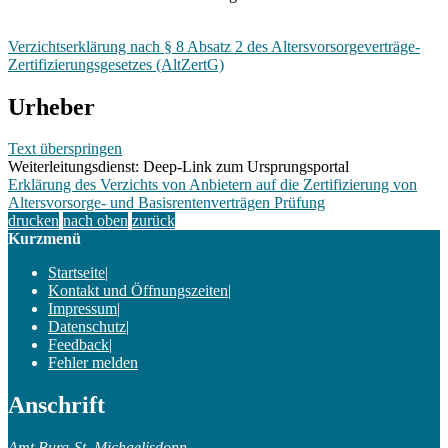
Verzichtserklärung nach § 8 Absatz 2 des Altersvorsorgeverträge-
Zertifizierungsgesetzes (AltZertG)
Urheber
Text überspringen
Weiterleitungsdienst: Deep-Link zum Ursprungsportal
Erklärung des Verzichts von Anbietern auf die Zertifizierung von
Altersvorsorge- und Basisrentenverträgen Prüfung
drucken
nach oben
zurück
Kurzmenü
Startseite
|
Kontakt und Öffnungszeiten
|
Impressum
|
Datenschutz
|
Feedback
|
Fehler melden
Anschrift
Amt Burg-St. Michaelisdonn