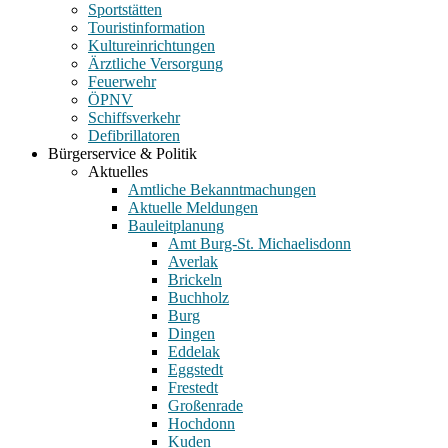
Sportstätten
Touristinformation
Kultureinrichtungen
Ärztliche Versorgung
Feuerwehr
ÖPNV
Schiffsverkehr
Defibrillatoren
Bürgerservice & Politik
Aktuelles
Amtliche Bekanntmachungen
Aktuelle Meldungen
Bauleitplanung
Amt Burg-St. Michaelisdonn
Averlak
Brickeln
Buchholz
Burg
Dingen
Eddelak
Eggstedt
Frestedt
Großenrade
Hochdonn
Kuden