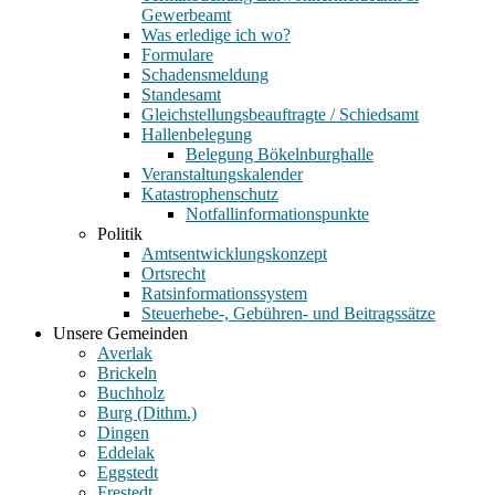
Gewerbeamt
Was erledige ich wo?
Formulare
Schadensmeldung
Standesamt
Gleichstellungsbeauftragte / Schiedsamt
Hallenbelegung
Belegung Bökelnburghalle
Veranstaltungskalender
Katastrophenschutz
Notfallinformationspunkte
Politik
Amtsentwicklungskonzept
Ortsrecht
Ratsinformationssystem
Steuerhebe-, Gebühren- und Beitragssätze
Unsere Gemeinden
Averlak
Brickeln
Buchholz
Burg (Dithm.)
Dingen
Eddelak
Eggstedt
Frestedt