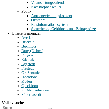
Veranstaltungskalender
Katastrophenschutz
Politik
Amtsentwicklungskonzept
Ortsrecht
Ratsinformationssystem
Steuerhebe-, Gebühren- und Beitragssätze
Unsere Gemeinden
Averlak
Brickeln
Buchholz
Burg (Dithm.)
Dingen
Eddelak
Eggstedt
Frestedt
Großenrade
Hochdonn
Kuden
Quickborn
St. Michaelisdonn
Süderhastedt
Volltextsuche