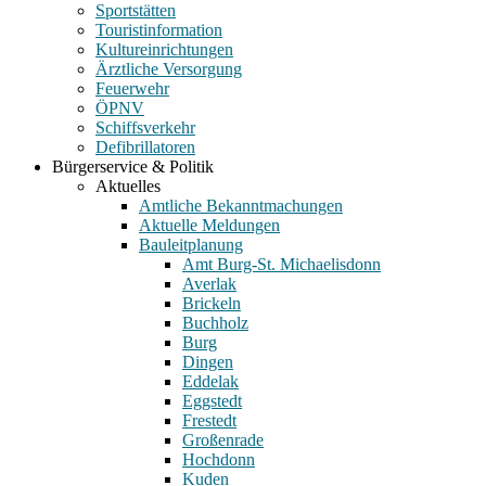
Sportstätten
Touristinformation
Kultureinrichtungen
Ärztliche Versorgung
Feuerwehr
ÖPNV
Schiffsverkehr
Defibrillatoren
Bürgerservice & Politik
Aktuelles
Amtliche Bekanntmachungen
Aktuelle Meldungen
Bauleitplanung
Amt Burg-St. Michaelisdonn
Averlak
Brickeln
Buchholz
Burg
Dingen
Eddelak
Eggstedt
Frestedt
Großenrade
Hochdonn
Kuden