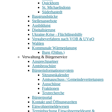
Quickborn
St. Michaelisdonn
Süderhastedt
Baugrundstücke
Stellenangebote
Ausbildung
Digitalisierung
Ukraine-Krise - Flüchtlingshilfe
Vergabeverfahren nach VOB & UVgO
Wahlen
Kommunale Wärmeplanung
Burg (Dithm.)
Verwaltung & Bürgerservice
Ansprechpartner
Amtsbroschüre
Bürgerinformationssystem
Sitzungskalender
Amtsauschuss / Gemeindevertretungen
Ausschüsse
Fraktionen
Textrecherche
Bürgerportal
Kontakt und Öffnungszeiten
Einwohnermeldewesen
Terminbuchung Einwohnermeldeamt &