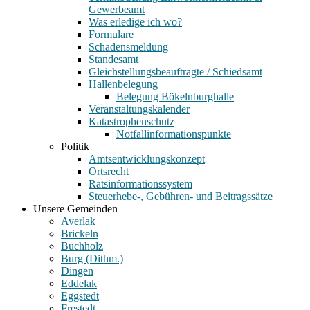
Gewerbeamt
Was erledige ich wo?
Formulare
Schadensmeldung
Standesamt
Gleichstellungsbeauftragte / Schiedsamt
Hallenbelegung
Belegung Bökelnburghalle
Veranstaltungskalender
Katastrophenschutz
Notfallinformationspunkte
Politik
Amtsentwicklungskonzept
Ortsrecht
Ratsinformationssystem
Steuerhebe-, Gebühren- und Beitragssätze
Unsere Gemeinden
Averlak
Brickeln
Buchholz
Burg (Dithm.)
Dingen
Eddelak
Eggstedt
Frestedt