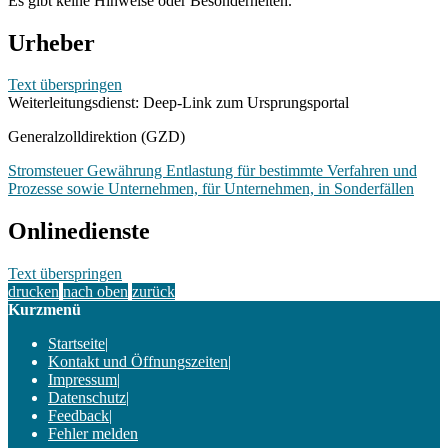
Es gibt keine Hinweise oder Besonderheiten.
Urheber
Text überspringen
Weiterleitungsdienst: Deep-Link zum Ursprungsportal
Generalzolldirektion (GZD)
Stromsteuer Gewährung Entlastung für bestimmte Verfahren und
Prozesse sowie Unternehmen, für Unternehmen, in Sonderfällen
Onlinedienste
Text überspringen
drucken
nach oben
zurück
Kurzmenü
Startseite
|
Kontakt und Öffnungszeiten
|
Impressum
|
Datenschutz
|
Feedback
|
Fehler melden