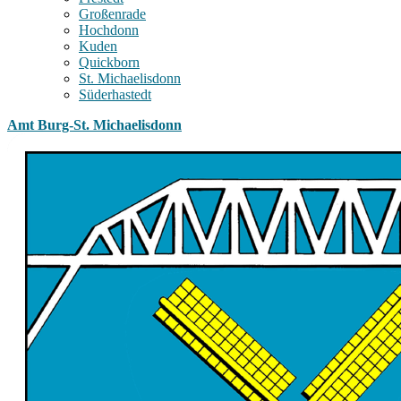
Großenrade
Hochdonn
Kuden
Quickborn
St. Michaelisdonn
Süderhastedt
Amt Burg-St. Michaelisdonn