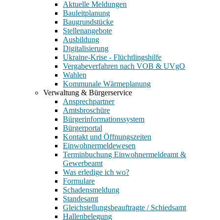
Aktuelle Meldungen
Bauleitplanung
Baugrundstücke
Stellenangebote
Ausbildung
Digitalisierung
Ukraine-Krise - Flüchtlingshilfe
Vergabeverfahren nach VOB & UVgO
Wahlen
Kommunale Wärmeplanung
Verwaltung & Bürgerservice
Ansprechpartner
Amtsbroschüre
Bürgerinformationssystem
Bürgerportal
Kontakt und Öffnungszeiten
Einwohnermeldewesen
Terminbuchung Einwohnermeldeamt &
Gewerbeamt
Was erledige ich wo?
Formulare
Schadensmeldung
Standesamt
Gleichstellungsbeauftragte / Schiedsamt
Hallenbelegung