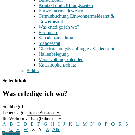
Kontakt und Öffnungszeiten
Einwohnermeldewesen
Terminbuchung Einwohnermeldeamt &
Gewerbeamt
Was erledige ich wo?
Formulare
Schadensmeldung
Standesamt
Gleichstellungsbeauftragte / Schiedsamt
Hallenbelegung
Veranstaltungskalender
Katastrophenschutz
Politik
Seiteninhalt
Was erledige ich wo?
Suchbegriff:
Lebenslage:
Ihr Wohnort:
A
B
C
D
E
F
G
H
I
J
K
L
M
N
O
P
Q
R
S
T
U
V
W
X
Y
Z
Alle