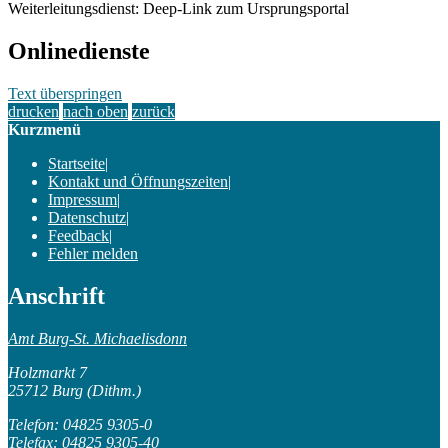
Weiterleitungsdienst: Deep-Link zum Ursprungsportal
Onlinedienste
Text überspringen
drucken
nach oben
zurück
Kurzmenü
Startseite
|
Kontakt und Öffnungszeiten
|
Impressum
|
Datenschutz
|
Feedback
|
Fehler melden
Anschrift
Amt Burg-St. Michaelisdonn
Holzmarkt 7
25712 Burg (Dithm.)
Telefon: 04825 9305-0
Telefax: 04825 9305-40