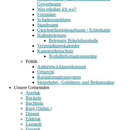
Gewerbeamt
Was erledige ich wo?
Formulare
Schadensmeldung
Standesamt
Gleichstellungsbeauftragte / Schiedsamt
Hallenbelegung
Belegung Bökelnburghalle
Veranstaltungskalender
Katastrophenschutz
Notfallinformationspunkte
Politik
Amtsentwicklungskonzept
Ortsrecht
Ratsinformationssystem
Steuerhebe-, Gebühren- und Beitragssätze
Unsere Gemeinden
Averlak
Brickeln
Buchholz
Burg (Dithm.)
Dingen
Eddelak
Eggstedt
Frestedt