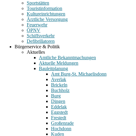
Sportstätten
Touristinformation
Kultureinrichtungen
Ärztliche Versorgung
Feuerwehr
ÖPNV
Schiffsverkehr
Defibrillatoren
Bürgerservice & Politik
Aktuelles
Amtliche Bekanntmachungen
Aktuelle Meldungen
Bauleitplanung
Amt Burg-St. Michaelisdonn
Averlak
Brickeln
Buchholz
Burg
Dingen
Eddelak
Eggstedt
Frestedt
Großenrade
Hochdonn
Kuden