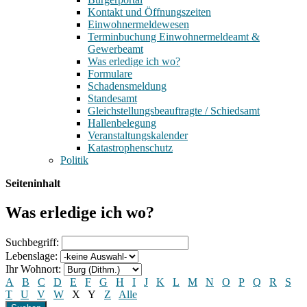
Kontakt und Öffnungszeiten
Einwohnermeldewesen
Terminbuchung Einwohnermeldeamt &
Gewerbeamt
Was erledige ich wo?
Formulare
Schadensmeldung
Standesamt
Gleichstellungsbeauftragte / Schiedsamt
Hallenbelegung
Veranstaltungskalender
Katastrophenschutz
Politik
Seiteninhalt
Was erledige ich wo?
Suchbegriff:
Lebenslage:
Ihr Wohnort:
A
B
C
D
E
F
G
H
I
J
K
L
M
N
O
P
Q
R
S
T
U
V
W
X
Y
Z
Alle