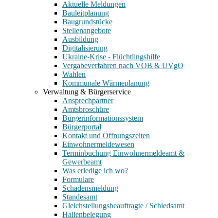
Aktuelle Meldungen
Bauleitplanung
Baugrundstücke
Stellenangebote
Ausbildung
Digitalisierung
Ukraine-Krise - Flüchtlingshilfe
Vergabeverfahren nach VOB & UVgO
Wahlen
Kommunale Wärmeplanung
Verwaltung & Bürgerservice
Ansprechpartner
Amtsbroschüre
Bürgerinformationssystem
Bürgerportal
Kontakt und Öffnungszeiten
Einwohnermeldewesen
Terminbuchung Einwohnermeldeamt &
Gewerbeamt
Was erledige ich wo?
Formulare
Schadensmeldung
Standesamt
Gleichstellungsbeauftragte / Schiedsamt
Hallenbelegung