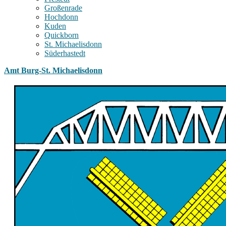
Großenrade
Hochdonn
Kuden
Quickborn
St. Michaelisdonn
Süderhastedt
Amt Burg-St. Michaelisdonn