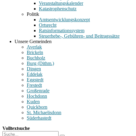
Veranstaltungskalender
Katastrophenschutz
Politik
Amtsentwicklungskonzept
Ortsrecht
Ratsinformationssystem
Steuerhebe-, Gebühren- und Beitragssätze
Unsere Gemeinden
Averlak
Brickeln
Buchholz
Burg (Dithm.)
Dingen
Eddelak
Eggstedt
Frestedt
Großenrade
Hochdonn
Kuden
Quickborn
St. Michaelisdonn
Süderhastedt
Volltextsuche