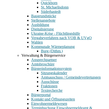
Quickborn
St. Michaelisdonn
Süderhastedt
Baugrundstücke
Stellenangebote
Ausbildung
Digitalisierung
Ukraine-Krise - Flüchtlingshilfe
Vergabeverfahren nach VOB & UVgO
Wahlen
Kommunale Wärmeplanung
Burg (Dithm.)
Verwaltung & Bürgerservice
Ansprechpartner
Amtsbroschüre
Bürgerinformationssystem
Sitzungskalender
Amtsauschuss / Gemeindevertretungen
Ausschüsse
Fraktionen
Textrecherche
Bürgerportal
Kontakt und Öffnungszeiten
Einwohnermeldewesen
Terminbuchung Einwohnermeldeamt &