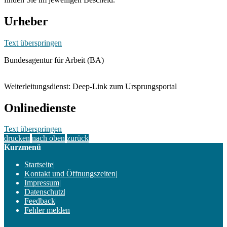
Urheber
Text überspringen
Bundesagentur für Arbeit (BA)
Weiterleitungsdienst: Deep-Link zum Ursprungsportal
Onlinedienste
Text überspringen
drucken
nach oben
zurück
Kurzmenü
Startseite
|
Kontakt und Öffnungszeiten
|
Impressum
|
Datenschutz
|
Feedback
|
Fehler melden