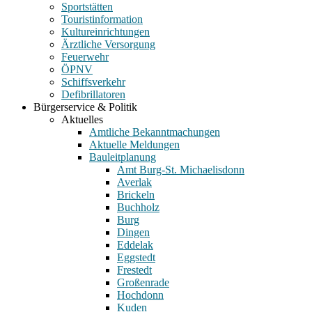
Sportstätten
Touristinformation
Kultureinrichtungen
Ärztliche Versorgung
Feuerwehr
ÖPNV
Schiffsverkehr
Defibrillatoren
Bürgerservice & Politik
Aktuelles
Amtliche Bekanntmachungen
Aktuelle Meldungen
Bauleitplanung
Amt Burg-St. Michaelisdonn
Averlak
Brickeln
Buchholz
Burg
Dingen
Eddelak
Eggstedt
Frestedt
Großenrade
Hochdonn
Kuden