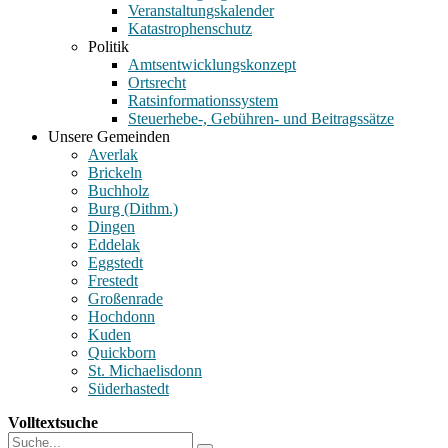
Veranstaltungskalender
Katastrophenschutz
Politik
Amtsentwicklungskonzept
Ortsrecht
Ratsinformationssystem
Steuerhebe-, Gebühren- und Beitragssätze
Unsere Gemeinden
Averlak
Brickeln
Buchholz
Burg (Dithm.)
Dingen
Eddelak
Eggstedt
Frestedt
Großenrade
Hochdonn
Kuden
Quickborn
St. Michaelisdonn
Süderhastedt
Volltextsuche