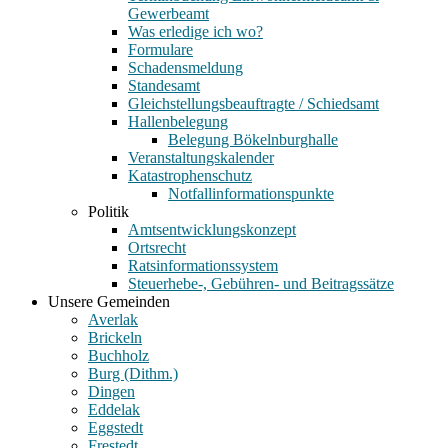
Gewerbeamt
Was erledige ich wo?
Formulare
Schadensmeldung
Standesamt
Gleichstellungsbeauftragte / Schiedsamt
Hallenbelegung
Belegung Bökelnburghalle
Veranstaltungskalender
Katastrophenschutz
Notfallinformationspunkte
Politik
Amtsentwicklungskonzept
Ortsrecht
Ratsinformationssystem
Steuerhebe-, Gebühren- und Beitragssätze
Unsere Gemeinden
Averlak
Brickeln
Buchholz
Burg (Dithm.)
Dingen
Eddelak
Eggstedt
Frestedt