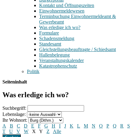
Kontakt und Öffnungszeiten
Einwohnermeldewesen
Terminbuchung Einwohnermeldeamt &
Gewerbeamt
Was erledige ich wo?
Formulare
Schadensmeldung
Standesamt
Gleichstellungsbeauftragte / Schiedsamt
Hallenbelegung
Veranstaltungskalender
Katastrophenschutz
Politik
Seiteninhalt
Was erledige ich wo?
Suchbegriff:
Lebenslage:
Ihr Wohnort:
A
B
C
D
E
F
G
H
I
J
K
L
M
N
O
P
Q
R
S
T
U
V
W
X
Y
Z
Alle