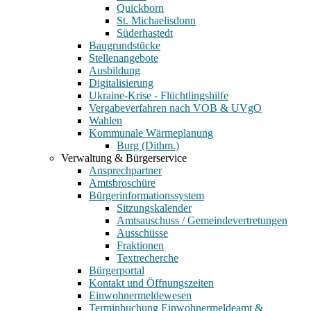
Quickborn
St. Michaelisdonn
Süderhastedt
Baugrundstücke
Stellenangebote
Ausbildung
Digitalisierung
Ukraine-Krise - Flüchtlingshilfe
Vergabeverfahren nach VOB & UVgO
Wahlen
Kommunale Wärmeplanung
Burg (Dithm.)
Verwaltung & Bürgerservice
Ansprechpartner
Amtsbroschüre
Bürgerinformationssystem
Sitzungskalender
Amtsauschuss / Gemeindevertretungen
Ausschüsse
Fraktionen
Textrecherche
Bürgerportal
Kontakt und Öffnungszeiten
Einwohnermeldewesen
Terminbuchung Einwohnermeldeamt &