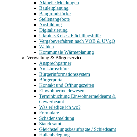
Aktuelle Meldungen
Bauleitplanung
Baugrundstücke
Stellenangebote
Ausbildung
Digitalisierung
Ukraine-Krise - Flüchtlingshilfe
Vergabeverfahren nach VOB & UVgO
Wahlen
Kommunale Wärmeplanung
Verwaltung & Bürgerservice
Ansprechpartner
Amtsbroschüre
Bürgerinformationssystem
Bürgerportal
Kontakt und Öffnungszeiten
Einwohnermeldewesen
Terminbuchung Einwohnermeldeamt &
Gewerbeamt
Was erledige ich wo?
Formulare
Schadensmeldung
Standesamt
Gleichstellungsbeauftragte / Schiedsamt
Hallenbelegung