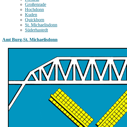
Großenrade
Hochdonn
Kuden
Quickborn
St. Michaelisdonn
Süderhastedt
Amt Burg-St. Michaelisdonn