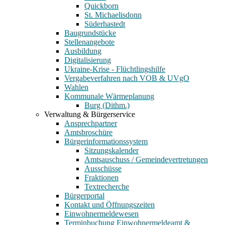
Quickborn
St. Michaelisdonn
Süderhastedt
Baugrundstücke
Stellenangebote
Ausbildung
Digitalisierung
Ukraine-Krise - Flüchtlingshilfe
Vergabeverfahren nach VOB & UVgO
Wahlen
Kommunale Wärmeplanung
Burg (Dithm.)
Verwaltung & Bürgerservice
Ansprechpartner
Amtsbroschüre
Bürgerinformationssystem
Sitzungskalender
Amtsauschuss / Gemeindevertretungen
Ausschüsse
Fraktionen
Textrecherche
Bürgerportal
Kontakt und Öffnungszeiten
Einwohnermeldewesen
Terminbuchung Einwohnermeldeamt &