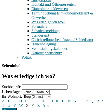
Kontakt und Öffnungszeiten
Einwohnermeldewesen
Terminbuchung Einwohnermeldeamt &
Gewerbeamt
Was erledige ich wo?
Formulare
Schadensmeldung
Standesamt
Gleichstellungsbeauftragte / Schiedsamt
Hallenbelegung
Veranstaltungskalender
Katastrophenschutz
Politik
Seiteninhalt
Was erledige ich wo?
Suchbegriff:
Lebenslage:
Ihr Wohnort:
A
B
C
D
E
F
G
H
I
J
K
L
M
N
O
P
Q
R
S
T
U
V
W
X
Y
Z
Alle