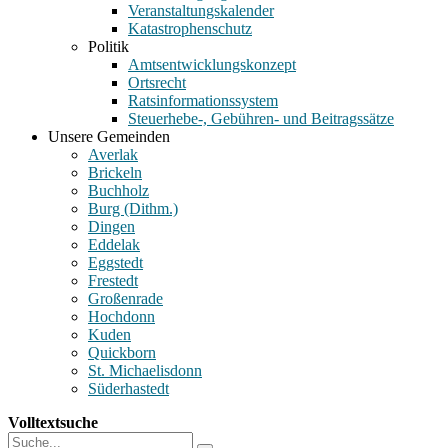
Veranstaltungskalender
Katastrophenschutz
Politik
Amtsentwicklungskonzept
Ortsrecht
Ratsinformationssystem
Steuerhebe-, Gebühren- und Beitragssätze
Unsere Gemeinden
Averlak
Brickeln
Buchholz
Burg (Dithm.)
Dingen
Eddelak
Eggstedt
Frestedt
Großenrade
Hochdonn
Kuden
Quickborn
St. Michaelisdonn
Süderhastedt
Volltextsuche