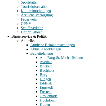
Sportstätten
Touristinformation
Kultureinrichtungen
Ärztliche Versorgung
Feuerwehr
ÖPNV
Schiffsverkehr
Defibrillatoren
Bürgerservice & Politik
Aktuelles
Amtliche Bekanntmachungen
Aktuelle Meldungen
Bauleitplanung
Amt Burg-St. Michaelisdonn
Averlak
Brickeln
Buchholz
Burg
Dingen
Eddelak
Eggstedt
Frestedt
Großenrade
Hochdonn
Kuden