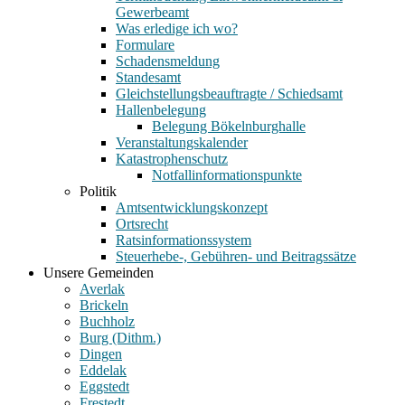
Gewerbeamt
Was erledige ich wo?
Formulare
Schadensmeldung
Standesamt
Gleichstellungsbeauftragte / Schiedsamt
Hallenbelegung
Belegung Bökelnburghalle
Veranstaltungskalender
Katastrophenschutz
Notfallinformationspunkte
Politik
Amtsentwicklungskonzept
Ortsrecht
Ratsinformationssystem
Steuerhebe-, Gebühren- und Beitragssätze
Unsere Gemeinden
Averlak
Brickeln
Buchholz
Burg (Dithm.)
Dingen
Eddelak
Eggstedt
Frestedt