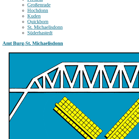
Großenrade
Hochdonn
Kuden
Quickborn
St. Michaelisdonn
Süderhastedt
Amt Burg-St. Michaelisdonn