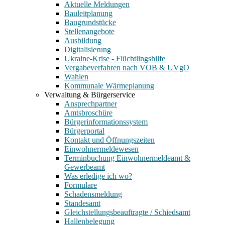
Aktuelle Meldungen
Bauleitplanung
Baugrundstücke
Stellenangebote
Ausbildung
Digitalisierung
Ukraine-Krise - Flüchtlingshilfe
Vergabeverfahren nach VOB & UVgO
Wahlen
Kommunale Wärmeplanung
Verwaltung & Bürgerservice
Ansprechpartner
Amtsbroschüre
Bürgerinformationssystem
Bürgerportal
Kontakt und Öffnungszeiten
Einwohnermeldewesen
Terminbuchung Einwohnermeldeamt &
Gewerbeamt
Was erledige ich wo?
Formulare
Schadensmeldung
Standesamt
Gleichstellungsbeauftragte / Schiedsamt
Hallenbelegung