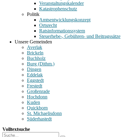
Veranstaltungskalender
Katastrophenschutz
Politik
Amtsentwicklungskonzept
Ortsrecht
Ratsinformationssystem
Steuerhebe-, Gebühren- und Beitragssätze
Unsere Gemeinden
Averlak
Brickeln
Buchholz
Burg (Dithm.)
Dingen
Eddelak
Eggstedt
Frestedt
Großenrade
Hochdonn
Kuden
Quickborn
St. Michaelisdonn
Süderhastedt
Volltextsuche