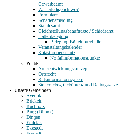
Gewerbeamt
Was erledige ich wo?
Formulare
Schadensmeldung
Standesamt
Gleichstellungsbeauftragte / Schiedsamt
Hallenbelegung
Belegung Bökelnburghalle
Veranstaltungskalender
Katastrophenschutz
Notfallinformationspunkte
Politik
Amtsentwicklungskonzept
Ortsrecht
Ratsinformationssystem
Steuerhebe-, Gebühren- und Beitragssätze
Unsere Gemeinden
Averlak
Brickeln
Buchholz
Burg (Dithm.)
Dingen
Eddelak
Eggstedt
Frestedt