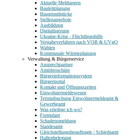
Aktuelle Meldungen
Bauleitplanung
Baugrundstücke
Stellenangebote
Ausbildung
Digitalisierung
Ukraine-Krise - Flüchtlingshilfe
Vergabeverfahren nach VOB & UVgO
Wahlen
Kommunale Wärmeplanung
Verwaltung & Bürgerservice
Ansprechpartner
Amtsbroschüre
Bürgerinformationssystem
Bürgerportal
Kontakt und Öffnungszeiten
Einwohnermeldewesen
Terminbuchung Einwohnermeldeamt &
Gewerbeamt
Was erledige ich wo?
Formulare
Schadensmeldung
Standesamt
Gleichstellungsbeauftragte / Schiedsamt
Hallenbelegung