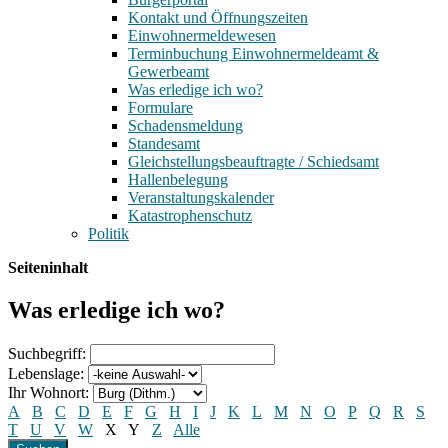
Kontakt und Öffnungszeiten
Einwohnermeldewesen
Terminbuchung Einwohnermeldeamt &
Gewerbeamt
Was erledige ich wo?
Formulare
Schadensmeldung
Standesamt
Gleichstellungsbeauftragte / Schiedsamt
Hallenbelegung
Veranstaltungskalender
Katastrophenschutz
Politik
Seiteninhalt
Was erledige ich wo?
Suchbegriff:
Lebenslage:
Ihr Wohnort:
A
B
C
D
E
F
G
H
I
J
K
L
M
N
O
P
Q
R
S
T
U
V
W
X
Y
Z
Alle