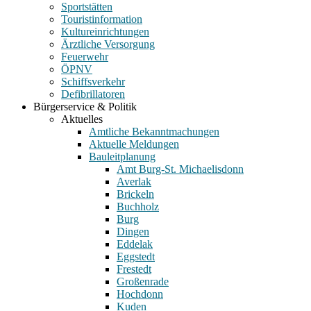
Sportstätten
Touristinformation
Kultureinrichtungen
Ärztliche Versorgung
Feuerwehr
ÖPNV
Schiffsverkehr
Defibrillatoren
Bürgerservice & Politik
Aktuelles
Amtliche Bekanntmachungen
Aktuelle Meldungen
Bauleitplanung
Amt Burg-St. Michaelisdonn
Averlak
Brickeln
Buchholz
Burg
Dingen
Eddelak
Eggstedt
Frestedt
Großenrade
Hochdonn
Kuden