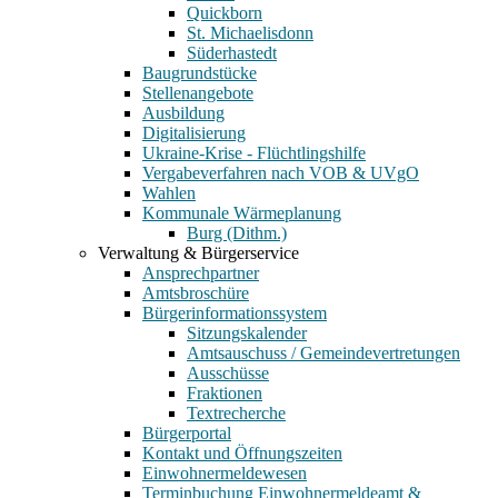
Quickborn
St. Michaelisdonn
Süderhastedt
Baugrundstücke
Stellenangebote
Ausbildung
Digitalisierung
Ukraine-Krise - Flüchtlingshilfe
Vergabeverfahren nach VOB & UVgO
Wahlen
Kommunale Wärmeplanung
Burg (Dithm.)
Verwaltung & Bürgerservice
Ansprechpartner
Amtsbroschüre
Bürgerinformationssystem
Sitzungskalender
Amtsauschuss / Gemeindevertretungen
Ausschüsse
Fraktionen
Textrecherche
Bürgerportal
Kontakt und Öffnungszeiten
Einwohnermeldewesen
Terminbuchung Einwohnermeldeamt &