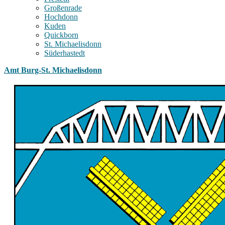
Großenrade
Hochdonn
Kuden
Quickborn
St. Michaelisdonn
Süderhastedt
Amt Burg-St. Michaelisdonn