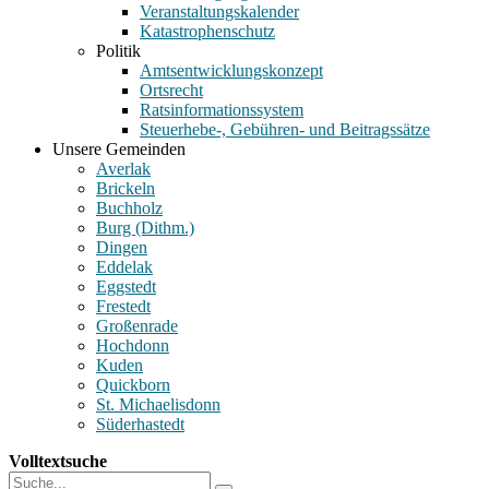
Veranstaltungskalender
Katastrophenschutz
Politik
Amtsentwicklungskonzept
Ortsrecht
Ratsinformationssystem
Steuerhebe-, Gebühren- und Beitragssätze
Unsere Gemeinden
Averlak
Brickeln
Buchholz
Burg (Dithm.)
Dingen
Eddelak
Eggstedt
Frestedt
Großenrade
Hochdonn
Kuden
Quickborn
St. Michaelisdonn
Süderhastedt
Volltextsuche