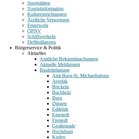
Sportstätten
Touristinformation
Kultureinrichtungen
Ärztliche Versorgung
Feuerwehr
ÖPNV
Schiffsverkehr
Defibrillatoren
Bürgerservice & Politik
Aktuelles
Amtliche Bekanntmachungen
Aktuelle Meldungen
Bauleitplanung
Amt Burg-St. Michaelisdonn
Averlak
Brickeln
Buchholz
Burg
Dingen
Eddelak
Eggstedt
Frestedt
Großenrade
Hochdonn
Kuden