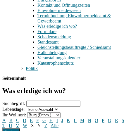
Kontakt und Öffnungszeiten
Einwohnermeldewesen
Terminbuchung Einwohnermeldeamt &
Gewerbeamt
Was erledige ich wo?
Formulare
Schadensmeldung
Standesamt
Gleichstellungsbeauftragte / Schiedsamt
Hallenbelegung
Veranstaltungskalender
Katastrophenschutz
Politik
Seiteninhalt
Was erledige ich wo?
Suchbegriff:
Lebenslage:
Ihr Wohnort:
A
B
C
D
E
F
G
H
I
J
K
L
M
N
O
P
Q
R
S
T
U
V
W
X
Y
Z
Alle