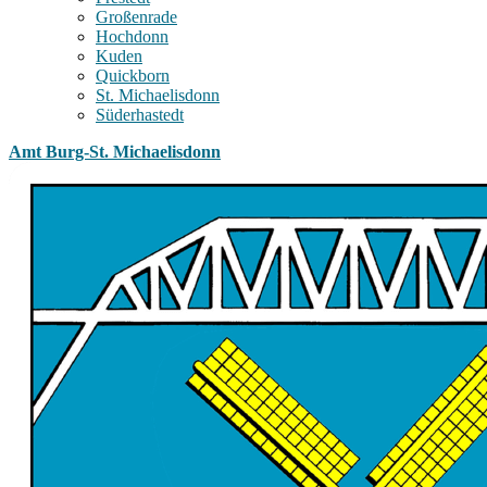
Großenrade
Hochdonn
Kuden
Quickborn
St. Michaelisdonn
Süderhastedt
Amt Burg-St. Michaelisdonn