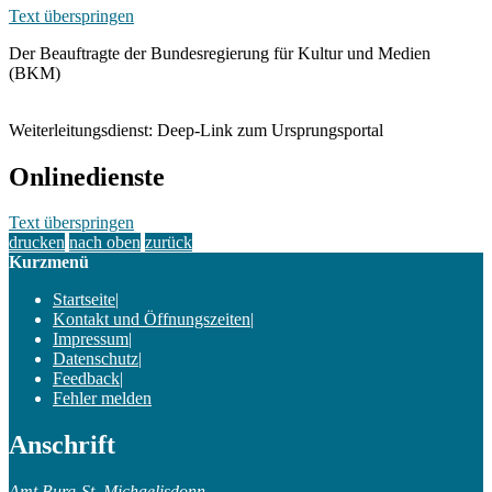
Text überspringen
Der Beauftragte der Bundesregierung für Kultur und Medien
(BKM)
Weiterleitungsdienst: Deep-Link zum Ursprungsportal
Onlinedienste
Text überspringen
drucken
nach oben
zurück
Kurzmenü
Startseite
|
Kontakt und Öffnungszeiten
|
Impressum
|
Datenschutz
|
Feedback
|
Fehler melden
Anschrift
Amt Burg-St. Michaelisdonn