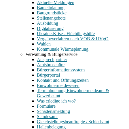
Aktuelle Meldungen
Bauleitplanung
Baugrundstücke
Stellenangebote
Ausbildung
Digitalisierung
Ukraine-Krise - Flüchtlingshilfe
Vergabeverfahren nach VOB & UVgO
Wahlen
Kommunale Wärmeplanung
Verwaltung & Bürgerservice
Ansprechpartner
Amtsbroschüre
Bürgerinformationssystem
Bürgerportal
Kontakt und Öffnungszeiten
Einwohnermeldewesen
Terminbuchung Einwohnermeldeamt &
Gewerbeamt
Was erledige ich wo?
Formulare
Schadensmeldung
Standesamt
Gleichstellungsbeauftragte / Schiedsamt
Hallenbelegung