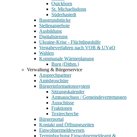
Quickborn
St. Michaelisdonn
Süderhastedt
Baugrundstücke
Stellenangebote
Ausbildung
Digitalisierung
Ukraine-Krise - Flüchtlingshilfe
Vergabeverfahren nach VOB & UVgO
Wahlen
Kommunale Wärmeplanung
Burg (Dithm.)
Verwaltung & Bürgerservice
Ansprechpartner
Amtsbroschüre
Bürgerinformationssystem
Sitzungskalender
Amtsauschuss / Gemeindevertretungen
Ausschüsse
Fraktionen
Textrecherche
Bürgerportal
Kontakt und Öffnungszeiten
Einwohnermeldewesen
Terminbuchung Einwohnermeldeamt &