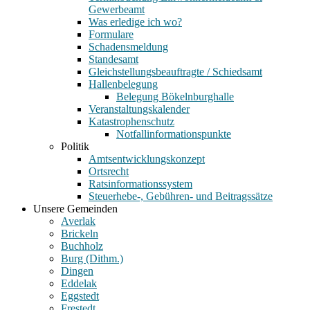
Gewerbeamt
Was erledige ich wo?
Formulare
Schadensmeldung
Standesamt
Gleichstellungsbeauftragte / Schiedsamt
Hallenbelegung
Belegung Bökelnburghalle
Veranstaltungskalender
Katastrophenschutz
Notfallinformationspunkte
Politik
Amtsentwicklungskonzept
Ortsrecht
Ratsinformationssystem
Steuerhebe-, Gebühren- und Beitragssätze
Unsere Gemeinden
Averlak
Brickeln
Buchholz
Burg (Dithm.)
Dingen
Eddelak
Eggstedt
Frestedt