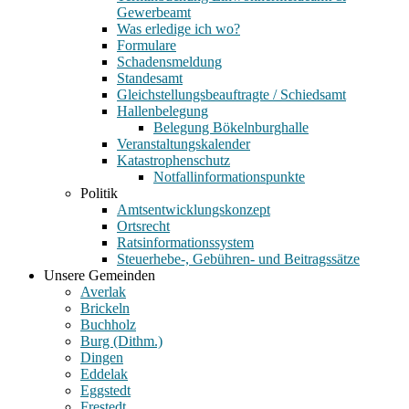
Gewerbeamt
Was erledige ich wo?
Formulare
Schadensmeldung
Standesamt
Gleichstellungsbeauftragte / Schiedsamt
Hallenbelegung
Belegung Bökelnburghalle
Veranstaltungskalender
Katastrophenschutz
Notfallinformationspunkte
Politik
Amtsentwicklungskonzept
Ortsrecht
Ratsinformationssystem
Steuerhebe-, Gebühren- und Beitragssätze
Unsere Gemeinden
Averlak
Brickeln
Buchholz
Burg (Dithm.)
Dingen
Eddelak
Eggstedt
Frestedt