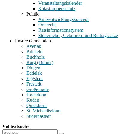
Veranstaltungskalender
Katastrophenschutz
Politik
Amtsentwicklungskonzept
Ortsrecht
Ratsinformationssystem
Steuerhebe-, Gebühren- und Beitragssätze
Unsere Gemeinden
Averlak
Brickeln
Buchholz
Burg (Dithm.)
Dingen
Eddelak
Eggstedt
Frestedt
Großenrade
Hochdonn
Kuden
Quickborn
St. Michaelisdonn
Süderhastedt
Volltextsuche