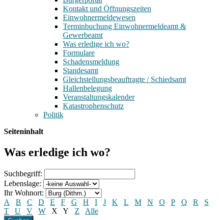
Kontakt und Öffnungszeiten
Einwohnermeldewesen
Terminbuchung Einwohnermeldeamt &
Gewerbeamt
Was erledige ich wo?
Formulare
Schadensmeldung
Standesamt
Gleichstellungsbeauftragte / Schiedsamt
Hallenbelegung
Veranstaltungskalender
Katastrophenschutz
Politik
Seiteninhalt
Was erledige ich wo?
Suchbegriff:
Lebenslage:
Ihr Wohnort:
A
B
C
D
E
F
G
H
I
J
K
L
M
N
O
P
Q
R
S
T
U
V
W
X
Y
Z
Alle