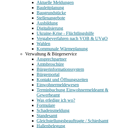
Aktuelle Meldungen
Bauleitplanung
Baugrundstücke
Stellenangebote
Ausbildung
Digitalisierung
Ukraine-Krise - Flüchtlingshilfe
Vergabeverfahren nach VOB & UVgO
Wahlen
Kommunale Wärmeplanung
Verwaltung & Bürgerservice
Ansprechpartner
Amtsbroschüre
Bürgerinformationssystem
Bürgerportal
Kontakt und Öffnungszeiten
Einwohnermeldewesen
Terminbuchung Einwohnermeldeamt &
Gewerbeamt
Was erledige ich wo?
Formulare
Schadensmeldung
Standesamt
Gleichstellungsbeauftragte / Schiedsamt
Hallenbelegung