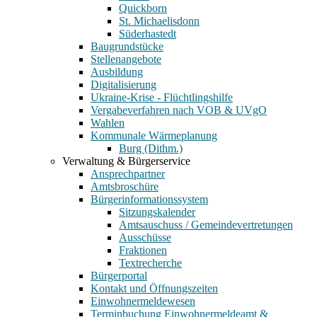
Quickborn
St. Michaelisdonn
Süderhastedt
Baugrundstücke
Stellenangebote
Ausbildung
Digitalisierung
Ukraine-Krise - Flüchtlingshilfe
Vergabeverfahren nach VOB & UVgO
Wahlen
Kommunale Wärmeplanung
Burg (Dithm.)
Verwaltung & Bürgerservice
Ansprechpartner
Amtsbroschüre
Bürgerinformationssystem
Sitzungskalender
Amtsauschuss / Gemeindevertretungen
Ausschüsse
Fraktionen
Textrecherche
Bürgerportal
Kontakt und Öffnungszeiten
Einwohnermeldewesen
Terminbuchung Einwohnermeldeamt &