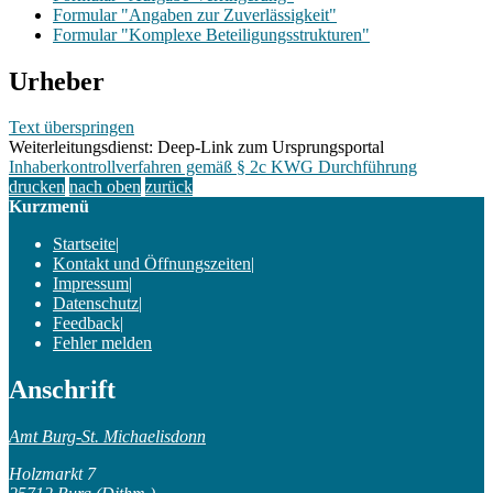
Formular "Angaben zur Zuverlässigkeit"
Formular "Komplexe Beteiligungsstrukturen"
Urheber
Text überspringen
Weiterleitungsdienst: Deep-Link zum Ursprungsportal
Inhaberkontrollverfahren gemäß § 2c KWG Durchführung
drucken
nach oben
zurück
Kurzmenü
Startseite
|
Kontakt und Öffnungszeiten
|
Impressum
|
Datenschutz
|
Feedback
|
Fehler melden
Anschrift
Amt Burg-St. Michaelisdonn
Holzmarkt 7