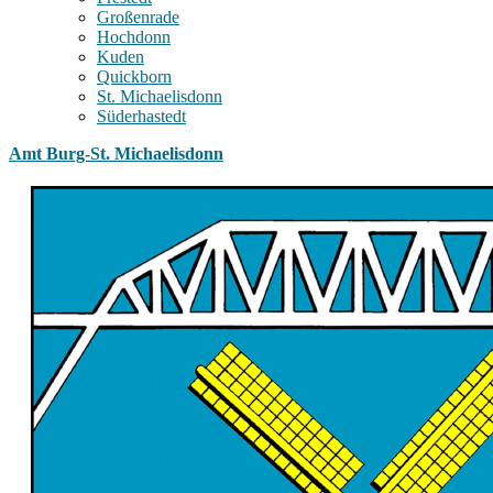
Großenrade
Hochdonn
Kuden
Quickborn
St. Michaelisdonn
Süderhastedt
Amt Burg-St. Michaelisdonn