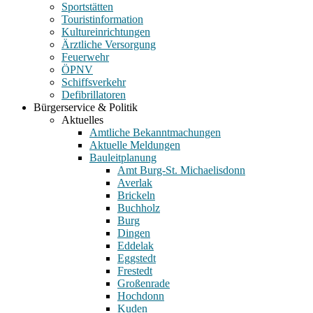
Sportstätten
Touristinformation
Kultureinrichtungen
Ärztliche Versorgung
Feuerwehr
ÖPNV
Schiffsverkehr
Defibrillatoren
Bürgerservice & Politik
Aktuelles
Amtliche Bekanntmachungen
Aktuelle Meldungen
Bauleitplanung
Amt Burg-St. Michaelisdonn
Averlak
Brickeln
Buchholz
Burg
Dingen
Eddelak
Eggstedt
Frestedt
Großenrade
Hochdonn
Kuden