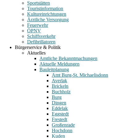
Sportstätten
Touristinformation
Kultureinrichtungen
Ärztliche Versorgung
Feuerwehr
ÖPNV
Schiffsverkehr
Defibrillatoren
Bürgerservice & Politik
Aktuelles
Amtliche Bekanntmachungen
Aktuelle Meldungen
Bauleitplanung
Amt Burg-St. Michaelisdonn
Averlak
Brickeln
Buchholz
Burg
Dingen
Eddelak
Eggstedt
Frestedt
Großenrade
Hochdonn
Kuden