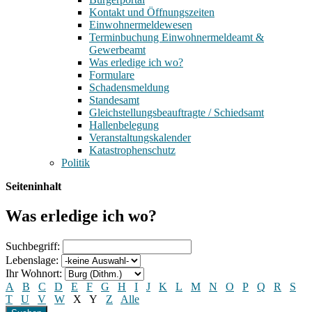
Kontakt und Öffnungszeiten
Einwohnermeldewesen
Terminbuchung Einwohnermeldeamt &
Gewerbeamt
Was erledige ich wo?
Formulare
Schadensmeldung
Standesamt
Gleichstellungsbeauftragte / Schiedsamt
Hallenbelegung
Veranstaltungskalender
Katastrophenschutz
Politik
Seiteninhalt
Was erledige ich wo?
Suchbegriff:
Lebenslage:
Ihr Wohnort:
A
B
C
D
E
F
G
H
I
J
K
L
M
N
O
P
Q
R
S
T
U
V
W
X
Y
Z
Alle