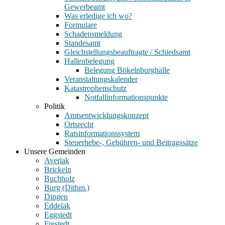
Gewerbeamt
Was erledige ich wo?
Formulare
Schadensmeldung
Standesamt
Gleichstellungsbeauftragte / Schiedsamt
Hallenbelegung
Belegung Bökelnburghalle
Veranstaltungskalender
Katastrophenschutz
Notfallinformationspunkte
Politik
Amtsentwicklungskonzept
Ortsrecht
Ratsinformationssystem
Steuerhebe-, Gebühren- und Beitragssätze
Unsere Gemeinden
Averlak
Brickeln
Buchholz
Burg (Dithm.)
Dingen
Eddelak
Eggstedt
Frestedt