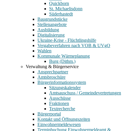
Quickborn
St. Michaelisdonn
Süderhastedt
Baugrundstücke
Stellenangebote
Ausbildung
Digitalisierung
Ukraine-Krise - Flüchtlingshilfe
Vergabeverfahren nach VOB & UVgO
Wahlen
Kommunale Wärmeplanung
Burg (Dithm.)
Verwaltung & Bürgerservice
Ansprechpartner
Amtsbroschüre
Bürgerinformationssystem
Sitzungskalender
Amtsauschuss / Gemeindevertretungen
Ausschüsse
Fraktionen
Textrecherche
Bürgerportal
Kontakt und Öffnungszeiten
Einwohnermeldewesen
Terminbuchung Einwohnermeldeamt &