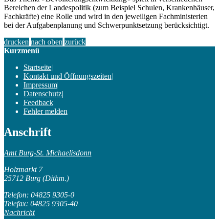
Bereichen der Landespolitik (zum Beispiel Schulen, Krankenhäuser,
Fachkräfte) eine Rolle und wird in den jeweiligen Fachministerien
bei der Aufgabenplanung und Schwerpunktsetzung berücksichtigt.
drucken
nach oben
zurück
Kurzmenü
Startseite
|
Kontakt und Öffnungszeiten
|
Impressum
|
Datenschutz
|
Feedback
|
Fehler melden
Anschrift
Amt Burg-St. Michaelisdonn
Holzmarkt 7
25712 Burg (Dithm.)
Telefon: 04825 9305-0
Telefax: 04825 9305-40
Nachricht