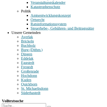
Veranstaltungskalender
Katastrophenschutz
Politik
Amtsentwicklungskonzept
Ortsrecht
Ratsinformationssystem
Steuerhebe-, Gebühren- und Beitragssätze
Unsere Gemeinden
Averlak
Brickeln
Buchholz
Burg (Dithm.)
Dingen
Eddelak
Eggstedt
Frestedt
Großenrade
Hochdonn
Kuden
Quickborn
St. Michaelisdonn
Süderhastedt
Volltextsuche