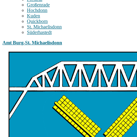
Großenrade
Hochdonn
Kuden
Quickborn
St. Michaelisdonn
Süderhastedt
Amt Burg-St. Michaelisdonn