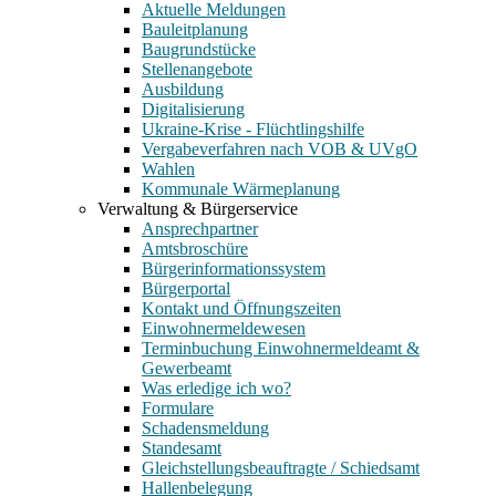
Aktuelle Meldungen
Bauleitplanung
Baugrundstücke
Stellenangebote
Ausbildung
Digitalisierung
Ukraine-Krise - Flüchtlingshilfe
Vergabeverfahren nach VOB & UVgO
Wahlen
Kommunale Wärmeplanung
Verwaltung & Bürgerservice
Ansprechpartner
Amtsbroschüre
Bürgerinformationssystem
Bürgerportal
Kontakt und Öffnungszeiten
Einwohnermeldewesen
Terminbuchung Einwohnermeldeamt &
Gewerbeamt
Was erledige ich wo?
Formulare
Schadensmeldung
Standesamt
Gleichstellungsbeauftragte / Schiedsamt
Hallenbelegung