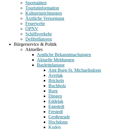
Sportstätten
Touristinformation
Kultureinrichtungen
Ärztliche Versorgung
Feuerwehr
ÖPNV
Schiffsverkehr
Defibrillatoren
Bürgerservice & Politik
Aktuelles
Amtliche Bekanntmachungen
Aktuelle Meldungen
Bauleitplanung
Amt Burg-St. Michaelisdonn
Averlak
Brickeln
Buchholz
Burg
Dingen
Eddelak
Eggstedt
Frestedt
Großenrade
Hochdonn
Kuden