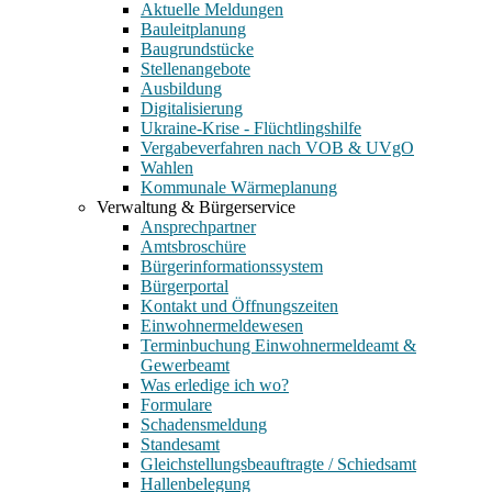
Aktuelle Meldungen
Bauleitplanung
Baugrundstücke
Stellenangebote
Ausbildung
Digitalisierung
Ukraine-Krise - Flüchtlingshilfe
Vergabeverfahren nach VOB & UVgO
Wahlen
Kommunale Wärmeplanung
Verwaltung & Bürgerservice
Ansprechpartner
Amtsbroschüre
Bürgerinformationssystem
Bürgerportal
Kontakt und Öffnungszeiten
Einwohnermeldewesen
Terminbuchung Einwohnermeldeamt &
Gewerbeamt
Was erledige ich wo?
Formulare
Schadensmeldung
Standesamt
Gleichstellungsbeauftragte / Schiedsamt
Hallenbelegung