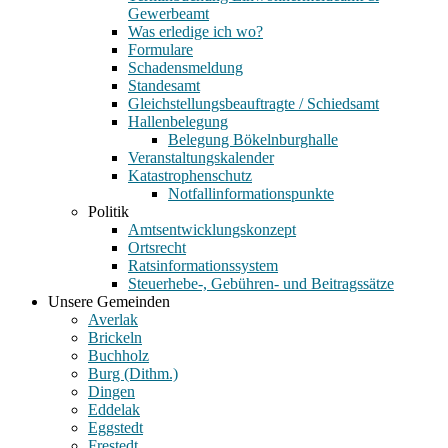
Gewerbeamt
Was erledige ich wo?
Formulare
Schadensmeldung
Standesamt
Gleichstellungsbeauftragte / Schiedsamt
Hallenbelegung
Belegung Bökelnburghalle
Veranstaltungskalender
Katastrophenschutz
Notfallinformationspunkte
Politik
Amtsentwicklungskonzept
Ortsrecht
Ratsinformationssystem
Steuerhebe-, Gebühren- und Beitragssätze
Unsere Gemeinden
Averlak
Brickeln
Buchholz
Burg (Dithm.)
Dingen
Eddelak
Eggstedt
Frestedt