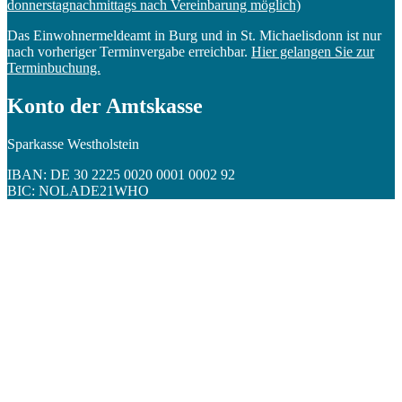
donnerstagnachmittags nach Vereinbarung möglich)
Das Einwohnermeldeamt in Burg und in St. Michaelisdonn ist nur
nach vorheriger Terminvergabe erreichbar.
Hier gelangen Sie zur
Terminbuchung.
Konto der Amtskasse
Sparkasse Westholstein
IBAN: DE 30 2225 0020 0001 0002 92
BIC: NOLADE21WHO