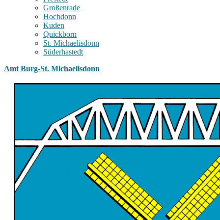
Großenrade
Hochdonn
Kuden
Quickborn
St. Michaelisdonn
Süderhastedt
Amt Burg-St. Michaelisdonn