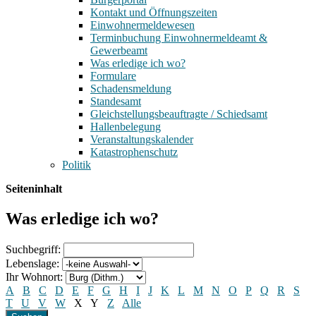
Kontakt und Öffnungszeiten
Einwohnermeldewesen
Terminbuchung Einwohnermeldeamt &
Gewerbeamt
Was erledige ich wo?
Formulare
Schadensmeldung
Standesamt
Gleichstellungsbeauftragte / Schiedsamt
Hallenbelegung
Veranstaltungskalender
Katastrophenschutz
Politik
Seiteninhalt
Was erledige ich wo?
Suchbegriff:
Lebenslage:
Ihr Wohnort:
A
B
C
D
E
F
G
H
I
J
K
L
M
N
O
P
Q
R
S
T
U
V
W
X
Y
Z
Alle