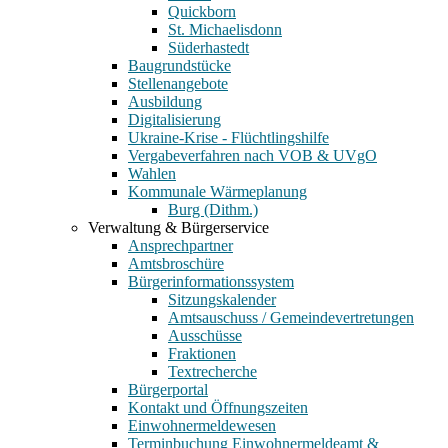
Quickborn
St. Michaelisdonn
Süderhastedt
Baugrundstücke
Stellenangebote
Ausbildung
Digitalisierung
Ukraine-Krise - Flüchtlingshilfe
Vergabeverfahren nach VOB & UVgO
Wahlen
Kommunale Wärmeplanung
Burg (Dithm.)
Verwaltung & Bürgerservice
Ansprechpartner
Amtsbroschüre
Bürgerinformationssystem
Sitzungskalender
Amtsauschuss / Gemeindevertretungen
Ausschüsse
Fraktionen
Textrecherche
Bürgerportal
Kontakt und Öffnungszeiten
Einwohnermeldewesen
Terminbuchung Einwohnermeldeamt &