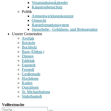
Veranstaltungskalender
Katastrophenschutz
Politik
Amtsentwicklungskonzept
Ortsrecht
Ratsinformationssystem
Steuerhebe-, Gebühren- und Beitragssätze
Unsere Gemeinden
Averlak
Brickeln
Buchholz
Burg (Dithm.)
Dingen
Eddelak
Eggstedt
Frestedt
Großenrade
Hochdonn
Kuden
Quickborn
St. Michaelisdonn
Süderhastedt
Volltextsuche