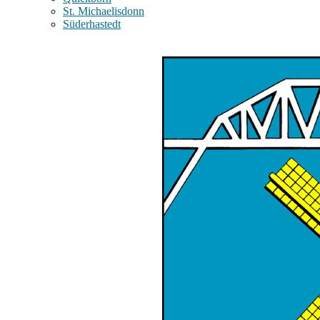
St. Michaelisdonn
Süderhastedt