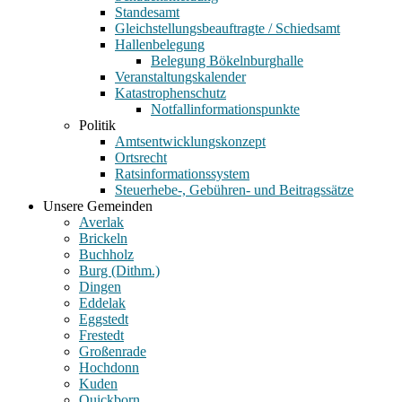
Standesamt
Gleichstellungsbeauftragte / Schiedsamt
Hallenbelegung
Belegung Bökelnburghalle
Veranstaltungskalender
Katastrophenschutz
Notfallinformationspunkte
Politik
Amtsentwicklungskonzept
Ortsrecht
Ratsinformationssystem
Steuerhebe-, Gebühren- und Beitragssätze
Unsere Gemeinden
Averlak
Brickeln
Buchholz
Burg (Dithm.)
Dingen
Eddelak
Eggstedt
Frestedt
Großenrade
Hochdonn
Kuden
Quickborn