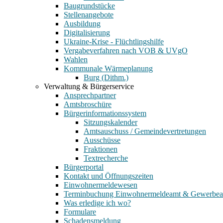
Baugrundstücke
Stellenangebote
Ausbildung
Digitalisierung
Ukraine-Krise - Flüchtlingshilfe
Vergabeverfahren nach VOB & UVgO
Wahlen
Kommunale Wärmeplanung
Burg (Dithm.)
Verwaltung & Bürgerservice
Ansprechpartner
Amtsbroschüre
Bürgerinformationssystem
Sitzungskalender
Amtsauschuss / Gemeindevertretungen
Ausschüsse
Fraktionen
Textrecherche
Bürgerportal
Kontakt und Öffnungszeiten
Einwohnermeldewesen
Terminbuchung Einwohnermeldeamt & Gewerbe
Was erledige ich wo?
Formulare
Schadensmeldung