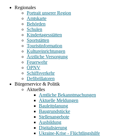
Regionales
Portrait unserer Region
Amtskarte
Behörden
Schulen
Kindertagesstätten
Sportstätten
Touristinformation
Kultureinrichtungen
Ärztliche Versorgung
Feuerwehr
ÖPNV
Schiffsverkehr
Defibrillatoren
Bürgerservice & Politik
Aktuelles
Amtliche Bekanntmachungen
Aktuelle Meldungen
Bauleitplanung
Baugrundstücke
Stellenangebote
Ausbildung
Digitalisierung
Ukraine-Krise - Flüchtlingshilfe