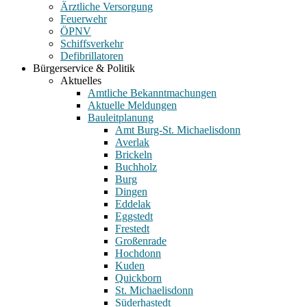
Ärztliche Versorgung
Feuerwehr
ÖPNV
Schiffsverkehr
Defibrillatoren
Bürgerservice & Politik
Aktuelles
Amtliche Bekanntmachungen
Aktuelle Meldungen
Bauleitplanung
Amt Burg-St. Michaelisdonn
Averlak
Brickeln
Buchholz
Burg
Dingen
Eddelak
Eggstedt
Frestedt
Großenrade
Hochdonn
Kuden
Quickborn
St. Michaelisdonn
Süderhastedt