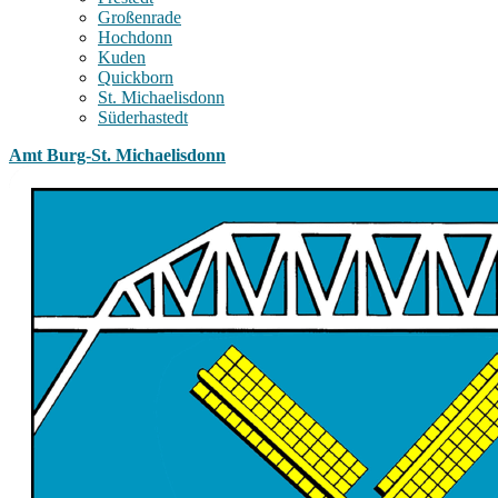
Großenrade
Hochdonn
Kuden
Quickborn
St. Michaelisdonn
Süderhastedt
Amt Burg-St. Michaelisdonn