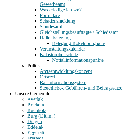
Gewerbeamt
Was erledige ich wo?
Formulare
Schadensmeldung
Standesamt
Gleichstellungsbeauftragte / Schiedsamt
Hallenbelegung
Belegung Bökelnburghalle
Veranstaltungskalender
Katastrophenschutz
Notfallinformationspunkte
Politik
Amtsentwicklungskonzept
Ortsrecht
Ratsinformationssystem
Steuerhebe-, Gebühren- und Beitragssätze
Unsere Gemeinden
Averlak
Brickeln
Buchholz
Burg (Dithm.)
Dingen
Eddelak
Eggstedt
Frestedt