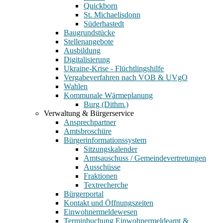
Quickborn
St. Michaelisdonn
Süderhastedt
Baugrundstücke
Stellenangebote
Ausbildung
Digitalisierung
Ukraine-Krise - Flüchtlingshilfe
Vergabeverfahren nach VOB & UVgO
Wahlen
Kommunale Wärmeplanung
Burg (Dithm.)
Verwaltung & Bürgerservice
Ansprechpartner
Amtsbroschüre
Bürgerinformationssystem
Sitzungskalender
Amtsauschuss / Gemeindevertretungen
Ausschüsse
Fraktionen
Textrecherche
Bürgerportal
Kontakt und Öffnungszeiten
Einwohnermeldewesen
Terminbuchung Einwohnermeldeamt &