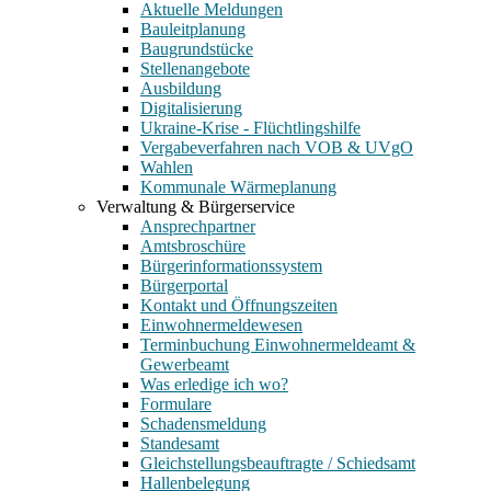
Aktuelle Meldungen
Bauleitplanung
Baugrundstücke
Stellenangebote
Ausbildung
Digitalisierung
Ukraine-Krise - Flüchtlingshilfe
Vergabeverfahren nach VOB & UVgO
Wahlen
Kommunale Wärmeplanung
Verwaltung & Bürgerservice
Ansprechpartner
Amtsbroschüre
Bürgerinformationssystem
Bürgerportal
Kontakt und Öffnungszeiten
Einwohnermeldewesen
Terminbuchung Einwohnermeldeamt &
Gewerbeamt
Was erledige ich wo?
Formulare
Schadensmeldung
Standesamt
Gleichstellungsbeauftragte / Schiedsamt
Hallenbelegung