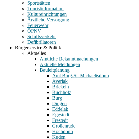
Sportstätten
Touristinformation
Kultureinrichtungen
Ärztliche Versorgung
Feuerwehr
ÖPNV
Schiffsverkehr
Defibrillatoren
Bürgerservice & Politik
Aktuelles
Amtliche Bekanntmachungen
Aktuelle Meldungen
Bauleitplanung
Amt Burg-St. Michaelisdonn
Averlak
Brickeln
Buchholz
Burg
Dingen
Eddelak
Eggstedt
Frestedt
Großenrade
Hochdonn
Kuden