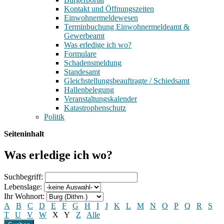
Kontakt und Öffnungszeiten
Einwohnermeldewesen
Terminbuchung Einwohnermeldeamt &
Gewerbeamt
Was erledige ich wo?
Formulare
Schadensmeldung
Standesamt
Gleichstellungsbeauftragte / Schiedsamt
Hallenbelegung
Veranstaltungskalender
Katastrophenschutz
Politik
Seiteninhalt
Was erledige ich wo?
Suchbegriff:
Lebenslage:
Ihr Wohnort:
A
B
C
D
E
F
G
H
I
J
K
L
M
N
O
P
Q
R
S
T
U
V
W
X
Y
Z
Alle