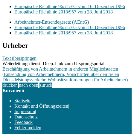
Europäische Richtlinie 96/71/EG vom 16. Dezember 1996
Europäische Richtlinie 2018/957 vom 28. Juni 2018
Arbeitnehmer-Entsendegesetz (AEntG)
Europäische Richtlinie 96/71/EG vom 16. Dezember 1996
Europäische Richtlinie 2018/957 vom 28. Juni 2018
Urheber
Text überspringen
Weiterleitungsdienst: Deep-Link zum Ursprungsportal
Beschäftigung von Arbeitnehmern in anderen Mitgliedstaaten
(Entsendung von Arbeitnehmern, Vorschriften über den freien
Dienstleistungsverkehr, Wohnsitzanforderungen für Arbeitnehmer)
drucken
nach oben
zurück
Kurzmenü
Startseite
|
Kontakt und Öffnungszeiten
|
Impressum
|
Datenschutz
|
Feedback
|
Fehler melden