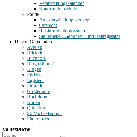
Veranstaltungskalender
Katastrophenschutz
Politik
Amtsentwicklungskonzept
Ortsrecht
Ratsinformationssystem
Steuerhebe-, Gebühren- und Beitragssätze
Unsere Gemeinden
Averlak
Brickeln
Buchholz
Burg (Dithm.)
Dingen
Eddelak
Eggstedt
Frestedt
Großenrade
Hochdonn
Kuden
Quickborn
St. Michaelisdonn
Süderhastedt
Volltextsuche