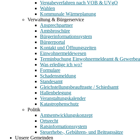
Vergabeverfahren nach VOB & UVgO
Wahlen
Kommunale Wärmeplanung
Verwaltung & Bürgerservice
Ansprechpartner
Amtsbroschüre
Bürgerinformationssystem
Bürgerportal
Kontakt und Öffnungszeiten
Einwohnermeldewesen
Terminbuchung Einwohnermeldeamt & Gewerbe
Was erledige ich wo?
Formulare
Schadensmeldung
Standesamt
Gleichstellungsbeauftragte / Schiedsamt
Hallenbelegung
Veranstaltungskalender
Katastrophenschutz
Politik
Amtsentwicklungskonzept
Ortsrecht
Ratsinformationssystem
Steuerhebe-, Gebühren- und Beitragssätze
Unsere Gemeinden