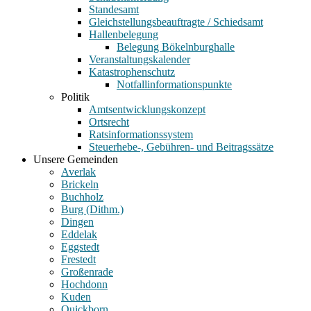
Standesamt
Gleichstellungsbeauftragte / Schiedsamt
Hallenbelegung
Belegung Bökelnburghalle
Veranstaltungskalender
Katastrophenschutz
Notfallinformationspunkte
Politik
Amtsentwicklungskonzept
Ortsrecht
Ratsinformationssystem
Steuerhebe-, Gebühren- und Beitragssätze
Unsere Gemeinden
Averlak
Brickeln
Buchholz
Burg (Dithm.)
Dingen
Eddelak
Eggstedt
Frestedt
Großenrade
Hochdonn
Kuden
Quickborn