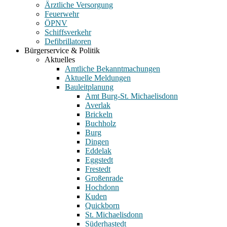
Ärztliche Versorgung
Feuerwehr
ÖPNV
Schiffsverkehr
Defibrillatoren
Bürgerservice & Politik
Aktuelles
Amtliche Bekanntmachungen
Aktuelle Meldungen
Bauleitplanung
Amt Burg-St. Michaelisdonn
Averlak
Brickeln
Buchholz
Burg
Dingen
Eddelak
Eggstedt
Frestedt
Großenrade
Hochdonn
Kuden
Quickborn
St. Michaelisdonn
Süderhastedt