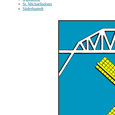
St. Michaelisdonn
Süderhastedt