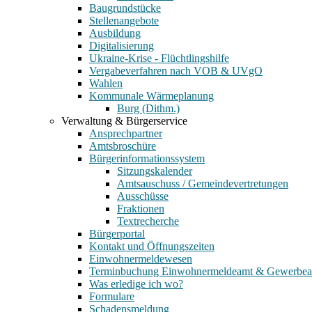
Baugrundstücke
Stellenangebote
Ausbildung
Digitalisierung
Ukraine-Krise - Flüchtlingshilfe
Vergabeverfahren nach VOB & UVgO
Wahlen
Kommunale Wärmeplanung
Burg (Dithm.)
Verwaltung & Bürgerservice
Ansprechpartner
Amtsbroschüre
Bürgerinformationssystem
Sitzungskalender
Amtsauschuss / Gemeindevertretungen
Ausschüsse
Fraktionen
Textrecherche
Bürgerportal
Kontakt und Öffnungszeiten
Einwohnermeldewesen
Terminbuchung Einwohnermeldeamt & Gewerbe
Was erledige ich wo?
Formulare
Schadensmeldung