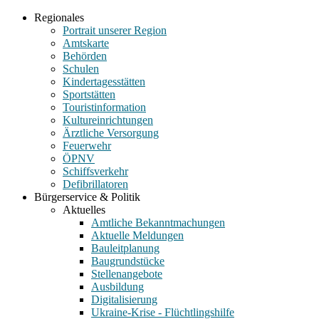
Regionales
Portrait unserer Region
Amtskarte
Behörden
Schulen
Kindertagesstätten
Sportstätten
Touristinformation
Kultureinrichtungen
Ärztliche Versorgung
Feuerwehr
ÖPNV
Schiffsverkehr
Defibrillatoren
Bürgerservice & Politik
Aktuelles
Amtliche Bekanntmachungen
Aktuelle Meldungen
Bauleitplanung
Baugrundstücke
Stellenangebote
Ausbildung
Digitalisierung
Ukraine-Krise - Flüchtlingshilfe