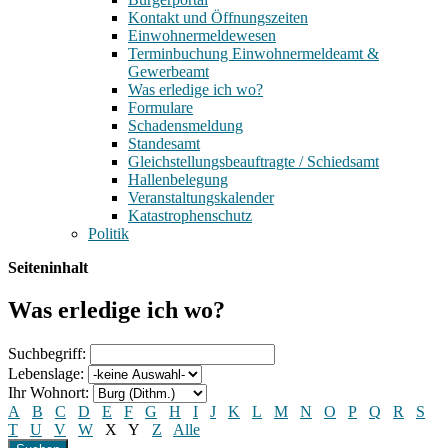
Kontakt und Öffnungszeiten
Einwohnermeldewesen
Terminbuchung Einwohnermeldeamt &
Gewerbeamt
Was erledige ich wo?
Formulare
Schadensmeldung
Standesamt
Gleichstellungsbeauftragte / Schiedsamt
Hallenbelegung
Veranstaltungskalender
Katastrophenschutz
Politik
Seiteninhalt
Was erledige ich wo?
Suchbegriff:
Lebenslage:
Ihr Wohnort:
A
B
C
D
E
F
G
H
I
J
K
L
M
N
O
P
Q
R
S
T
U
V
W
X
Y
Z
Alle