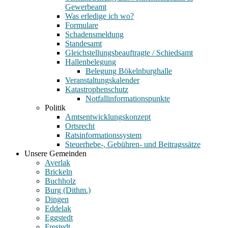
Gewerbeamt
Was erledige ich wo?
Formulare
Schadensmeldung
Standesamt
Gleichstellungsbeauftragte / Schiedsamt
Hallenbelegung
Belegung Bökelnburghalle
Veranstaltungskalender
Katastrophenschutz
Notfallinformationspunkte
Politik
Amtsentwicklungskonzept
Ortsrecht
Ratsinformationssystem
Steuerhebe-, Gebühren- und Beitragssätze
Unsere Gemeinden
Averlak
Brickeln
Buchholz
Burg (Dithm.)
Dingen
Eddelak
Eggstedt
Frestedt