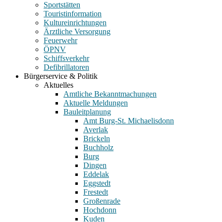
Sportstätten
Touristinformation
Kultureinrichtungen
Ärztliche Versorgung
Feuerwehr
ÖPNV
Schiffsverkehr
Defibrillatoren
Bürgerservice & Politik
Aktuelles
Amtliche Bekanntmachungen
Aktuelle Meldungen
Bauleitplanung
Amt Burg-St. Michaelisdonn
Averlak
Brickeln
Buchholz
Burg
Dingen
Eddelak
Eggstedt
Frestedt
Großenrade
Hochdonn
Kuden