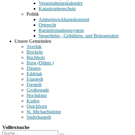
Veranstaltungskalender
Katastrophenschutz
Politik
Amtsentwicklungskonzept
Ortsrecht
Ratsinformationssystem
Steuerhebe-, Gebühren- und Beitragssätze
Unsere Gemeinden
Averlak
Brickeln
Buchholz
Burg (Dithm.)
Dingen
Eddelak
Eggstedt
Frestedt
Großenrade
Hochdonn
Kuden
Quickborn
St. Michaelisdonn
Süderhastedt
Volltextsuche