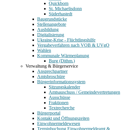
Quickborn
St. Michaelisdonn
Süderhastedt
Baugrundstücke
Stellenangebote
Ausbildung
Digitalisierung
Ukraine-Krise - Flüchtlingshilfe
Vergabeverfahren nach VOB & UVgO
Wahlen
Kommunale Wärmeplanung
Burg (Dithm.)
Verwaltung & Bürgerservice
Ansprechpartner
Amtsbroschüre
Bürgerinformationssystem
Sitzungskalender
Amtsauschuss / Gemeindevertretungen
Ausschüsse
Fraktionen
Textrecherche
Bürgerportal
Kontakt und Öffnungszeiten
Einwohnermeldewesen
Terminbuchung Einwohnermeldeamt &