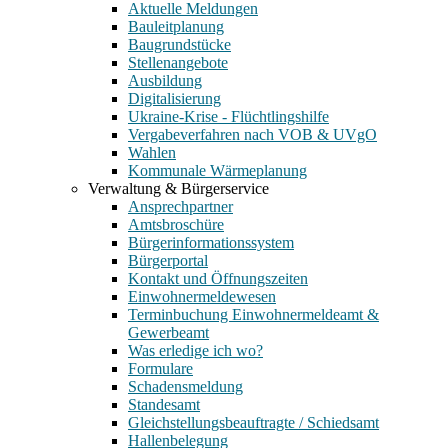
Aktuelle Meldungen
Bauleitplanung
Baugrundstücke
Stellenangebote
Ausbildung
Digitalisierung
Ukraine-Krise - Flüchtlingshilfe
Vergabeverfahren nach VOB & UVgO
Wahlen
Kommunale Wärmeplanung
Verwaltung & Bürgerservice
Ansprechpartner
Amtsbroschüre
Bürgerinformationssystem
Bürgerportal
Kontakt und Öffnungszeiten
Einwohnermeldewesen
Terminbuchung Einwohnermeldeamt &
Gewerbeamt
Was erledige ich wo?
Formulare
Schadensmeldung
Standesamt
Gleichstellungsbeauftragte / Schiedsamt
Hallenbelegung