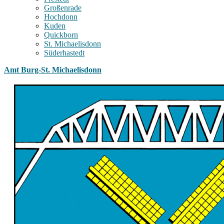
Großenrade
Hochdonn
Kuden
Quickborn
St. Michaelisdonn
Süderhastedt
Amt Burg-St. Michaelisdonn