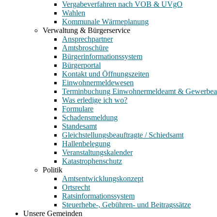
Vergabeverfahren nach VOB & UVgO
Wahlen
Kommunale Wärmeplanung
Verwaltung & Bürgerservice
Ansprechpartner
Amtsbroschüre
Bürgerinformationssystem
Bürgerportal
Kontakt und Öffnungszeiten
Einwohnermeldewesen
Terminbuchung Einwohnermeldeamt & Gewerbe
Was erledige ich wo?
Formulare
Schadensmeldung
Standesamt
Gleichstellungsbeauftragte / Schiedsamt
Hallenbelegung
Veranstaltungskalender
Katastrophenschutz
Politik
Amtsentwicklungskonzept
Ortsrecht
Ratsinformationssystem
Steuerhebe-, Gebühren- und Beitragssätze
Unsere Gemeinden