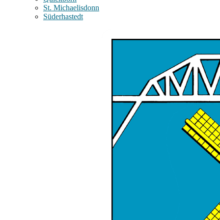
St. Michaelisdonn
Süderhastedt