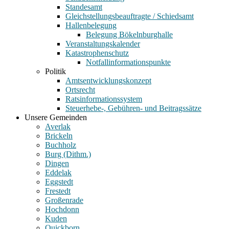
Standesamt
Gleichstellungsbeauftragte / Schiedsamt
Hallenbelegung
Belegung Bökelnburghalle
Veranstaltungskalender
Katastrophenschutz
Notfallinformationspunkte
Politik
Amtsentwicklungskonzept
Ortsrecht
Ratsinformationssystem
Steuerhebe-, Gebühren- und Beitragssätze
Unsere Gemeinden
Averlak
Brickeln
Buchholz
Burg (Dithm.)
Dingen
Eddelak
Eggstedt
Frestedt
Großenrade
Hochdonn
Kuden
Quickborn