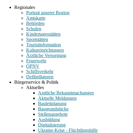
Regionales
Portrait unserer Region
Amtskarte
Behörden
Schulen
Kindertagesstätten
Sportstätten
Touristinformation
Kultureinrichtungen
Ärztliche Versorgung
Feuerwehr
ÖPNV
Schiffsverkehr
Defibrillatoren
Bürgerservice & Politik
Aktuelles
Amtliche Bekanntmachungen
Aktuelle Meldungen
Bauleitplanung
Baugrundstücke
Stellenangebote
Ausbildung
Digitalisierung
Ukraine-Krise - Flüchtlingshilfe