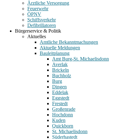
Ärztliche Versorgung
Feuerwehr
ÖPNV
Schiffsverkehr
Defibrillatoren
Bürgerservice & Politik
Aktuelles
Amtliche Bekanntmachungen
Aktuelle Meldungen
Bauleitplanung
Amt Burg-St. Michaelisdonn
Averlak
Brickeln
Buchholz
Burg
Dingen
Eddelak
Eggstedt
Frestedt
Großenrade
Hochdonn
Kuden
Quickborn
St. Michaelisdonn
Süderhastedt