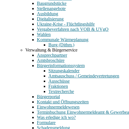
Baugrundstücke
Stellenangebote
Ausbildung
Digitalisierung
Ukraine-Krise - Flüchtlingshilfe
Vergabeverfahren nach VOB & UVgO
Wahlen
Kommunale Wärmeplanung
Burg (Dithm.)
Verwaltung & Bürgerservice
Ansprechpartner
Amtsbroschüre
Bürgerinformationssystem
Sitzungskalender
Amtsauschuss / Gemeindevertretungen
Ausschüsse
Fraktionen
Textrecherche
Bürgerportal
Kontakt und Öffnungszeiten
Einwohnermeldewesen
Terminbuchung Einwohnermeldeamt & Gewerbe
Was erledige ich wo?
Formulare
Schadensmeldung