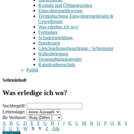
Kontakt und Öffnungszeiten
Einwohnermeldewesen
Terminbuchung Einwohnermeldeamt &
Gewerbeamt
Was erledige ich wo?
Formulare
Schadensmeldung
Standesamt
Gleichstellungsbeauftragte / Schiedsamt
Hallenbelegung
Veranstaltungskalender
Katastrophenschutz
Politik
Seiteninhalt
Was erledige ich wo?
Suchbegriff:
Lebenslage:
Ihr Wohnort:
A
B
C
D
E
F
G
H
I
J
K
L
M
N
O
P
Q
R
S
T
U
V
W
X
Y
Z
Alle