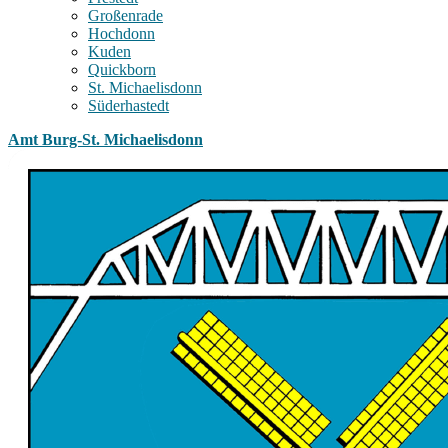
Großenrade
Hochdonn
Kuden
Quickborn
St. Michaelisdonn
Süderhastedt
Amt Burg-St. Michaelisdonn