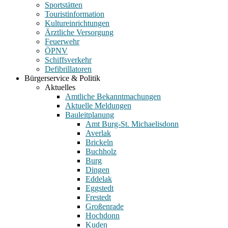
Sportstätten
Touristinformation
Kultureinrichtungen
Ärztliche Versorgung
Feuerwehr
ÖPNV
Schiffsverkehr
Defibrillatoren
Bürgerservice & Politik
Aktuelles
Amtliche Bekanntmachungen
Aktuelle Meldungen
Bauleitplanung
Amt Burg-St. Michaelisdonn
Averlak
Brickeln
Buchholz
Burg
Dingen
Eddelak
Eggstedt
Frestedt
Großenrade
Hochdonn
Kuden