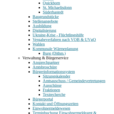
Quickborn
St. Michaelisdonn
Süderhastedt
Baugrundstücke
Stellenangebote
Ausbildung
Digitalisierung
Ukraine-Krise - Flüchtlingshilfe
Vergabeverfahren nach VOB & UVgO
Wahlen
Kommunale Wärmeplanung
Burg (Dithm.)
Verwaltung & Bürgerservice
Ansprechpartner
Amtsbroschüre
Bürgerinformationssystem
Sitzungskalender
Amtsauschuss / Gemeindevertretungen
Ausschüsse
Fraktionen
Textrecherche
Bürgerportal
Kontakt und Öffnungszeiten
Einwohnermeldewesen
Terminbuchung Einwohnermeldeamt &