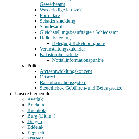
Gewerbeamt
Was erledige ich wo?
Formulare
Schadensmeldung
Standesamt
Gleichstellungsbeauftragte / Schiedsamt
Hallenbelegung
Belegung Bökelnburghalle
Veranstaltungskalender
Katastrophenschutz
Notfallinformationspunkte
Politik
Amtsentwicklungskonzept
Ortsrecht
Ratsinformationssystem
Steuerhebe-, Gebühren- und Beitragssätze
Unsere Gemeinden
Averlak
Brickeln
Buchholz
Burg (Dithm.)
Dingen
Eddelak
Eggstedt
Frestedt