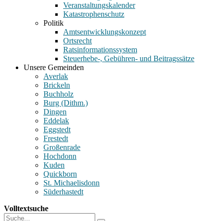
Veranstaltungskalender
Katastrophenschutz
Politik
Amtsentwicklungskonzept
Ortsrecht
Ratsinformationssystem
Steuerhebe-, Gebühren- und Beitragssätze
Unsere Gemeinden
Averlak
Brickeln
Buchholz
Burg (Dithm.)
Dingen
Eddelak
Eggstedt
Frestedt
Großenrade
Hochdonn
Kuden
Quickborn
St. Michaelisdonn
Süderhastedt
Volltextsuche