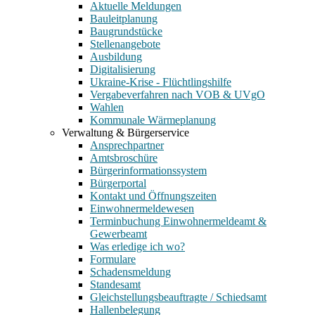
Aktuelle Meldungen
Bauleitplanung
Baugrundstücke
Stellenangebote
Ausbildung
Digitalisierung
Ukraine-Krise - Flüchtlingshilfe
Vergabeverfahren nach VOB & UVgO
Wahlen
Kommunale Wärmeplanung
Verwaltung & Bürgerservice
Ansprechpartner
Amtsbroschüre
Bürgerinformationssystem
Bürgerportal
Kontakt und Öffnungszeiten
Einwohnermeldewesen
Terminbuchung Einwohnermeldeamt &
Gewerbeamt
Was erledige ich wo?
Formulare
Schadensmeldung
Standesamt
Gleichstellungsbeauftragte / Schiedsamt
Hallenbelegung