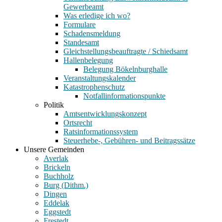
Gewerbeamt
Was erledige ich wo?
Formulare
Schadensmeldung
Standesamt
Gleichstellungsbeauftragte / Schiedsamt
Hallenbelegung
Belegung Bökelnburghalle
Veranstaltungskalender
Katastrophenschutz
Notfallinformationspunkte
Politik
Amtsentwicklungskonzept
Ortsrecht
Ratsinformationssystem
Steuerhebe-, Gebühren- und Beitragssätze
Unsere Gemeinden
Averlak
Brickeln
Buchholz
Burg (Dithm.)
Dingen
Eddelak
Eggstedt
Frestedt