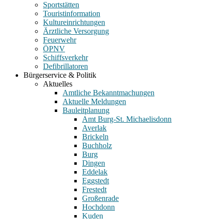
Sportstätten
Touristinformation
Kultureinrichtungen
Ärztliche Versorgung
Feuerwehr
ÖPNV
Schiffsverkehr
Defibrillatoren
Bürgerservice & Politik
Aktuelles
Amtliche Bekanntmachungen
Aktuelle Meldungen
Bauleitplanung
Amt Burg-St. Michaelisdonn
Averlak
Brickeln
Buchholz
Burg
Dingen
Eddelak
Eggstedt
Frestedt
Großenrade
Hochdonn
Kuden