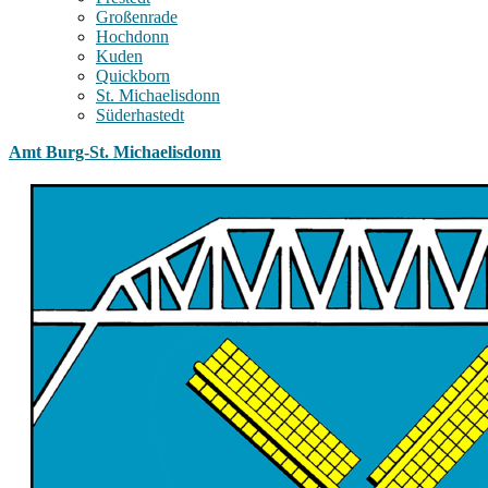
Großenrade
Hochdonn
Kuden
Quickborn
St. Michaelisdonn
Süderhastedt
Amt Burg-St. Michaelisdonn