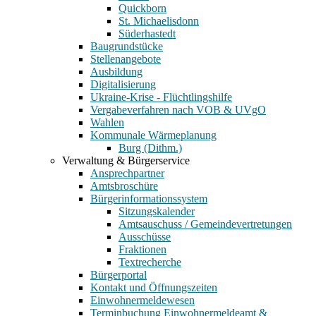
Quickborn
St. Michaelisdonn
Süderhastedt
Baugrundstücke
Stellenangebote
Ausbildung
Digitalisierung
Ukraine-Krise - Flüchtlingshilfe
Vergabeverfahren nach VOB & UVgO
Wahlen
Kommunale Wärmeplanung
Burg (Dithm.)
Verwaltung & Bürgerservice
Ansprechpartner
Amtsbroschüre
Bürgerinformationssystem
Sitzungskalender
Amtsauschuss / Gemeindevertretungen
Ausschüsse
Fraktionen
Textrecherche
Bürgerportal
Kontakt und Öffnungszeiten
Einwohnermeldewesen
Terminbuchung Einwohnermeldeamt &