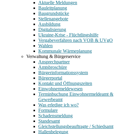
Aktuelle Meldungen
Bauleitplanung
Baugrundstücke
Stellenangebote
Ausbildung
Digitalisierung
Ukraine-Krise - Flüchtlingshilfe
Vergabeverfahren nach VOB & UVgO
Wahlen
Kommunale Wärmeplanung
Verwaltung & Bürgerservice
Ansprechpartner
Amtsbroschüre
Bürgerinformationssystem
Bürgerportal
Kontakt und Öffnungszeiten
Einwohnermeldewesen
Terminbuchung Einwohnermeldeamt &
Gewerbeamt
Was erledige ich wo?
Formulare
Schadensmeldung
Standesamt
Gleichstellungsbeauftragte / Schiedsamt
Hallenbelegung