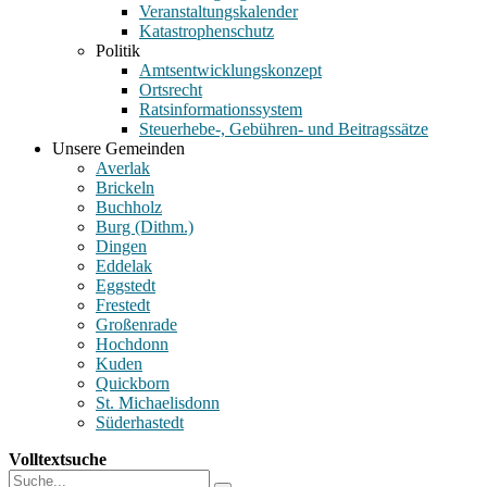
Veranstaltungskalender
Katastrophenschutz
Politik
Amtsentwicklungskonzept
Ortsrecht
Ratsinformationssystem
Steuerhebe-, Gebühren- und Beitragssätze
Unsere Gemeinden
Averlak
Brickeln
Buchholz
Burg (Dithm.)
Dingen
Eddelak
Eggstedt
Frestedt
Großenrade
Hochdonn
Kuden
Quickborn
St. Michaelisdonn
Süderhastedt
Volltextsuche