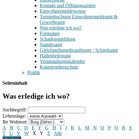
Kontakt und Öffnungszeiten
Einwohnermeldewesen
Terminbuchung Einwohnermeldeamt &
Gewerbeamt
Was erledige ich wo?
Formulare
Schadensmeldung
Standesamt
Gleichstellungsbeauftragte / Schiedsamt
Hallenbelegung
Veranstaltungskalender
Katastrophenschutz
Politik
Seiteninhalt
Was erledige ich wo?
Suchbegriff:
Lebenslage:
Ihr Wohnort:
A
B
C
D
E
F
G
H
I
J
K
L
M
N
O
P
Q
R
S
T
U
V
W
X
Y
Z
Alle